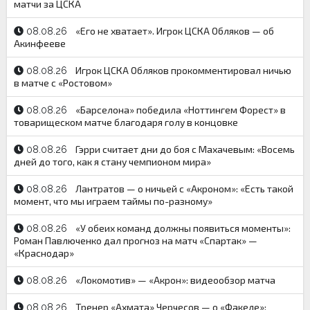
матчи за ЦСКА
«Его не хватает». Игрок ЦСКА Обляков — об
08.08.26
Акинфееве
Игрок ЦСКА Обляков прокомментировал ничью
08.08.26
в матче с «Ростовом»
«Барселона» победила «Ноттингем Форест» в
08.08.26
товарищеском матче благодаря голу в концовке
Гэрри считает дни до боя с Махачевым: «Восемь
08.08.26
дней до того, как я стану чемпионом мира»
Лантратов — о ничьей с «Акроном»: «Есть такой
08.08.26
момент, что мы играем таймы по-разному»
«У обеих команд должны появиться моменты»:
08.08.26
Роман Павлюченко дал прогноз на матч «Спартак» —
«Краснодар»
«Локомотив» — «Акрон»: видеообзор матча
08.08.26
Тренер «Ахмата» Черчесов — о «Факеле»:
08.08.26