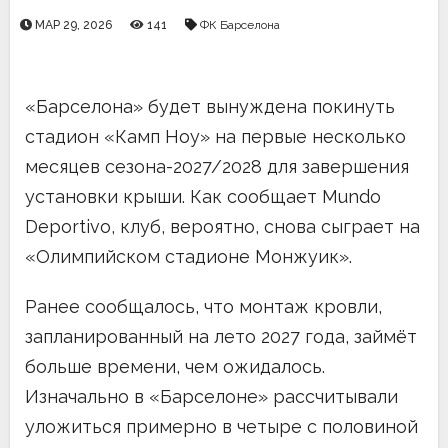
МАР 29, 2026
141
ФК Барселона
«Барселона» будет вынуждена покинуть
стадион «Камп Ноу» на первые несколько
месяцев сезона-2027/2028 для завершения
установки крыши. Как сообщает Mundo
Deportivo, клуб, вероятно, снова сыграет на
«Олимпийском стадионе Монжуик».
Ранее сообщалось, что монтаж кровли,
запланированный на лето 2027 года, займёт
больше времени, чем ожидалось.
Изначально в «Барселоне» рассчитывали
уложиться примерно в четыре с половиной