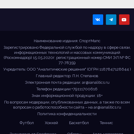
Sportmaps
Главные спортивные
новости!
Наименование издания: СпортМапс
Зарегистрировано Федеральной службой по надзору в сфере связи,
информационных технологий и массовых коммуникаций
(Роскомнадзор) 15.05.2020г. регистрационный номер СМИ ЭЛ № ФС
77-78359
Учредитель: ООО "Аналитические решения" (ОГРН 1187847128644 )
Главный редактор: П.Н. Степанов
Электронная почта редакции:
ar@ianalitics.ru
Телефон редакции:+79111700616
Знак информационной продукции: 18+
По вопросам модерации, опубликованных данных, а также по всем
вопросам о работоспособности сайта – на
ar@ianalitics.ru
Политика конфиденциальности
Футбол
Хоккей
Баскетбол
Теннис