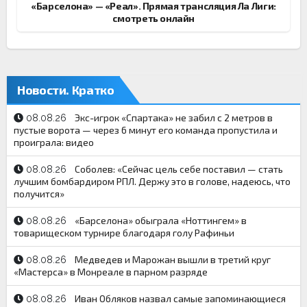
«Барселона» — «Реал». Прямая трансляция Ла Лиги:
смотреть онлайн
Новости. Кратко
Экс-игрок «Спартака» не забил с 2 метров в
08.08.26
пустые ворота — через 6 минут его команда пропустила и
проиграла: видео
Соболев: «Сейчас цель себе поставил — ​стать
08.08.26
лучшим бомбардиром РПЛ. Держу это в голове, надеюсь, что
получится»
«Барселона» обыграла «Ноттингем» в
08.08.26
товарищеском турнире благодаря голу Рафиньи
Медведев и Марожан вышли в третий круг
08.08.26
«Мастерса» в Монреале в парном разряде
Иван Обляков назвал самые запоминающиеся
08.08.26