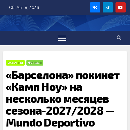
Skip
Сб. Авг 8, 2026
to
content
ИСПАНИЯ
ФУТБОЛ
«Барселона» покинет
«Камп Ноу» на
несколько месяцев
сезона-2027/2028 —
Mundo Deportivo