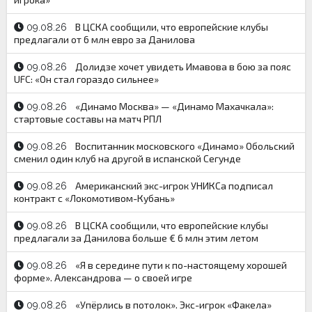
В ЦСКА сообщили, что европейские клубы
09.08.26
предлагали от 6 млн евро за Данилова
Долидзе хочет увидеть Имавова в бою за пояс
09.08.26
UFC: «Он стал гораздо сильнее»
«Динамо Москва» — «Динамо Махачкала»:
09.08.26
стартовые составы на матч РПЛ
Воспитанник московского «Динамо» Обольский
09.08.26
сменил один клуб на другой в испанской Сегунде
Американский экс-игрок УНИКСа подписал
09.08.26
контракт с «Локомотивом-Кубань»
В ЦСКА сообщили, что европейские клубы
09.08.26
предлагали за Данилова больше € 6 млн этим летом
«Я в середине пути к по-настоящему хорошей
09.08.26
форме». Александрова — о своей игре
«Упёрлись в потолок». Экс-игрок «Факела»
09.08.26