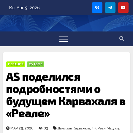
Skip
Вс. Авг 9, 2026
to
content
ИСПАНИЯ
ФУТБОЛ
AS поделился
подробностями о
будущем Карвахаля в
«Реале»
МАР 29, 2026
83
Даниэль Карвахаль
,
ФК Реал Мадрид