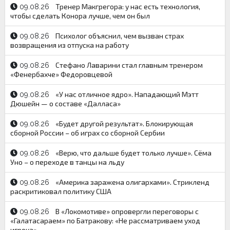
Тренер Макгрегора: у нас есть технология,
09.08.26
чтобы сделать Конора лучше, чем он был
Психолог объяснил, чем вызван страх
09.08.26
возвращения из отпуска на работу
Стефано Лаварини стал главным тренером
09.08.26
«Фенербахче» Федоровцевой
«У нас отличное ядро». Нападающий Мэтт
09.08.26
Дюшейн — о составе «Далласа»
«Будет другой результат». Блокирующая
09.08.26
сборной России – об играх со сборной Сербии
«Верю, что дальше будет только лучше». Сёма
09.08.26
Уно – о переходе в танцы на льду
«Америка заражена олигархами». Стрикленд
09.08.26
раскритиковал политику США
В «Локомотиве» опровергли переговоры с
09.08.26
«Галатасараем» по Батракову: «Не рассматриваем уход
игрока»