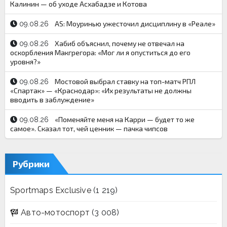
Калинин — об уходе Асхабадзе и Котова
AS: Моуринью ужесточил дисциплину в «Реале»
09.08.26
Хабиб объяснил, почему не отвечал на
09.08.26
оскорбления Макгрегора: «Мог ли я опуститься до его
уровня?»
Мостовой выбрал ставку на топ-матч РПЛ
09.08.26
«Спартак» — «Краснодар»: «Их результаты не должны
вводить в заблуждение»
«Поменяйте меня на Карри — будет то же
09.08.26
самое». Сказал тот, чей ценник — пачка чипсов
Рубрики
Sportmaps Exclusive
(1 219)
Авто-мотоспорт
(3 008)