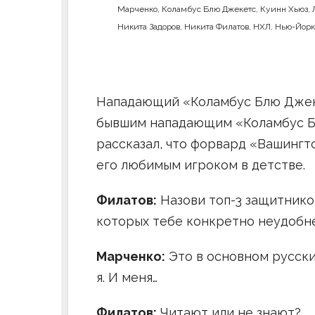
Марченко
,
Коламбус Блю Джекетс
,
Куинн Хьюз
,
Никита Задоров
,
Никита Филатов
,
НХЛ
,
Нью-Йорк
Нападающий «Коламбус Блю Дже
бывшим нападающим «Коламбус 
рассказал, что форвард «Вашингт
его любимым игроком в детстве.
Филатов:
Назови топ-3 защитников
которых тебе конкретно неудобне
Марченко:
Это в основном русские
я. И меня…
Филатов:
Читают или не знают?