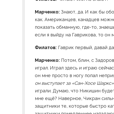
Марченко:
Знают, да. И как бы об
как. Американцев, канадцев можн
показать обманную, где-то, знаешь,
если я выйду на Гаврикова, то он 
Филатов:
Гаврик первый, давай да
Марченко:
Потом, блин, с Задоров
играл. Играл здесь и играю сейча
он мне просто в ногу попал непр
он выступает за «Сан-Хосе Шаркс»
играли. Думаю, что Никишин будет
мне ещё? Наверное, Чикран силь
защитники те, которые быстро ка
защитники помедленнее нападающих