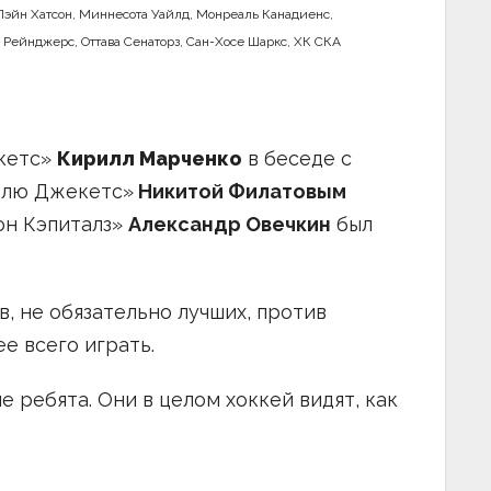
Лэйн Хатсон
,
Миннесота Уайлд
,
Монреаль Канадиенс
,
 Рейнджерс
,
Оттава Сенаторз
,
Сан-Хосе Шаркс
,
ХК СКА
кетс»
Кирилл Марченко
в беседе с
Блю Джекетс»
Никитой Филатовым
он Кэпиталз»
Александр Овечкин
был
, не обязательно лучших, против
е всего играть.
 ребята. Они в целом хоккей видят, как