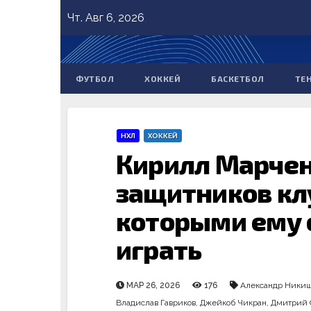
Skip
Чт. Авг 6, 2026
to
content
ФУТБОЛ
ХОККЕЙ
БАСКЕТБОЛ
ТЕ
НХЛ
ХОККЕЙ
Кирилл Марчен
защитников кл
которыми ему 
играть
МАР 26, 2026
176
Александр Ники
Владислав Гавриков
,
Джейкоб Чикран
,
Дмитрий 