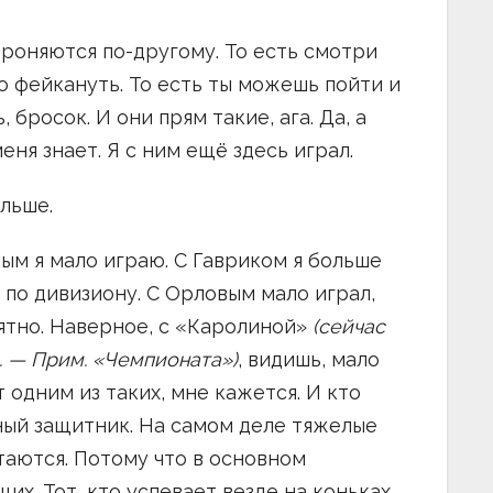
ороняются по-другому. То есть смотри
о фейкануть. То есть ты можешь пойти и
 бросок. И они прям такие, ага. Да, а
меня знает. Я с ним ещё здесь играл.
льше.
ым я мало играю. С Гавриком я больше
с по дивизиону. С Орловым мало играл,
иятно. Наверное, с «Каролиной»
(сейчас
. — Прим. «Чемпионата»)
, видишь, мало
 одним из таких, мне кажется. И кто
ный защитник. На самом деле тяжелые
таются. Потому что в основном
. Тот, кто успевает везде на коньках.