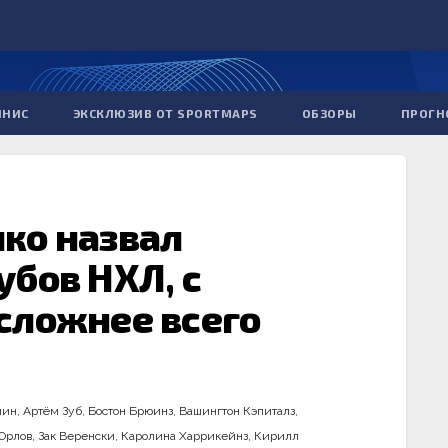
ННИС
ЭКСКЛЮЗИВ ОТ SPORTMAPS
ОБЗОРЫ
ПРОГН
ко назвал
убов НХЛ, с
сложнее всего
шин
,
Артём Зуб
,
Бостон Брюинз
,
Вашингтон Кэпиталз
,
Орлов
,
Зак Веренски
,
Каролина Харрикейнз
,
Кирилл