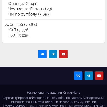
Франция
(1 041)
Чемпионат Европы
(23)
ЧМ по футболу
(3 857)
Хоккей
(7 464)
КХЛ
(3 376)
НХЛ
(3 225)
Sportmaps
Главные спортивные
новости!
Наименование издания: СпортМапс
Зарегистрировано Федеральной службой по надзору в сфере связи,
информационных технологий и массовых коммуникаций
(Роскомнадзор) 15.05.2020г. регистрационный номер СМИ ЭЛ № ФС