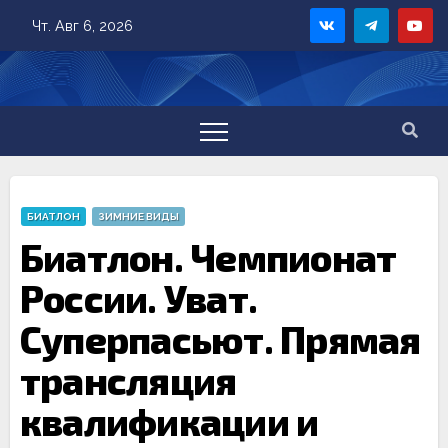
Skip
Чт. Авг 6, 2026
to
content
БИАТЛОН
ЗИМНИЕ ВИДЫ
Биатлон. Чемпионат
России. Уват.
Суперпасьют. Прямая
трансляция
квалификации и