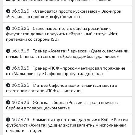
«Становятся просто куском мяса». Экс-игрок
06.08.26
«Челси» — о проблемах футболистов
Стало известно, кто еще из российских
06.08.26
фигуристов должен получить нейтральный статус: «Нет
претензий со стороны ISU»
Тренер «Ахмата» Черчесов: «Думаю, заслужили
06.08.26
ничью. В пенальти сегодня «Краснодар» был удачливее»
Тренер «ПСЖ» прокомментировал поражение
06.08.26
от «Мальорки», где Сафонов пропустил два гола
Матвей Сафонов может лишиться места в
06.08.26
стартовом составе «ПСЖ» — источник
Женская сборная России сыграла вничью с
06.08.26
Сербией в товарищеском матче
Комментатор потерял дар речи: в Кубке России
06.08.26
футболист «Ахмата» удивил экстравагантным исполнением
пенальти — видео