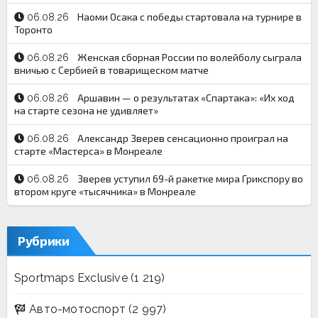
Наоми Осака с победы стартовала на турнире в
06.08.26
Торонто
Женская сборная России по волейболу сыграла
06.08.26
вничью с Сербией в товарищеском матче
Аршавин — о результатах «Спартака»: «Их ход
06.08.26
на старте сезона не удивляет»
Александр Зверев сенсационно проиграл на
06.08.26
старте «Мастерса» в Монреале
Зверев уступил 69-й ракетке мира Грикспору во
06.08.26
втором круге «тысячника» в Монреале
Рубрики
Sportmaps Exclusive
(1 219)
Авто-мотоспорт
(2 997)