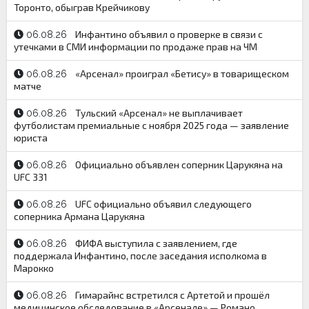
Торонто, обыграв Крейчикову
Инфантино объявил о проверке в связи с
06.08.26
утечками в СМИ информации по продаже прав на ЧМ
«Арсенал» проиграл «Бетису» в товарищеском
06.08.26
матче
Тульский «Арсенал» не выплачивает
06.08.26
футболистам премиальные с ноября 2025 года — заявление
юриста
Официально объявлен соперник Царукяна на
06.08.26
UFC 331
UFC официально объявил следующего
06.08.26
соперника Армана Царукяна
ФИФА выступила с заявлением, где
06.08.26
поддержала Инфантино, после заседания исполкома в
Марокко
Гимарайнс встретился с Артетой и прошёл
06.08.26
медицинское обследование в «Арсенале» — Романо