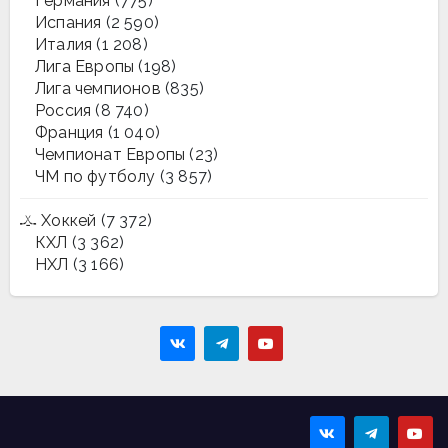
Германия
(775)
Испания
(2 590)
Италия
(1 208)
Лига Европы
(198)
Лига чемпионов
(835)
Россия
(8 740)
Франция
(1 040)
Чемпионат Европы
(23)
ЧМ по футболу
(3 857)
Хоккей
(7 372)
КХЛ
(3 362)
НХЛ
(3 166)
Sportmaps
Главные спортивные