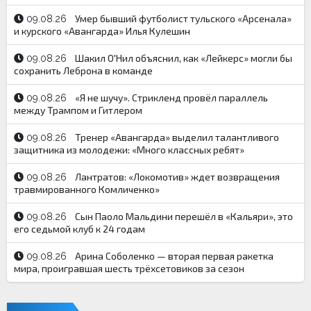
Умер бывший футболист тульского «Арсенала»
09.08.26
и курского «Авангарда» Илья Кулешин
Шакил О'Нил объяснил, как «Лейкерс» могли бы
09.08.26
сохранить Леброна в команде
«Я не шучу». Стрикленд провёл параллель
09.08.26
между Трампом и Гитлером
Тренер «Авангарда» выделил талантливого
09.08.26
защитника из молодежи: «Много классных ребят»
Лантратов: «Локомотив» ждет возвращения
09.08.26
травмированного Комличенко»
Сын Паоло Мальдини перешёл в «Кальяри», это
09.08.26
его седьмой клуб к 24 годам
Арина Соболенко — вторая первая ракетка
09.08.26
мира, проигравшая шесть трёхсетовиков за сезон