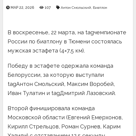
МАР 22, 2026
107
Антон Смольский
,
Биатлон
В воскресенье, 22 марта, на tagчемпионате
России по биатлону в Тюмени состоялась
мужская эстафета (4×7,5 км).
Победу в эстафете одержала команда
Белоруссии, за которую выступали
tagАнтон Смольский, Максим Воробей,
Иван Тулатин и tagДмитрий Лазовский.
Второй финишировала команда
Московской области (Евгений Емерхонов,
Кирилл Стрельцов, Роман Сурнев, Карим
Халили) с отставанием 12,5 секунды.