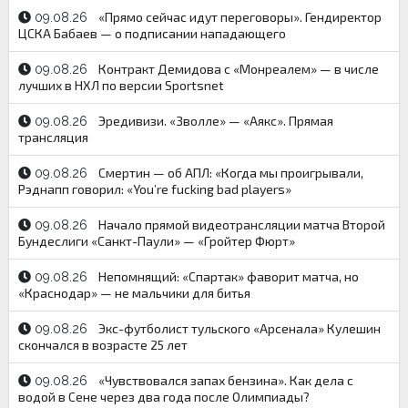
«Прямо сейчас идут переговоры». Гендиректор
09.08.26
ЦСКА Бабаев — о подписании нападающего
Контракт Демидова с «Монреалем» — в числе
09.08.26
лучших в НХЛ по версии Sportsnet
Эредивизи. «Зволле» — «Аякс». Прямая
09.08.26
трансляция
Смертин — об АПЛ: «Когда мы проигрывали,
09.08.26
Рэднапп говорил: «You’re fucking bad players»
Начало прямой видеотрансляции матча Второй
09.08.26
Бундеслиги «Санкт-Паули» — «Гройтер Фюрт»
Непомнящий: «Спартак» фаворит матча, но
09.08.26
«Краснодар» — не мальчики для битья
Экс-футболист тульского «Арсенала» Кулешин
09.08.26
скончался в возрасте 25 лет
«Чувствовался запах бензина». Как дела с
09.08.26
водой в Сене через два года после Олимпиады?