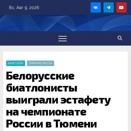
Skip
Вс. Авг 9, 2026
to
content
БИАТЛОН
ЗИМНИЕ ВИДЫ
Белорусские
биатлонисты
выиграли эстафету
на чемпионате
России в Тюмени