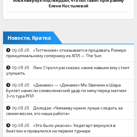
Илья Авербух подтвердил, что поставит программу
Елене Костылевой
Новости. Кратко
«Тоттенхэм» отказывается продавать Ромеро
09.08.26
принципиальному сопернику из АПЛ — The Sun
Лэнс Стролл рассказал, какие навыки ему стоит
09.08.26
улучшить
«Динамо» — «Динамо» Мх: Овечкин и Шара
09.08.26
Буллет нанесли символический удар по мячу перед матчем
3-го тура РПЛ
Долидзе: «Чимаеву нужно лучше следить за
09.08.26
своим весом, это наша работа»
«Это было ужасно». Хедегарт вернулся в
09.08.26
биатлон и провалился на первом турнире