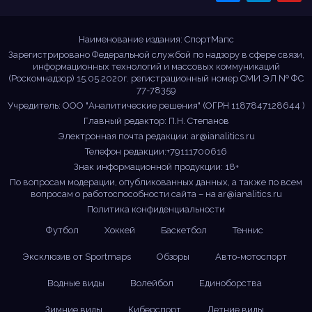
новости!
Наименование издания: СпортМапс
Зарегистрировано Федеральной службой по надзору в сфере связи,
информационных технологий и массовых коммуникаций
(Роскомнадзор) 15.05.2020г. регистрационный номер СМИ ЭЛ № ФС
77-78359
Учредитель: ООО "Аналитические решения" (ОГРН 1187847128644 )
Главный редактор: П.Н. Степанов
Электронная почта редакции:
ar@ianalitics.ru
Телефон редакции:+79111700616
Знак информационной продукции: 18+
По вопросам модерации, опубликованных данных, а также по всем
вопросам о работоспособности сайта – на
ar@ianalitics.ru
Политика конфиденциальности
Футбол
Хоккей
Баскетбол
Теннис
Эксклюзив от Sportmaps
Обзоры
Авто-мотоспорт
Водные виды
Волейбол
Единоборства
Зимние виды
Киберспорт
Летние виды