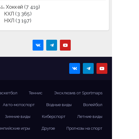
Хоккей
(7 419)
КХЛ
(3 365)
НХЛ
(3 197)
аскетбол
Теннис
Эксклюзив от Sportmaps
Авто-мотоспорт
Водные виды
Волейбол
Зимние виды
Киберспорт
Летние виды
мпийские игры
Другое
Прогнозы на спорт