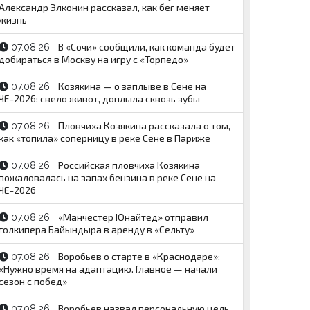
Александр Элконин рассказал, как бег меняет
жизнь
В «Сочи» сообщили, как команда будет
07.08.26
добираться в Москву на игру с «Торпедо»
Козякина — о заплыве в Сене на
07.08.26
ЧЕ-2026: свело живот, доплыла сквозь зубы
Пловчиха Козякина рассказала о том,
07.08.26
как «топила» соперницу в реке Сене в Париже
Российская пловчиха Козякина
07.08.26
пожаловалась на запах бензина в реке Сене на
ЧЕ-2026
«Манчестер Юнайтед» отправил
07.08.26
голкипера Байындыра в аренду в «Сельту»
Воробьев о старте в «Краснодаре»:
07.08.26
«Нужно время на адаптацию. Главное — начали
сезон с побед»
Воробьев назвал персональную цель
07.08.26