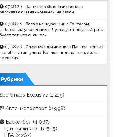
Защитник «Балтики» Бевеев
07.08.26
рассказал о целях команды на сезон
Вега о конкуренции с Сантосом:
07.08.26
«С большим уважением к Дугласу отношусь. Играть
будет тот, кто сильнее»
Олимпийский чемпион Пашков: «Читая
07.08.26
жалобы Гатиятулина, Козлов, подозреваю, долго
смеялся»
Рубрики
Sportmaps Exclusive
(1 219)
Авто-мотоспорт
(2 998)
Баскетбол
(4 067)
Единая лига ВТБ
(565)
НБА
(2 267)