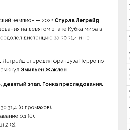
ский чемпион — 2022
Стурла Легрейд
дования на девятом этапе Кубка мира в
еодолел дистанцию за 30.31,4 и не
.
Легрейд опередил француза Перро по
замкнул
Эмильен Жаклен
.
, девятый этап. Гонка преследования.
0.31,4 (0 промахов).
ание 0,1 (0).
,2 (2).