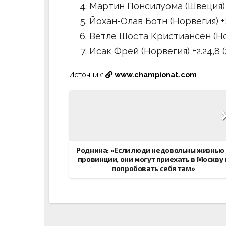
Мартин Понсилуома (Швеция) +1
Йохан-Олав Ботн (Норвегия) +1.3
Ветле Шоста Кристиансен (Норв
Исак Фрей (Норвегия) +2.24,8 (2
Источник:
www.championat.com
Навигация
по
записям
Роднина: «Если люди недовольны жизнью
провинции, они могут приехать в Москву 
попробовать себя там»