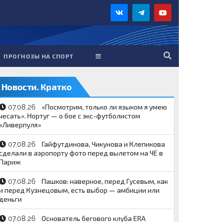
ПРОГНОЗЫ НА СПОРТ
Новости. Кратко
«Посмотрим, только ли языком я умею
07.08.26
чесать». Нортуг — о бое с экс-футболистом
«Ливерпуля»
Гайфутдинова, Чикунова и Клепикова
07.08.26
сделали в аэропорту фото перед вылетом на ЧЕ в
Париж
Пашков: наверное, перед Гусевым, как
07.08.26
и перед Кузнецовым, есть выбор — амбиции или
деньги
Основатель бегового клуба ERA
07.08.26