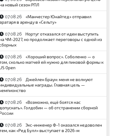
на новый сезон РПЛ
«Манчестер Юнайтед» отправил
07.08.26
вратаря в аренду в «Сельту»
Нортуг отказался от идеи выступить
07.08.26
на ЧМ-2027, но продолжает переговоры с одной из
сборных
«Хороший вопрос». Соболенко — о
07.08.26
том, сколько матчей ей нужно для пиковой формы к
US Open
Джейлен Браун: меня не волнуют
07.08.26
индивидуальные награды. Главная цель —
чемпионство
«Возможно, ещё боятся нас
07.08.26
допускать». Голдобин — об отстранении сборной
России
Экс-инженер Ф-1 оказался недоволен
07.08.26
тем, как «Ред Булл» выступает в 2026-м