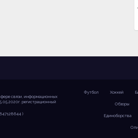
Футбол
Хоккей
Б
сфере связи, информационных
5.05.2020г. регистрационный
Обзоры
847128644 )
Единоборства
Оли