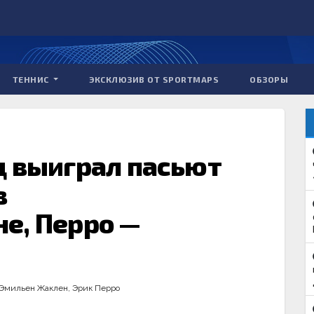
ТЕННИС
ЭКСКЛЮЗИВ ОТ SPORTMAPS
ОБЗОРЫ
д выиграл пасьют
в
е, Перро —
Эмильен Жаклен
,
Эрик Перро