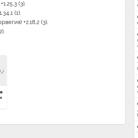
.25,3 (3).
4,1 (1).
егия) +2.18,2 (3).
).
 в
и