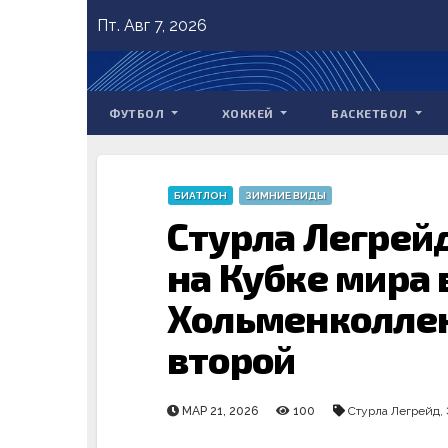
Skip
Пт. Авг 7, 2026
to
content
ФУТБОЛ
ХОККЕЙ
БАСКЕТБОЛ
БИАТЛОН
ЗИМНИЕ ВИДЫ
Стурла Легрей
на Кубке мира 
Хольменколлен
второй
МАР 21, 2026
100
Стурла Легрейд
,