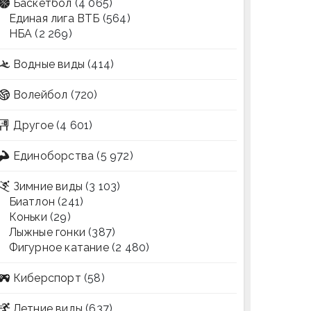
Баскетбол
(4 065)
Единая лига ВТБ
(564)
НБА
(2 269)
Водные виды
(414)
Волейбол
(720)
Другое
(4 601)
Единоборства
(5 972)
Зимние виды
(3 103)
Биатлон
(241)
Коньки
(29)
Лыжные гонки
(387)
Фигурное катание
(2 480)
Киберспорт
(58)
Летние виды
(637)