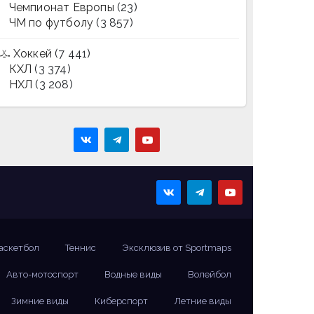
Чемпионат Европы
(23)
ЧМ по футболу
(3 857)
Хоккей
(7 441)
КХЛ
(3 374)
НХЛ
(3 208)
аскетбол
Теннис
Эксклюзив от Sportmaps
Авто-мотоспорт
Водные виды
Волейбол
Зимние виды
Киберспорт
Летние виды