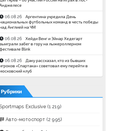
Анджелесе
Аргентина учредила День
06.08.26
национальных футбольных команд в честь победы
над Англией на ЧМ
Хейди Венг и Эйнар Хедегарт
06.08.26
выиграли забег в гору на лыжероллерном
фестивале Blink
Даку рассказал, кто из бывших
06.08.26
игроков «Спартака» советовал ему перейти в
московский клуб
Рубрики
Sportmaps Exclusive
(1 219)
Авто-мотоспорт
(2 995)