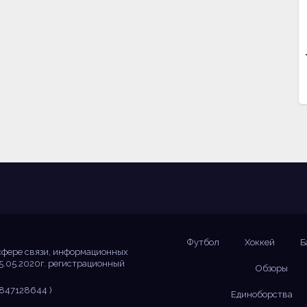
Футбол
Хоккей
Б
сфере связи, информационных
5.05.2020г. регистрационный
Обзоры
847128644 )
Единоборства