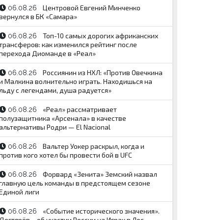
Центровой Евгений Минченко
06.08.26
вернулся в БК «Самара»
Топ-10 самых дорогих африканских
06.08.26
трансферов: как изменился рейтинг после
перехода Диоманде в «Реал»
Россиянин из НХЛ: «Против Овечкина
06.08.26
и Малкина волнительно играть. Находишься на
льду с легендами, душа радуется»
«Реал» рассматривает
06.08.26
полузащитника «Арсенала» в качестве
альтернативы Родри — El Nacional
Вальтер Уокер раскрыл, когда и
06.08.26
против кого хотел бы провести бой в UFC
Форвард «Зенита» Земский назвал
06.08.26
главную цель команды в предстоящем сезоне
Единой лиги
«Событие исторического значения».
06.08.26
Дегтярёв – об участии России на Играх в Лос-