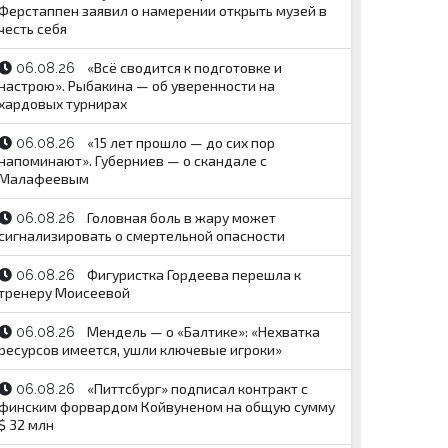
Ферстаппен заявил о намерении открыть музей в
честь себя
«Всё сводится к подготовке и
06.08.26
настрою». Рыбакина — об уверенности на
хардовых турнирах
«15 лет прошло — до сих пор
06.08.26
напоминают». Губерниев — о скандале с
Малафеевым
Головная боль в жару может
06.08.26
сигнализировать о смертельной опасности
Фигуристка Гордеева перешла к
06.08.26
тренеру Моисеевой
Мендель — о «Балтике»: «Нехватка
06.08.26
ресурсов имеется, ушли ключевые игроки»
«Питтсбург» подписал контракт с
06.08.26
финским форвардом Койвуненом на общую сумму
$ 32 млн