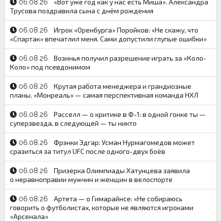
«Вот уже год как у нас есть Миша». Александра
06.08.26
Трусова поздравила сына с днём рождения
Игрок «Оренбурга» Поройков: «Не скажу, что
06.08.26
«Спартак» впечатлил меня. Сами допустили глупые ошибки»
Возинья получил разрешение играть за «Коло-
06.08.26
Коло» под псевдонимом
Крутая работа менеджера и грандиозные
06.08.26
планы. «Монреаль» — самая перспективная команда НХЛ
Расселл — о критике в Ф-1: в одной гонке ты —
06.08.26
суперзвезда, в следующей — ты никто
Фрэнки Эдгар: Усман Нурмагомедов может
06.08.26
сразиться за титул UFC после одного-двух боёв
Призерка Олимпиады Хатунцева заявила
06.08.26
о неравноправии мужчин и женщин в велоспорте
Артета — о Гимарайнсе: «Не собираюсь
06.08.26
говорить о футболистах, которые не являются игроками
«Арсенала»