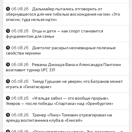
Дальмайер пытались отговорить от
06.08.26
обернувшегося для нее гибелью восхождения на пик: «Это
опасно, туда нельзя идти»
Отцы и дети — как спорт становится
06.08.26
фундаментом для семьи
Диетолог раскрыл неочевидные полезные
06.08.26
свойства черники
Реванш Джошуа Вана и Александра Пантожи
06.08.26
возглавит турнир UFC 331
Тимур Гурцкая: не уверен, что Батраков может
06.08.26
играть в «Галатасарае»
«Угальде забил — это вообще прорыв».
06.08.26
Умяров — после победы «Спартака» над «Оренбургом»
Тренер «Локо» Томович отреагировал на
06.08.26
аренду воспитанника клуба в «Енисей»
«Останавливали на улице». Экс-россиянка — о
06.08.26