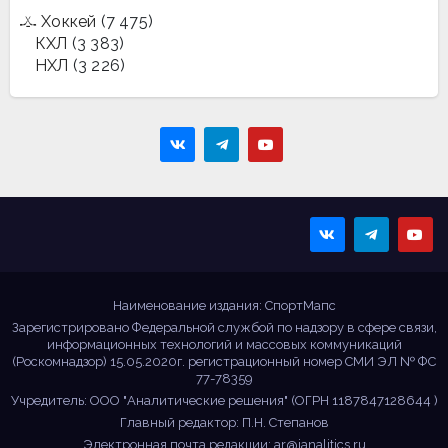
Хоккей
(7 475)
КХЛ
(3 383)
НХЛ
(3 226)
Sportmaps
Главные спортивные
новости!
Наименование издания: СпортМапс
Зарегистрировано Федеральной службой по надзору в сфере связи,
информационных технологий и массовых коммуникаций
(Роскомнадзор) 15.05.2020г. регистрационный номер СМИ ЭЛ № ФС
77-78359
Учредитель: ООО "Аналитические решения" (ОГРН 1187847128644 )
Главный редактор: П.Н. Степанов
Электронная почта редакции:
ar@ianalitics.ru