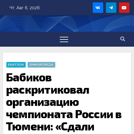
Skip
Чт. Авг 6, 2026
to
content
БИАТЛОН
ЗИМНИЕ ВИДЫ
Бабиков
раскритиковал
организацию
чемпионата России в
Тюмени: «Сдали