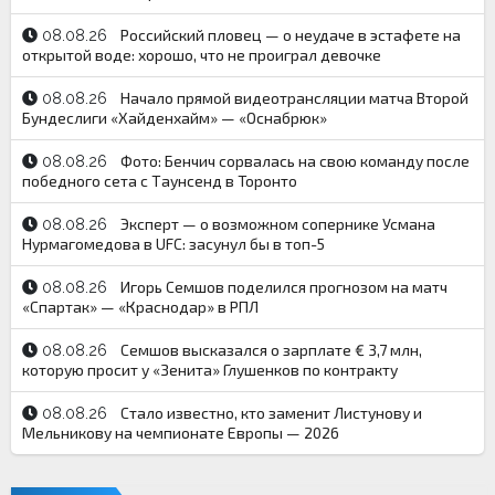
Российский пловец — о неудаче в эстафете на
08.08.26
открытой воде: хорошо, что не проиграл девочке
Начало прямой видеотрансляции матча Второй
08.08.26
Бундеслиги «Хайденхайм» — «Оснабрюк»
Фото: Бенчич сорвалась на свою команду после
08.08.26
победного сета c Таунсенд в Торонто
Эксперт — о возможном сопернике Усмана
08.08.26
Нурмагомедова в UFC: засунул бы в топ-5
Игорь Семшов поделился прогнозом на матч
08.08.26
«Спартак» — «Краснодар» в РПЛ
Семшов высказался о зарплате € 3,7 млн,
08.08.26
которую просит у «Зенита» Глушенков по контракту
Стало известно, кто заменит Листунову и
08.08.26
Мельникову на чемпионате Европы — 2026