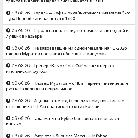
трансляция матча Первой лиги начнётся в 17:00
«Урал» — «Уфа»: онлайн-трансляция матча 5-го
08.08.26
тура Первой лиги начнётся в 17:00
Стролл назвал гонку, которую считает одной из
08.08.26
лучших в карьере
Не завоевавший ни одной медали на ЧЕ-2026
08.08.26
пловец Муратов поставил себе «пять с минусом»
Тренер «Комо» Сеск Фабрегас: я верю в
08.08.26
итальянский футбол
Пловец Муратов – о ЧЕ в Париже: питание для
08.08.26
русского человека непривычное
Ищенко ответил, было ли к нему негативное
08.08.26
отношение в США из-за того, что он из России
Гала-матч на Кубке Овечкина завершился
08.08.26
вничью
Умер отец Лионеля Месси — Infobae
08.08.26