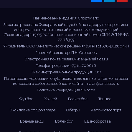
Sportmaps
Главные спортивные
новости!
Наименование издания: СпортМапс
Зарегистрировано Федеральной службой по надзору в сфере связи,
информационных технологий и массовых коммуникаций
(Роскомнадзор) 15.05.2020г. регистрационный номер СМИ ЭЛ № ФС
77-78359
Учредитель: ООО "Аналитические решения" (ОГРН 1187847128644 )
Главный редактор: П.Н. Степанов
Электронная почта редакции:
ar@ianalitics.ru
Телефон редакции:+79111700616
Знак информационной продукции: 18+
По вопросам модерации, опубликованных данных, а также по всем
вопросам о работоспособности сайта – на
ar@ianalitics.ru
Политика конфиденциальности
Футбол
Хоккей
Баскетбол
Теннис
Эксклюзив от Sportmaps
Обзоры
Авто-мотоспорт
Водные виды
Волейбол
Единоборства