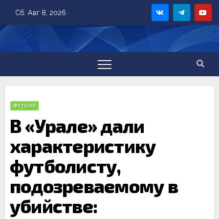
Skip
Сб. Авг 8, 2026
to
content
ФУТБОЛ
В «Урале» дали
характеристику
футболисту,
подозреваемому в
убийстве: