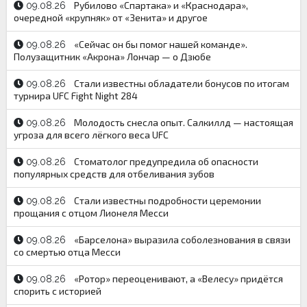
Рубилово «Спартака» и «Краснодара»,
09.08.26
очередной «крупняк» от «Зенита» и другое
«Сейчас он бы помог нашей команде».
09.08.26
Полузащитник «Акрона» Лончар — о Дзюбе
Стали известны обладатели бонусов по итогам
09.08.26
турнира UFC Fight Night 284
Молодость снесла опыт. Салкиллд — настоящая
09.08.26
угроза для всего лёгкого веса UFC
Стоматолог предупредила об опасности
09.08.26
популярных средств для отбеливания зубов
Стали известны подробности церемонии
09.08.26
прощания с отцом Лионеля Месси
«Барселона» выразила соболезнования в связи
09.08.26
со смертью отца Месси
«Ротор» переоценивают, а «Велесу» придётся
09.08.26
спорить с историей