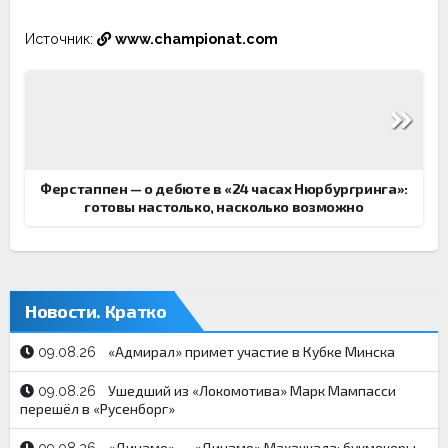
Источник:
www.championat.com
Навигация
по
записям
Ферстаппен — о дебюте в «24 часах Нюрбургринга»:
готовы настолько, насколько возможно
Новости. Кратко
«Адмирал» примет участие в Кубке Минска
09.08.26
Ушедший из «Локомотива» Марк Мампасси
09.08.26
перешёл в «Русенборг»
«Динамо» — «Динамо» Махачкала: букмекеры