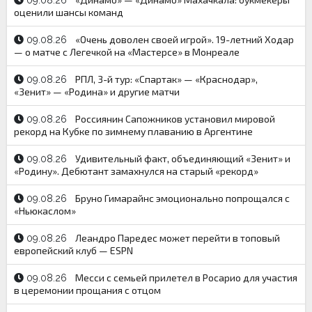
09.08.26
оценили шансы команд
«Очень доволен своей игрой». 19-летний Ходар
09.08.26
— о матче с Легечкой на «Мастерсе» в Монреале
РПЛ, 3-й тур: «Спартак» — «Краснодар»,
09.08.26
«Зенит» — «Родина» и другие матчи
Россиянин Сапожников установил мировой
09.08.26
рекорд на Кубке по зимнему плаванию в Аргентине
Удивительный факт, объединяющий «Зенит» и
09.08.26
«Родину». Дебютант замахнулся на старый «рекорд»
Бруно Гимарайнс эмоционально попрощался с
09.08.26
«Ньюкаслом»
Леандро Паредес может перейти в топовый
09.08.26
европейский клуб — ESPN
Месси с семьей прилетел в Росарио для участия
09.08.26
в церемонии прощания с отцом