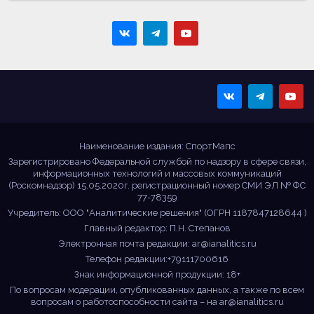
Sportmaps
Главные спортивные
новости!
Наименование издания: СпортМапс
Зарегистрировано Федеральной службой по надзору в сфере связи,
информационных технологий и массовых коммуникаций
(Роскомнадзор) 15.05.2020г. регистрационный номер СМИ ЭЛ № ФС
77-78359
Учредитель: ООО "Аналитические решения" (ОГРН 1187847128644 )
Главный редактор: П.Н. Степанов
Электронная почта редакции:
ar@ianalitics.ru
Телефон редакции:+79111700616
Знак информационной продукции: 18+
По вопросам модерации, опубликованных данных, а также по всем
вопросам о работоспособности сайта – на
ar@ianalitics.ru