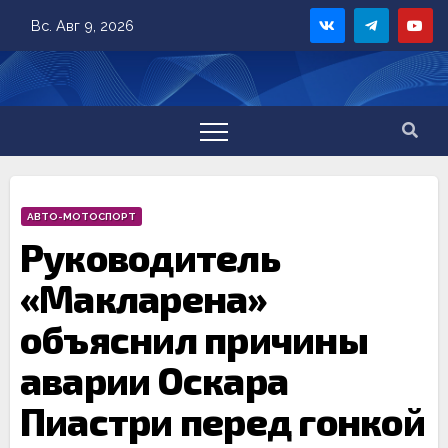
Skip
Вс. Авг 9, 2026
to
content
АВТО-МОТОСПОРТ
Руководитель
«Макларена»
объяснил причины
аварии Оскара
Пиастри перед гонкой