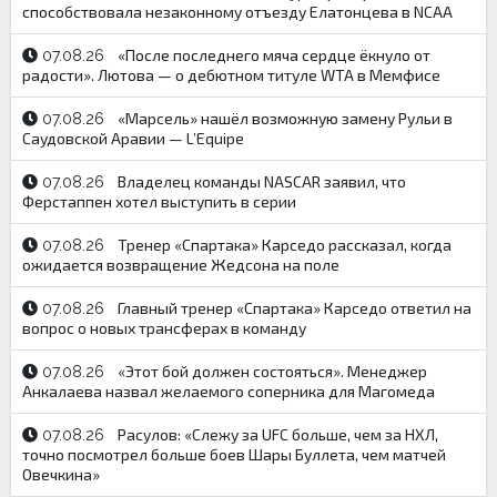
способствовала незаконному отъезду Елатонцева в NCAA
«После последнего мяча сердце ёкнуло от
07.08.26
радости». Лютова — о дебютном титуле WTA в Мемфисе
«Марсель» нашёл возможную замену Рульи в
07.08.26
Саудовской Аравии — L’Equipe
Владелец команды NASCAR заявил, что
07.08.26
Ферстаппен хотел выступить в серии
Тренер «Спартака» Карседо рассказал, когда
07.08.26
ожидается возвращение Жедсона на поле
Главный тренер «Спартака» Карседо ответил на
07.08.26
вопрос о новых трансферах в команду
«Этот бой должен состояться». Менеджер
07.08.26
Анкалаева назвал желаемого соперника для Магомеда
Расулов: «Слежу за UFC больше, чем за НХЛ,
07.08.26
точно посмотрел больше боев Шары Буллета, чем матчей
Овечкина»