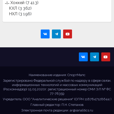
Хоккей
(7 413)
КХЛ
(3 362)
НХЛ
(3 196)
Sportmaps
Главные спортивные
новости!
Наименование издания: СпортМапс
Зарегистрировано Федеральной службой по надзору в сфере связи,
информационных технологий и массовых коммуникаций
(Роскомнадзор) 15.05.2020г. регистрационный номер СМИ ЭЛ № ФС
77-78359
Учредитель: ООО "Аналитические решения" (ОГРН 1187847128644 )
Главный редактор: П.Н. Степанов
Электронная почта редакции:
ar@ianalitics.ru