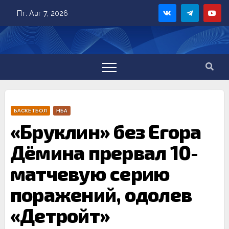
Skip
Пт. Авг 7, 2026
to
content
БАСКЕТБОЛ
НБА
«Бруклин» без Егора
Дёмина прервал 10-
матчевую серию
поражений, одолев
«Детройт»