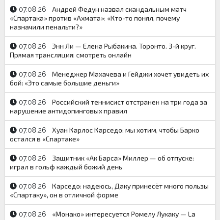
Андрей Федун назвал скандальным матч
07.08.26
«Спартака» против «Ахмата»: «Кто-то понял, почему
назначили пенальти?»
Энн Ли — Елена Рыбакина. Торонто. 3-й круг.
07.08.26
Прямая трансляция: смотреть онлайн
Менеджер Махачева и Гейджи хочет увидеть их
07.08.26
бой: «Это самые большие деньги»
Российский теннисист отстранен на три года за
07.08.26
нарушение антидопинговых правил
Хуан Карлос Карседо: мы хотим, чтобы Барко
07.08.26
остался в «Спартаке»
Защитник «Ак Барса» Миллер — об отпуске:
07.08.26
играл в гольф каждый божий день
Карседо: надеюсь, Даку принесёт много пользы
07.08.26
«Спартаку», он в отличной форме
«Монако» интересуется Ромелу Лукаку — La
07.08.26