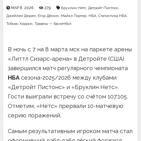
МАР 8, 2026
279
Бруклин Нетс
,
Детройт Пистонс
,
Джейлен Дюрен
,
Егор Дёмин
,
Майкл Портер
,
НБА
,
Статистика НБА
,
Тобиас Харрис
,
Травмы — баскетбол
В ночь с 7 на 8 марта мск на паркете арены
«Литтл Сизарс-арена» в Детройте (США)
завершился матч регулярного чемпионата
НБА
сезона-2025/2026 между клубами
«Детройт Пистонс» и «Бруклин Нетс».
Гости выиграли встречу со счётом 107:105.
Отметим, «Нетс» прервали 10-матчевую
серию поражений.
Самым результативным игроком матча стал
оформивший дабл-дабл лёгкий форвард