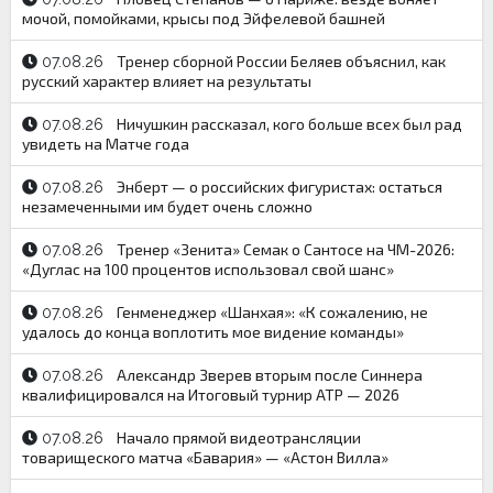
мочой, помойками, крысы под Эйфелевой башней
Тренер сборной России Беляев объяснил, как
07.08.26
русский характер влияет на результаты
Ничушкин рассказал, кого больше всех был рад
07.08.26
увидеть на Матче года
Энберт — о российских фигуристах: остаться
07.08.26
незамеченными им будет очень сложно
Тренер «Зенита» Семак о Сантосе на ЧМ-2026:
07.08.26
«Дуглас на 100 процентов использовал свой шанс»
Генменеджер «Шанхая»: «К сожалению, не
07.08.26
удалось до конца воплотить мое видение команды»
Александр Зверев вторым после Синнера
07.08.26
квалифицировался на Итоговый турнир ATP — 2026
Начало прямой видеотрансляции
07.08.26
товарищеского матча «Бавария» — «Астон Вилла»