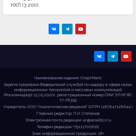
НХЛ
(3 200)
Sportmaps
Главные спортивные
новости!
Наименование издания: СпортМапс
Зарегистрировано Федеральной службой по надзору в сфере связи,
информационных технологий и массовых коммуникаций
(Роскомнадзор) 15.05.2020г. регистрационный номер СМИ ЭЛ № ФС
77-78359
Учредитель: ООО "Аналитические решения" (ОГРН 1187847128644 )
Главный редактор: П.Н. Степанов
Электронная почта редакции:
ar@ianalitics.ru
Телефон редакции:+79111700616
Знак информационной продукции: 18+