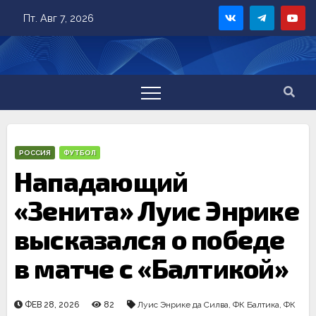
Skip
Пт. Авг 7, 2026
to
content
РОССИЯ
ФУТБОЛ
Нападающий
«Зенита» Луис Энрике
высказался о победе
в матче с «Балтикой»
ФЕВ 28, 2026
82
Луис Энрике да Силва
,
ФК Балтика
,
ФК