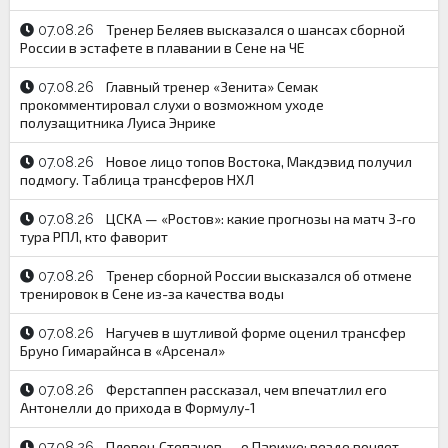
Тренер Беляев высказался о шансах сборной
07.08.26
России в эстафете в плавании в Сене на ЧЕ
Главный тренер «Зенита» Семак
07.08.26
прокомментировал слухи о возможном уходе
полузащитника Луиса Энрике
Новое лицо топов Востока, Макдэвид получил
07.08.26
подмогу. Таблица трансферов НХЛ
ЦСКА — «Ростов»: какие прогнозы на матч 3-го
07.08.26
тура РПЛ, кто фаворит
Тренер сборной России высказался об отмене
07.08.26
тренировок в Сене из-за качества воды
Нагучев в шутливой форме оценил трансфер
07.08.26
Бруно Гимарайнса в «Арсенал»
Ферстаппен рассказал, чем впечатлил его
07.08.26
Антонелли до прихода в Формулу-1
Пловец Степанов — о Париже: везде воняет
07.08.26