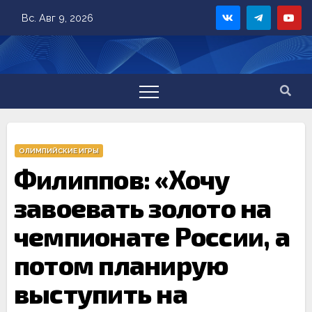
Skip
Вс. Авг 9, 2026
to
content
ОЛИМПИЙСКИЕ ИГРЫ
Филиппов: «Хочу
завоевать золото на
чемпионате России, а
потом планирую
выступить на