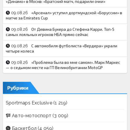
«Динамо» в Москв: «Братский матч, подарили очки»
«Арсенал» уступил дортмундской «Боруссии» в
09.08.26
матче за Emirates Cup
От Девина Букера до Стефена Карри. Топ-5
09.08.26
самых лояльных игроков НБА прямо сейчас
С автомобиля футболиста «Вердера» украли
09.08.26
четыре колеса
«Проблема была во мне самом». Марк Маркес
09.08.26
— о седьмом месте на ГП Великобритании MotoGP
Рубрики
Sportmaps Exclusive
(1 219)
Авто-мотоспорт
(3 009)
Баскетбол
(4 059)