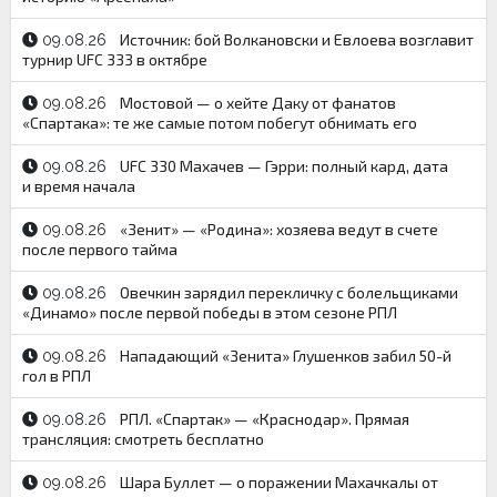
Источник: бой Волкановски и Евлоева возглавит
09.08.26
турнир UFC 333 в октябре
Мостовой — о хейте Даку от фанатов
09.08.26
«Спартака»: те же самые потом побегут обнимать его
UFC 330 Махачев — Гэрри: полный кард, дата
09.08.26
и время начала
«Зенит» — «Родина»: хозяева ведут в счете
09.08.26
после первого тайма
Овечкин зарядил перекличку с болельщиками
09.08.26
«Динамо» после первой победы в этом сезоне РПЛ
Нападающий «Зенита» Глушенков забил 50-й
09.08.26
гол в РПЛ
РПЛ. «Спартак» — «Краснодар». Прямая
09.08.26
трансляция: смотреть бесплатно
Шара Буллет — о поражении Махачкалы от
09.08.26