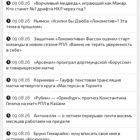
«Ворчливый медведь», играющий как Макар.
09.08.26
Кто станет №1 драфта НХЛ через год?
Ньямси: «Усилил бы Дзюба «Локомотив»? Эта
09.08.26
тема в прошлом»
Защитник «Локомотива» Фассон оценил старт
09.08.26
команды в новом сезоне РПЛ: «Важно не терять уверенность
в себе»
«Арсенал» проиграл дортмундской «Боруссии»
09.08.26
в товарищеском матче
Корнеева — Гауфф: текстовая трансляция
09.08.26
матча четвёртого круга «Мастерса» в Торонто
«Рубин» — «Оренбург»: прогноз Константина
09.08.26
Генича на матч РПЛ в Казани
Антонелли — о летнем перерыве: почти восемь
09.08.26
месяцев работаем на пределе
Бруно Гимарайнс: хочу вписать своё имя в
09.08.26
историю «Арсенала»