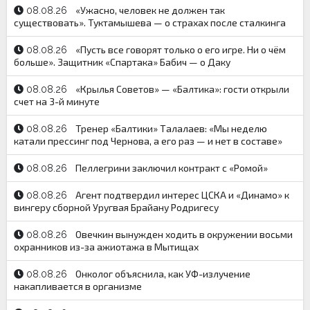
«Ужасно, человек не должен так
08.08.26
существовать». Туктамышева — о страхах после сталкинга
«Пусть все говорят только о его игре. Ни о чём
08.08.26
больше». Защитник «Спартака» Бабич — о Даку
«Крылья Советов» — «Балтика»: гости открыли
08.08.26
счет на 3-й минуте
Тренер «Балтики» Талалаев: «Мы неделю
08.08.26
катали прессинг под Чернова, а его раз — и нет в составе»
Пеллегрини заключил контракт с «Ромой»
08.08.26
Агент подтвердил интерес ЦСКА и «Динамо» к
08.08.26
вингеру сборной Уругвая Брайану Родригесу
Овечкин вынужден ходить в окружении восьми
08.08.26
охранников из-за ажиотажа в Мытищах
Онколог объяснила, как УФ-излучение
08.08.26
накапливается в организме