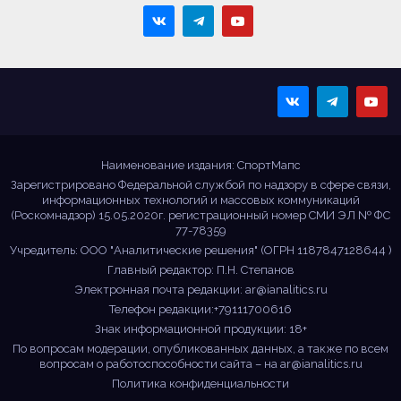
Sportmaps
Главные спортивные
новости!
Наименование издания: СпортМапс
Зарегистрировано Федеральной службой по надзору в сфере связи,
информационных технологий и массовых коммуникаций
(Роскомнадзор) 15.05.2020г. регистрационный номер СМИ ЭЛ № ФС
77-78359
Учредитель: ООО "Аналитические решения" (ОГРН 1187847128644 )
Главный редактор: П.Н. Степанов
Электронная почта редакции:
ar@ianalitics.ru
Телефон редакции:+79111700616
Знак информационной продукции: 18+
По вопросам модерации, опубликованных данных, а также по всем
вопросам о работоспособности сайта – на
ar@ianalitics.ru
Политика конфиденциальности