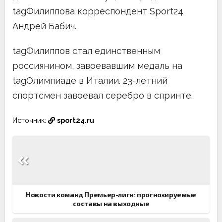
tagФилиппова корреспондент Sport24
Андрей Бабич.
tagФилиппов стал единственным
россиянином, завоевавшим медаль на
tagОлимпиаде в Италии. 23-летний
спортсмен завоевал серебро в спринте.
Источник:
sport24.ru
Навигация
по
записям
Новости команд Премьер-лиги: прогнозируемые
составы на выходные