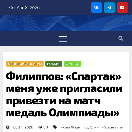
Skip
Сб. Авг 8, 2026
to
content
ОЛИМПИЙСКИЕ ИГРЫ
РОССИЯ
ФУТБОЛ
Филиппов: «Спартак»
меня уже пригласили
привезти на матч
медаль Олимпиады»
ФЕВ 24, 2026
88
Никита Филиппов
,
Олимпийские игры
,