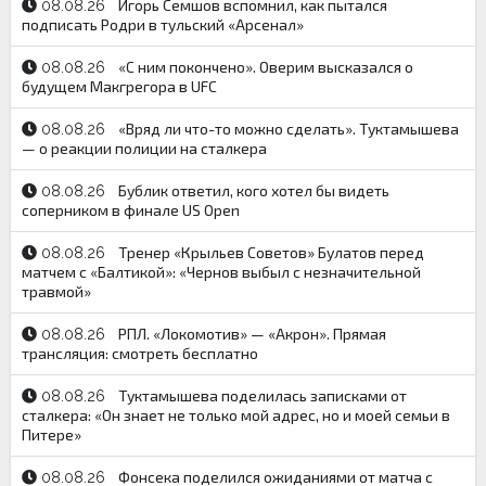
Игорь Семшов вспомнил, как пытался
08.08.26
подписать Родри в тульский «Арсенал»
«С ним покончено». Оверим высказался о
08.08.26
будущем Макгрегора в UFC
«Вряд ли что-то можно сделать». Туктамышева
08.08.26
— о реакции полиции на сталкера
Бублик ответил, кого хотел бы видеть
08.08.26
соперником в финале US Open
Тренер «Крыльев Советов» Булатов перед
08.08.26
матчем с «Балтикой»: «Чернов выбыл с незначительной
травмой»
РПЛ. «Локомотив» — «Акрон». Прямая
08.08.26
трансляция: смотреть бесплатно
Туктамышева поделилась записками от
08.08.26
сталкера: «Он знает не только мой адрес, но и моей семьи в
Питере»
Фонсека поделился ожиданиями от матча с
08.08.26