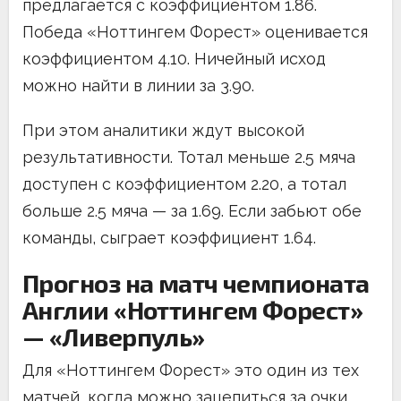
предлагается с коэффициентом 1.86.
Победа «Ноттингем Форест» оценивается
коэффициентом 4.10. Ничейный исход
можно найти в линии за 3.90.
При этом аналитики ждут высокой
результативности. Тотал меньше 2.5 мяча
доступен с коэффициентом 2.20, а тотал
больше 2.5 мяча — за 1.69. Если забьют обе
команды, сыграет коэффициент 1.64.
Прогноз на матч чемпионата
Англии «Ноттингем Форест»
— «Ливерпуль»
Для «Ноттингем Форест» это один из тех
матчей, когда можно зацепиться за очки,