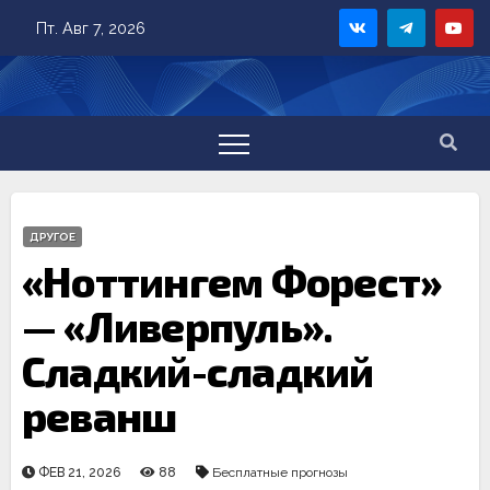
Skip
Пт. Авг 7, 2026
to
content
ДРУГОЕ
«Ноттингем Форест»
— «Ливерпуль».
Сладкий-сладкий
реванш
ФЕВ 21, 2026
88
Бесплатные прогнозы