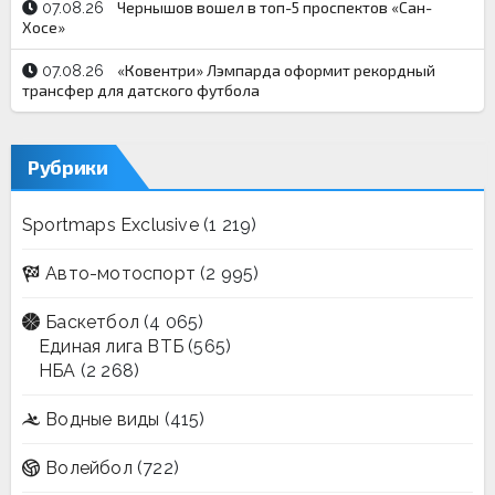
Чернышов вошел в топ-5 проспектов «Сан-
07.08.26
Хосе»
«Ковентри» Лэмпарда оформит рекордный
07.08.26
трансфер для датского футбола
Рубрики
Sportmaps Exclusive
(1 219)
Авто-мотоспорт
(2 995)
Баскетбол
(4 065)
Единая лига ВТБ
(565)
НБА
(2 268)
Водные виды
(415)
Волейбол
(722)