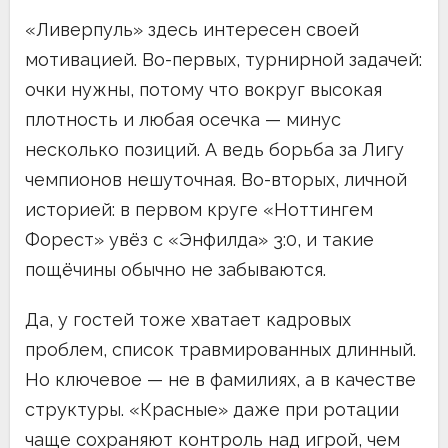
«Ливерпуль» здесь интересен своей
мотивацией. Во-первых, турнирной задачей:
очки нужны, потому что вокруг высокая
плотность и любая осечка — минус
несколько позиций. А ведь борьба за Лигу
чемпионов нешуточная. Во-вторых, личной
историей: в первом круге «Ноттингем
Форест» увёз с «Энфилда» 3:0, и такие
пощёчины обычно не забываются.
Да, у гостей тоже хватает кадровых
проблем, список травмированных длинный.
Но ключевое — не в фамилиях, а в качестве
структуры. «Красные» даже при ротации
чаще сохраняют контроль над игрой, чем