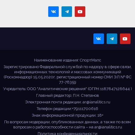
Sportmaps
Главные спортивные
новости!
Наименование издания: СпортМапс
Зарегистрировано Федеральной службой по надзору в сфере связи,
информационных технологий и массовых коммуникаций
(Роскомнадзор) 15.05.2020г. регистрационный номер СМИ ЭЛ № ФС
77-78359
Учредитель: ООО "Аналитические решения" (ОГРН 1187847128644 )
Главный редактор: П.Н. Степанов
Электронная почта редакции:
ar@ianalitics.ru
Телефон редакции:+79111700616
Знак информационной продукции: 18+
По вопросам модерации, опубликованных данных, а также по всем
вопросам о работоспособности сайта – на
ar@ianalitics.ru
Политика конфиденциальности