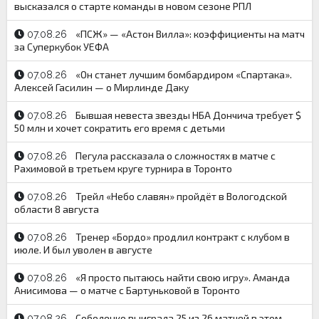
высказался о старте команды в новом сезоне РПЛ
«ПСЖ» — «Астон Вилла»: коэффициенты на матч
07.08.26
за Суперкубок УЕФА
«Он станет лучшим бомбардиром «Спартака».
07.08.26
Алексей Гасилин — о Мирлинде Даку
Бывшая невеста звезды НБА Дончича требует $
07.08.26
50 млн и хочет сократить его время с детьми
Пегула рассказала о сложностях в матче с
07.08.26
Рахимовой в третьем круге турнира в Торонто
Трейл «Небо славян» пройдёт в Вологодской
07.08.26
области 8 августа
Тренер «Бордо» продлил контракт с клубом в
07.08.26
июле. И был уволен в августе
«Я просто пытаюсь найти свою игру». Аманда
07.08.26
Анисимова — о матче с Бартуньковой в Торонто
Соболенко выиграла 25 из 26 матчей в этом
07.08.26