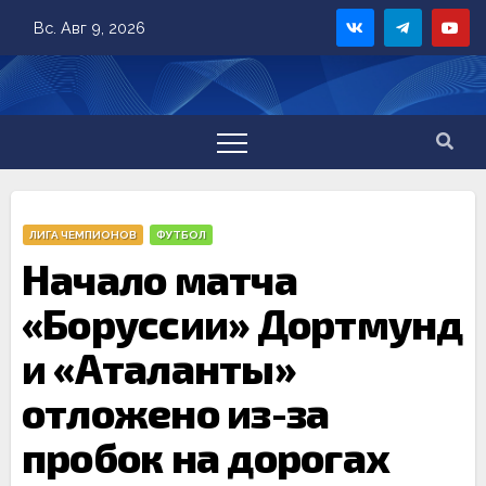
Skip
Вс. Авг 9, 2026
to
content
ЛИГА ЧЕМПИОНОВ
ФУТБОЛ
Начало матча
«Боруссии» Дортмунд
и «Аталанты»
отложено из-за
пробок на дорогах