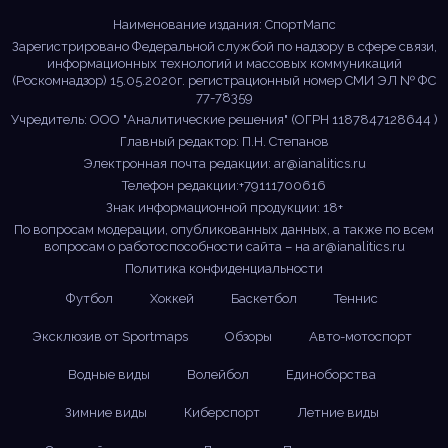
Наименование издания: СпортМапс
Зарегистрировано Федеральной службой по надзору в сфере связи,
информационных технологий и массовых коммуникаций
(Роскомнадзор) 15.05.2020г. регистрационный номер СМИ ЭЛ № ФС
77-78359
Учредитель: ООО "Аналитические решения" (ОГРН 1187847128644 )
Главный редактор: П.Н. Степанов
Электронная почта редакции:
ar@ianalitics.ru
Телефон редакции:+79111700616
Знак информационной продукции: 18+
По вопросам модерации, опубликованных данных, а также по всем
вопросам о работоспособности сайта – на
ar@ianalitics.ru
Политика конфиденциальности
Футбол
Хоккей
Баскетбол
Теннис
Эксклюзив от Sportmaps
Обзоры
Авто-мотоспорт
Водные виды
Волейбол
Единоборства
Зимние виды
Киберспорт
Летние виды