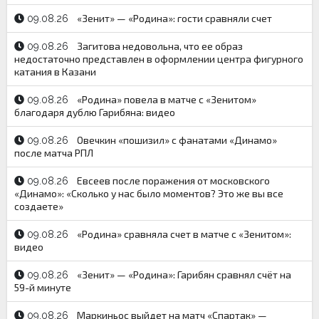
«Зенит» — «Родина»: гости сравняли счет
09.08.26
Загитова недовольна, что ее образ
09.08.26
недостаточно представлен в оформлении центра фигурного
катания в Казани
«Родина» повела в матче с «Зенитом»
09.08.26
благодаря дублю Гарибяна: видео
Овечкин «пошизил» с фанатами «Динамо»
09.08.26
после матча РПЛ
Евсеев после поражения от московского
09.08.26
«Динамо»: «Сколько у нас было моментов? Это же вы все
создаете»
«Родина» сравняла счет в матче с «Зенитом»:
09.08.26
видео
«Зенит» — «Родина»: Гарибян сравнял счёт на
09.08.26
59-й минуте
Маркиньос выйдет на матч «Спартак» —
09.08.26