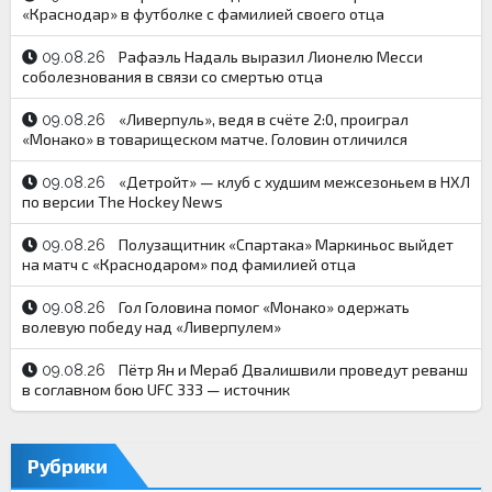
«Краснодар» в футболке с фамилией своего отца
Рафаэль Надаль выразил Лионелю Месси
09.08.26
соболезнования в связи со смертью отца
«Ливерпуль», ведя в счёте 2:0, проиграл
09.08.26
«Монако» в товарищеском матче. Головин отличился
«Детройт» — клуб с худшим межсезоньем в НХЛ
09.08.26
по версии The Hockey News
Полузащитник «Спартака» Маркиньос выйдет
09.08.26
на матч с «Краснодаром» под фамилией отца
Гол Головина помог «Монако» одержать
09.08.26
волевую победу над «Ливерпулем»
Пётр Ян и Мераб Двалишвили проведут реванш
09.08.26
в соглавном бою UFC 333 — источник
Рубрики