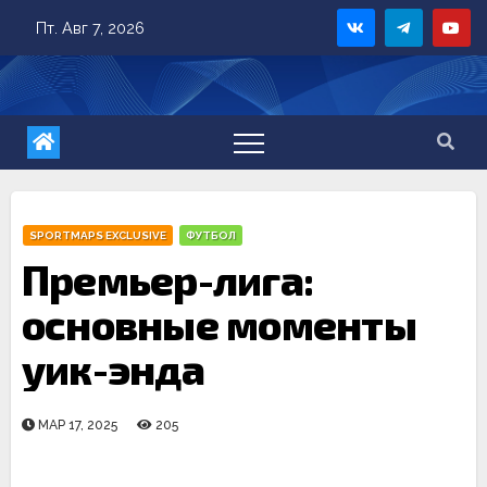
Skip
Пт. Авг 7, 2026
to
content
SPORTMAPS EXCLUSIVE
ФУТБОЛ
Премьер-лига:
основные моменты
уик-энда
МАР 17, 2025
205