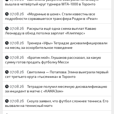
вышла в четвёртый круг турнира WTA-1000 в Торонто
«Моуринью в шоке». Стали известны все
07.08.26
подробности сорвавшегося трансфера Родри в «Реал»
Раскрыта ещё одна схема выплат Каваю
07.08.26
Леонарду в обход потолка зарплат «Клипперс»
Тренера «Уфы» Тетрадзе дисквалифицировали
07.08.26
на месяц за оскорбительное поведение
«Братик мой». Глушаков рассказал, за какую
07.08.26
сумму готов продать футболку Месси
Свитолина — Потапова: Элина выиграла первый
07.08.26
сет третьего круга «тысячника» в Торонто
Тетрадзе получил месячную дисквалификацию
07.08.26
за инцидент в матче с «КАМАЗом»
Скоулз заявил, что футбол сложнее тенниса. Его
07.08.26
вызвали на теннисный матч