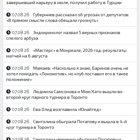
завершивший карьеру в июле, получил работу в Турции
Губерниев рассказал об угрозах от депутатов:
07.08.26
«В прямом смысле слова обещали грохнуть»
Эндокринолог назвал 5 верных признаков
07.08.26
спелого арбуза
«Мастерс» в Монреале, 2026 год: результаты
07.08.26
матчей на 6 августа
Мамаев: «Насколько я знаю, Баринов очень не
07.08.26
хотел покидать «Локомотив», но клуб поставил его в такое
положение»
Людмила Самсонова и Мию Като вышли во
07.08.26
второй круг парного турнира в Торонто
Ева Олид возглавила «Юнайтед»
07.08.26
Свитолина обыграла Потапову и вышла в 4-й
07.08.26
круг турнира в Торонто
Свитолина уверенно обыграла Потапову и
07.08.26