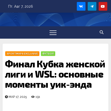
Skip
Пт. Авг 7, 2026
to
content
SPORTMAPS EXCLUSIVE
ФУТБОЛ
Финал Кубка женской
лиги и WSL: основные
моменты уик-энда
МАР 17, 2025
191