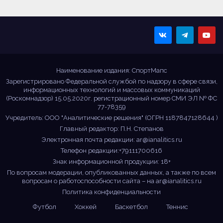
Sportmaps
Главные спортивные
новости!
Наименование издания: СпортМапс
Зарегистрировано Федеральной службой по надзору в сфере связи,
информационных технологий и массовых коммуникаций
(Роскомнадзор) 15.05.2020г. регистрационный номер СМИ ЭЛ № ФС
77-78359
Учредитель: ООО "Аналитические решения" (ОГРН 1187847128644 )
Главный редактор: П.Н. Степанов
Электронная почта редакции:
ar@ianalitics.ru
Телефон редакции:+79111700616
Знак информационной продукции: 18+
По вопросам модерации, опубликованных данных, а также по всем
вопросам о работоспособности сайта – на
ar@ianalitics.ru
Политика конфиденциальности
Футбол
Хоккей
Баскетбол
Теннис