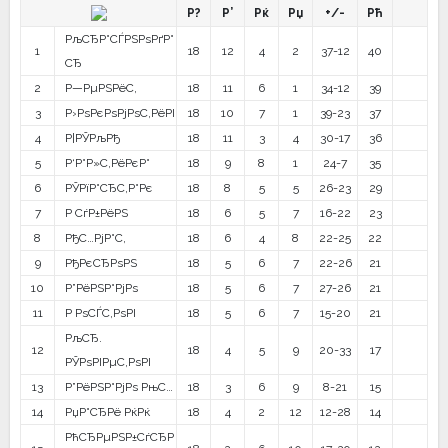
Р?
Р’
Рќ
Рџ
+/-
Рћ
РљСЂР°СЃРЅРѕРґР°
1
18
12
4
2
37-12
40
СЂ
2
Р—РµРЅРёС‚
18
11
6
1
34-12
39
3
Р›РѕРєРѕРјРѕС‚РёРІ
18
10
7
1
39-23
37
4
Р¦РЎРљРђ
18
11
3
4
30-17
36
5
Р‘Р°Р»С‚РёРєР°
18
9
8
1
24-7
35
6
РЎРїР°СЂС‚Р°Рє
18
8
5
5
26-23
29
7
Р СѓР±РёРЅ
18
6
5
7
16-22
23
8
РђС…РјР°С‚
18
6
4
8
22-25
22
9
РђРєСЂРѕРЅ
18
5
6
7
22-26
21
10
Р”РёРЅР°РјРѕ
18
5
6
7
27-26
21
11
Р РѕСЃС‚РѕРІ
18
5
6
7
15-20
21
РљСЂ.
12
18
4
5
9
20-33
17
РЎРѕРІРµС‚РѕРІ
13
Р”РёРЅР°РјРѕ РњС…
18
3
6
9
8-21
15
14
РџР°СЂРё РќРќ
18
4
2
12
12-28
14
РћСЂРµРЅР±СѓСЂР