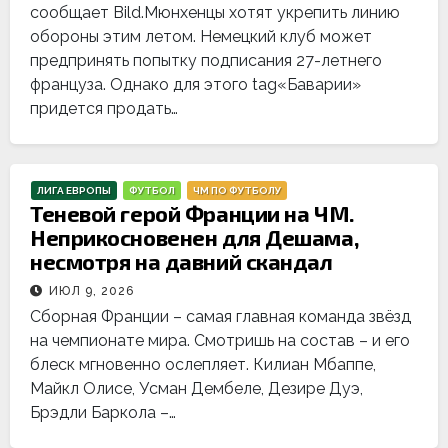
сообщает Bild.Мюнхенцы хотят укрепить линию
обороны этим летом. Немецкий клуб может
предпринять попытку подписания 27-летнего
француза. Однако для этого tag«Баварии»
придется продать…
ЛИГА ЕВРОПЫ
ФУТБОЛ
ЧМ ПО ФУТБОЛУ
Теневой герой Франции на ЧМ.
Неприкосновенен для Дешама,
несмотря на давний скандал
ИЮЛ 9, 2026
Сборная Франции – самая главная команда звёзд
на чемпионате мира. Смотришь на состав – и его
блеск мгновенно ослепляет. Килиан Мбаппе,
Майкл Олисе, Усман Дембеле, Дезире Дуэ,
Брэдли Баркола –…