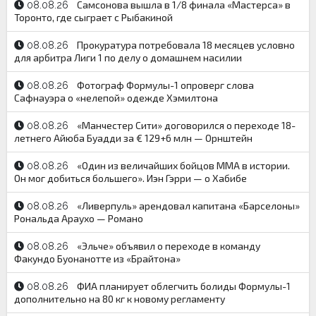
Самсонова вышла в 1/8 финала «Мастерса» в
08.08.26
Торонто, где сыграет с Рыбакиной
Прокуратура потребовала 18 месяцев условно
08.08.26
для арбитра Лиги 1 по делу о домашнем насилии
Фотограф Формулы-1 опроверг слова
08.08.26
Сафнауэра о «нелепой» одежде Хэмилтона
«Манчестер Сити» договорился о переходе 18-
08.08.26
летнего Айюба Буадди за € 129+6 млн — Орнштейн
«Один из величайших бойцов ММА в истории.
08.08.26
Он мог добиться большего». Иэн Гэрри — о Хабибе
«Ливерпуль» арендовал капитана «Барселоны»
08.08.26
Рональда Араухо — Романо
«Эльче» объявил о переходе в команду
08.08.26
Факундо Буонанотте из «Брайтона»
ФИА планирует облегчить болиды Формулы-1
08.08.26
дополнительно на 80 кг к новому регламенту