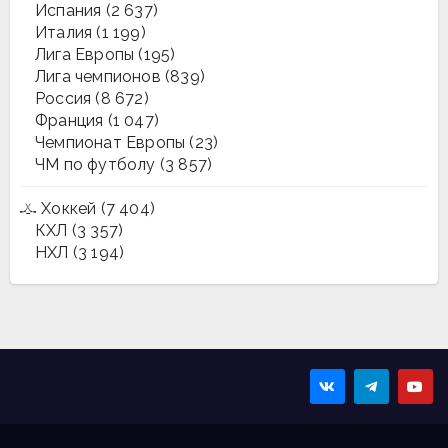
Испания
(2 637)
Италия
(1 199)
Лига Европы
(195)
Лига чемпионов
(839)
Россия
(8 672)
Франция
(1 047)
Чемпионат Европы
(23)
ЧМ по футболу
(3 857)
Хоккей
(7 404)
КХЛ
(3 357)
НХЛ
(3 194)
Sportmaps
Главные спортивные
новости!