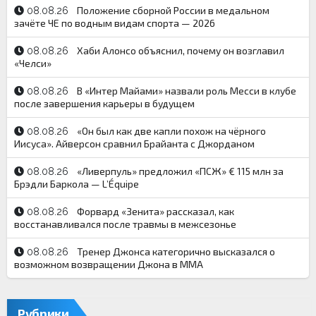
Положение сборной России в медальном
08.08.26
зачёте ЧЕ по водным видам спорта — 2026
Хаби Алонсо объяснил, почему он возглавил
08.08.26
«Челси»
В «Интер Майами» назвали роль Месси в клубе
08.08.26
после завершения карьеры в будущем
«Он был как две капли похож на чёрного
08.08.26
Иисуса». Айверсон сравнил Брайанта с Джорданом
«Ливерпуль» предложил «ПСЖ» € 115 млн за
08.08.26
Брэдли Баркола — L’Équipe
Форвард «Зенита» рассказал, как
08.08.26
восстанавливался после травмы в межсезонье
Тренер Джонса категорично высказался о
08.08.26
возможном возвращении Джона в ММА
Рубрики