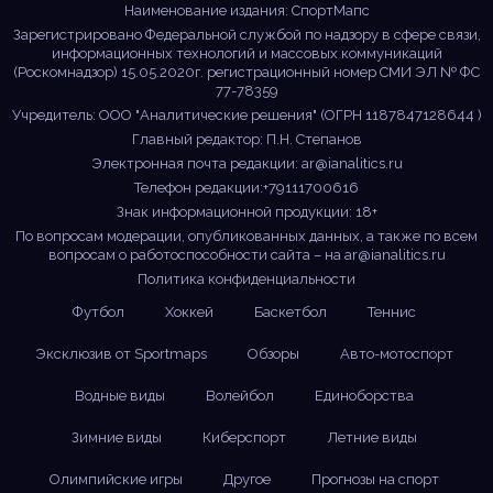
Наименование издания: СпортМапс
Зарегистрировано Федеральной службой по надзору в сфере связи,
информационных технологий и массовых коммуникаций
(Роскомнадзор) 15.05.2020г. регистрационный номер СМИ ЭЛ № ФС
77-78359
Учредитель: ООО "Аналитические решения" (ОГРН 1187847128644 )
Главный редактор: П.Н. Степанов
Электронная почта редакции:
ar@ianalitics.ru
Телефон редакции:+79111700616
Знак информационной продукции: 18+
По вопросам модерации, опубликованных данных, а также по всем
вопросам о работоспособности сайта – на
ar@ianalitics.ru
Политика конфиденциальности
Футбол
Хоккей
Баскетбол
Теннис
Эксклюзив от Sportmaps
Обзоры
Авто-мотоспорт
Водные виды
Волейбол
Единоборства
Зимние виды
Киберспорт
Летние виды
Олимпийские игры
Другое
Прогнозы на спорт