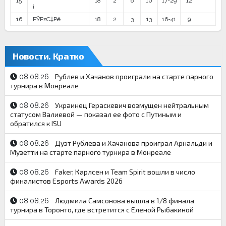
15
18
2
6
10
17-29
12
і
16
РЎРѕС‡Рё
18
2
3
13
16-41
9
Новости. Кратко
Рублев и Хачанов проиграли на старте парного
08.08.26
турнира в Монреале
Украинец Гераскевич возмущен нейтральным
08.08.26
статусом Валиевой — показал ее фото с Путиным и
обратился к ISU
Дуэт Рублёва и Хачанова проиграл Арнальди и
08.08.26
Музетти на старте парного турнира в Монреале
Faker, Карлсен и Team Spirit вошли в число
08.08.26
финалистов Esports Awards 2026
Людмила Самсонова вышла в 1/8 финала
08.08.26
турнира в Торонто, где встретится с Еленой Рыбакиной