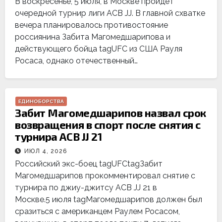
В воскресенье, 5 июля, в Москве пройдет
очередной турнир лиги ACB JJ. В главной схватке
вечера планировалось противостояние
россиянина Забита Магомедшарипова и
действующего бойца tagUFC из США Рауля
Росаса, однако отечественный…
ЕДИНОБОРСТВА
Забит Магомедшарипов назвал срок
возвращения в спорт после снятия с
турнира ACB JJ 21
ИЮЛ 4, 2026
Российский экс-боец tagUFCtagЗабит
Магомедшарипов прокомментировал снятие с
турнира по джиу-джитсу ACB JJ 21 в
Москве.5 июля tagМагомедшарипов должен был
сразиться с американцем Раулем Росасом,