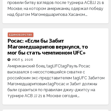
провели битву взглядов после турнира ACBJJ 21 в
Москве, на котором американец одержал победу
над братом Магомедшарипова Хасаном.…
ЕДИНОБОРСТВА
Росас: «Если бы Забит
Магомедшарипов вернулся, то
мог бы стать чемпионом UFC»
ИЮЛ 5, 2026
Американский боец tagUFCtagРауль Росас
высказался о несостоявшейся схватке с
российским экс-представителем tagUFC Забитом
Магомедшариповым.tagРосас и Забит должны
были сразиться по правилам джиу-джитсу на
турнире ACB JJ 21 в Москве сегодня,…