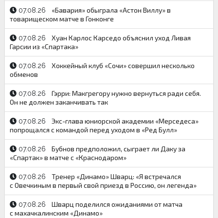
«Бавария» обыграла «Астон Виллу» в
07.08.26
товарищеском матче в Гонконге
Хуан Карлос Карседо объяснил уход Ливая
07.08.26
Гарсии из «Спартака»
Хоккейный клуб «Сочи» совершил несколько
07.08.26
обменов
Гэрри: Макгрегору нужно вернуться ради себя.
07.08.26
Он не должен заканчивать так
Экс-глава юниорской академии «Мерседеса»
07.08.26
попрощался с командой перед уходом в «Ред Булл»
Бубнов предположил, сыграет ли Даку за
07.08.26
«Спартак» в матче с «Краснодаром»
Тренер «Динамо» Шварц: «Я встречался
07.08.26
с Овечкиным в первый свой приезд в Россию, он легенда»
Шварц поделился ожиданиями от матча
07.08.26
с махачкалинским «Динамо»