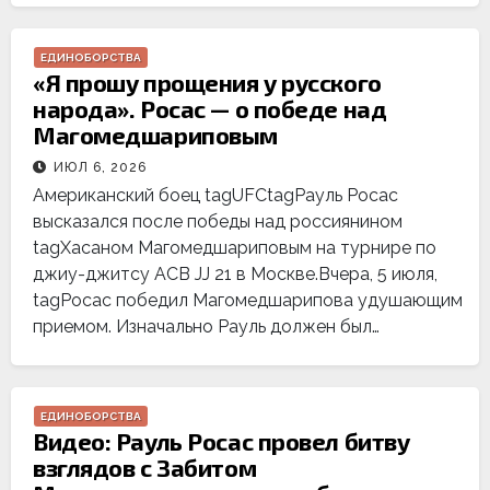
ЕДИНОБОРСТВА
«Я прошу прощения у русского
народа». Росас — о победе над
Магомедшариповым
ИЮЛ 6, 2026
Американский боец tagUFCtagРауль Росас
высказался после победы над россиянином
tagХасаном Магомедшариповым на турнире по
джиу-джитсу ACB JJ 21 в Москве.Вчера, 5 июля,
tagРосас победил Магомедшарипова удушающим
приемом. Изначально Рауль должен был…
ЕДИНОБОРСТВА
Видео: Рауль Росас провел битву
взглядов с Забитом