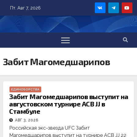
Skip
Пт. Авг 7, 2026
to
content
Забит Магомедшарипов
ЕДИНОБОРСТВА
Забит Магомедшарипов выступит на
августовском турнире ACB JJ в
Стамбуле
АВГ 3, 2026
Российская экс-звезда UFC Забит
Магомедшарипов выступит на турнире ACB JJ 22