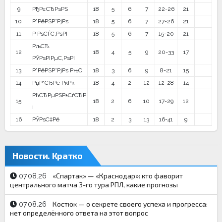
9
РђРєСЂРѕРЅ
18
5
6
7
22-26
21
10
Р”РёРЅР°РјРѕ
18
5
6
7
27-26
21
11
Р РѕСЃС‚РѕРІ
18
5
6
7
15-20
21
РљСЂ.
12
18
4
5
9
20-33
17
РЎРѕРІРµС‚РѕРІ
13
Р”РёРЅР°РјРѕ РњС…
18
3
6
9
8-21
15
14
РџР°СЂРё РќРќ
18
4
2
12
12-28
14
РћСЂРµРЅР±СѓСЂР
15
18
2
6
10
17-29
12
і
16
РЎРѕС‡Рё
18
2
3
13
16-41
9
Новости. Кратко
«Спартак» — «Краснодар»: кто фаворит
07.08.26
центрального матча 3-го тура РПЛ, какие прогнозы
Костюк — о секрете своего успеха и прогресса:
07.08.26
нет определённого ответа на этот вопрос