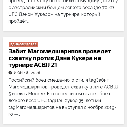
проведёт схватку по бразильскому джиу-джитсу
с австралийским бойцом лёгкого веса (до 70 кг)
UFC Дэном Хукером на турнире, который
пройдёт…
ЕДИНОБОРСТВА
Забит Магомедшарипов проведет
схватку против Дэна Хукера на
турнире ACBJJ 21
ИЮН 18, 2026
Российский боец смешанного стиля tagЗабит
Магомедшарипов проведет схватку в лиге ACB JJ
5 июля в Москве. Его соперником станет боец
легкого веса UFC tagДэн Хукер.35-летний
tagМагомедшарипов не выступал с ноября 2019-
го —…