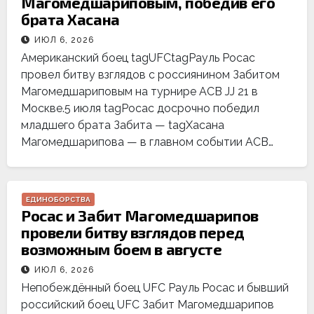
Магомедшариповым, победив его
брата Хасана
ИЮЛ 6, 2026
Американский боец tagUFCtagРауль Росас
провел битву взглядов с россиянином Забитом
Магомедшариповым на турнире ACB JJ 21 в
Москве.5 июля tagРосас досрочно победил
младшего брата Забита — tagХасана
Магомедшарипова — в главном событии ACB…
ЕДИНОБОРСТВА
Росас и Забит Магомедшарипов
провели битву взглядов перед
возможным боем в августе
ИЮЛ 6, 2026
Непобеждённый боец UFC Рауль Росас и бывший
российский боец UFC Забит Магомедшарипов