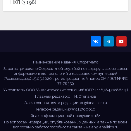
НХЛ
(3 198)
Sportmaps
Главные спортивные
новости!
Наименование издания: СпортМапс
Зарегистрировано Федеральной службой по надзору в сфере связи,
информационных технологий и массовых коммуникаций
(Роскомнадзор) 15.05.2020г. регистрационный номер СМИ ЭЛ № ФС
77-78359
Учредитель: ООО "Аналитические решения" (ОГРН 1187847128644 )
Главный редактор: П.Н. Степанов
Электронная почта редакции:
ar@ianalitics.ru
Телефон редакции:+79111700616
Знак информационной продукции: 18+
По вопросам модерации, опубликованных данных, а также по всем
вопросам о работоспособности сайта – на
ar@ianalitics.ru