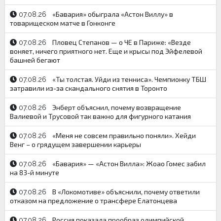
«Бавария» обыграла «Астон Виллу» в
07.08.26
товарищеском матче в Гонконге
Пловец Степанов — о ЧЕ в Париже: «Везде
07.08.26
воняет, ничего приятного нет. Еще и крысы под Эйфелевой
башней бегают
«Ты толстая. Уйди из тенниса». Чемпионку ТБШ
07.08.26
затравили из-за скандального снятия в Торонто
Энберт объяснил, почему возвращение
07.08.26
Валиевой и Трусовой так важно для фигурного катания
«Меня не совсем правильно поняли». Хейди
07.08.26
Венг – о грядущем завершении карьеры
«Бавария» — «Астон Вилла»: Жоао Гомес забил
07.08.26
на 83-й минуте
В «Локомотиве» объяснили, почему ответили
07.08.26
отказом на предложение о трансфере Елатонцева
Россия показала прообраз олимпийской
07.08.26