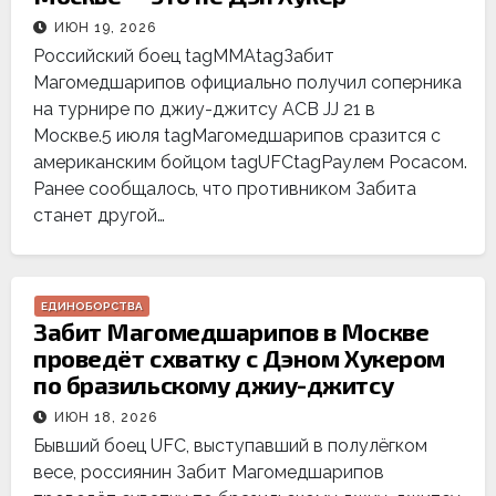
ИЮН 19, 2026
Российский боец tagММАtagЗабит
Магомедшарипов официально получил соперника
на турнире по джиу-джитсу ACB JJ 21 в
Москве.5 июля tagМагомедшарипов сразится с
американским бойцом tagUFCtagРаулем Росасом.
Ранее сообщалось, что противником Забита
станет другой…
ЕДИНОБОРСТВА
Забит Магомедшарипов в Москве
проведёт схватку с Дэном Хукером
по бразильскому джиу-джитсу
ИЮН 18, 2026
Бывший боец UFC, выступавший в полулёгком
весе, россиянин Забит Магомедшарипов