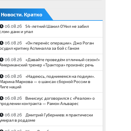
Новости. Кратко
54-летний Шакил О'Нил не забил
06.08.26
слэм-данк и упал
«Он перенёс операции». Джо Роган
06.08.26
осудил критику Аспиналла за бой с Ганом
«Давайте проведём отличный сезон!»
06.08.26
Американский тренер «Трактора» произнёс речь
«Надеюсь, поднимемся на подиум».
06.08.26
Марина Маркова — о шансах сборной России в
Лиге наций
Винисиус договорился с «Реалом» о
06.08.26
продлении контракта — Рамон Альварес
Дмитрий Губерниев: я практически
06.08.26
умирал в роддоме