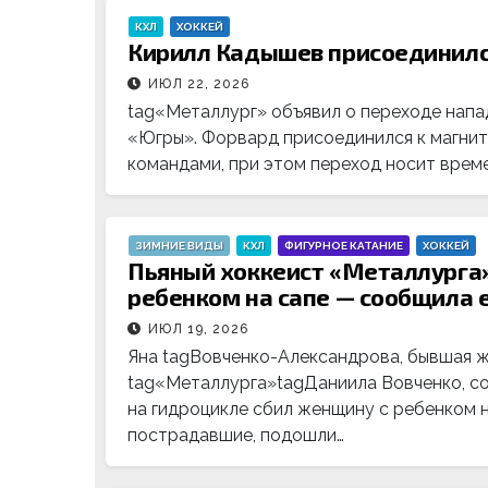
КХЛ
ХОККЕЙ
Кирилл Кадышев присоединилс
ИЮЛ 22, 2026
tag«Металлург» объявил о переходе нап
«Югры». Форвард присоединился к магнит
командами, при этом переход носит време
ЗИМНИЕ ВИДЫ
КХЛ
ФИГУРНОЕ КАТАНИЕ
ХОККЕЙ
Пьяный хоккеист «Металлурга»
ребенком на сапе — сообщила 
ИЮЛ 19, 2026
Яна tagВовченко-Александрова, бывшая 
tag«Металлурга»tagДаниила Вовченко, соо
на гидроцикле сбил женщину с ребенком н
пострадавшие, подошли…