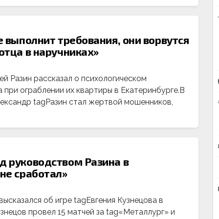
не выполнит требования, они ворвутся
 отца в наручниках»
й Разин рассказал о психологическом
 при ограблении их квартиры в Екатеринбурге.В
лександр tagРазин стал жертвой мошенников,
од руководством Разина в
 не сработал»
ысказался об игре tagЕвгения Кузнецова в
знецов провел 15 матчей за tag«Металлург» и