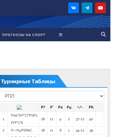
ПРОГНОЗЫ НА СПОРТ
Турнирные Таблицы
Р?
Р’
Рќ
Рџ
+/-
Рћ
РљСЂР°СЃРЅРѕ
1
18
12
4
2
37-12
40
РґР°СЂ
2
Р—РµРЅРёС‚
18
11
6
1
34-12
39