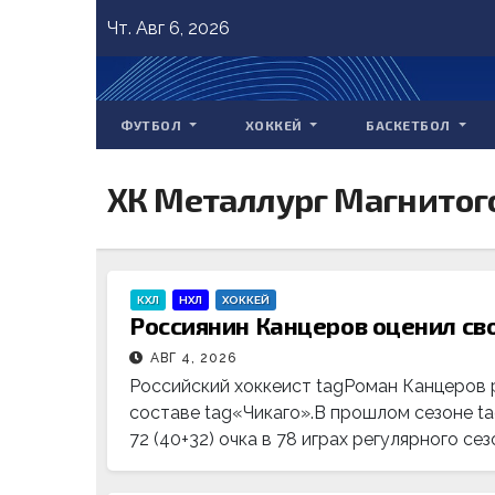
Skip
Чт. Авг 6, 2026
to
content
ФУТБОЛ
ХОККЕЙ
БАСКЕТБОЛ
ХК Металлург Магнитог
КХЛ
НХЛ
ХОККЕЙ
Россиянин Канцеров оценил сво
АВГ 4, 2026
Российский хоккеист tagРоман Канцеров р
составе tag«Чикаго».В прошлом сезоне t
72 (40+32) очка в 78 играх регулярного сез