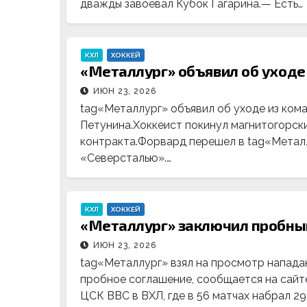
дважды завоевал Кубок Гагарина.— Есть…
КХЛ
ХОККЕЙ
«Металлург» объявил об уходе 
ИЮН 23, 2026
tag«Металлург» объявил об уходе из ко
Петунина.Хоккеист покинул магнитогорски
контракта.Форвард перешел в tag«Металл
«Северсталью».…
КХЛ
ХОККЕЙ
«Металлург» заключил пробны
ИЮН 23, 2026
tag«Металлург» взял на просмотр напада
пробное соглашение, сообщается на сайт
ЦСК ВВС в ВХЛ, где в 56 матчах набрал 29