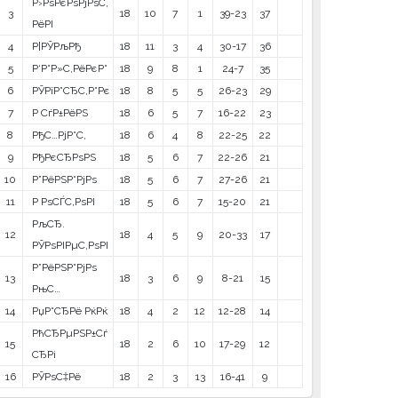
Р›РѕРєРѕРјРѕС‚
3
18
10
7
1
39-23
37
РёРІ
4
Р¦РЎРљРђ
18
11
3
4
30-17
36
5
Р‘Р°Р»С‚РёРєР°
18
9
8
1
24-7
35
6
РЎРїР°СЂС‚Р°Рє
18
8
5
5
26-23
29
7
Р СѓР±РёРЅ
18
6
5
7
16-22
23
8
РђС…РјР°С‚
18
6
4
8
22-25
22
9
РђРєСЂРѕРЅ
18
5
6
7
22-26
21
10
Р”РёРЅР°РјРѕ
18
5
6
7
27-26
21
11
Р РѕСЃС‚РѕРІ
18
5
6
7
15-20
21
РљСЂ.
12
18
4
5
9
20-33
17
РЎРѕРІРµС‚РѕРІ
Р”РёРЅР°РјРѕ
13
18
3
6
9
8-21
15
РњС…
14
РџР°СЂРё РќРќ
18
4
2
12
12-28
14
РћСЂРµРЅР±Сѓ
15
18
2
6
10
17-29
12
СЂРі
16
РЎРѕС‡Рё
18
2
3
13
16-41
9