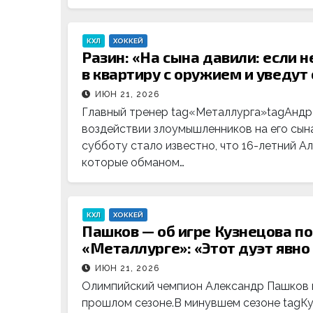
КХЛ
ХОККЕЙ
Разин: «На сына давили: если 
в квартиру с оружием и уведут
ИЮН 21, 2026
Главный тренер tag«Металлурга»tagАндре
воздействии злоумышленников на его сына
субботу стало известно, что 16-летний А
которые обманом…
КХЛ
ХОККЕЙ
Пашков — об игре Кузнецова п
«Металлурге»: «Этот дуэт явно
ИЮН 21, 2026
Олимпийский чемпион Александр Пашков в
прошлом сезоне.В минувшем сезоне tagКу