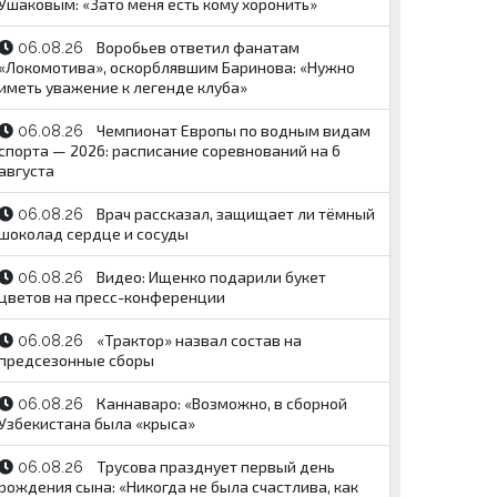
Ушаковым: «Зато меня есть кому хоронить»
Воробьев ответил фанатам
06.08.26
«Локомотива», оскорблявшим Баринова: «Нужно
иметь уважение к легенде клуба»
Чемпионат Европы по водным видам
06.08.26
спорта — 2026: расписание соревнований на 6
августа
Врач рассказал, защищает ли тёмный
06.08.26
шоколад сердце и сосуды
Видео: Ищенко подарили букет
06.08.26
цветов на пресс-конференции
«Трактор» назвал состав на
06.08.26
предсезонные сборы
Каннаваро: «Возможно, в сборной
06.08.26
Узбекистана была «крыса»
Трусова празднует первый день
06.08.26
рождения сына: «Никогда не была счастлива, как