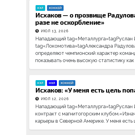
КХЛ
ХОККЕЙ
Исхаков — о прозвище Радулова
разе не оскорбление»
ИЮЛ 13, 2026
Нападающий tag«Металлурга»tagРуслан И
tag«Локомотива»tagАлександра Радулова.
определяют чемпионский характер команды
показывать очень высокую статистику как
КХЛ
НХЛ
ХОККЕЙ
Исхаков: «У меня есть цель поп
ИЮЛ 12, 2026
Нападающий tag«Металлурга»tagРуслан И
контракт с магнитогорским клубом.«Изна
карьеры в Северной Америке. У меня есть