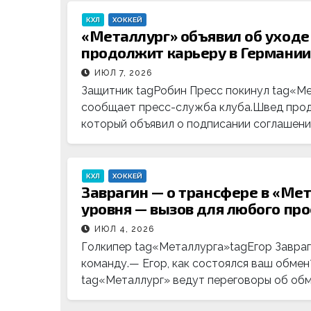
КХЛ
ХОККЕЙ
«Металлург» объявил об уходе
продолжит карьеру в Германии
ИЮЛ 7, 2026
Защитник tagРобин Пресс покинул tag«Мет
сообщает пресс-служба клуба.Швед прод
который объявил о подписании соглашени
КХЛ
ХОККЕЙ
Заврагин — о трансфере в «Мет
уровня — вызов для любого пр
ИЮЛ 4, 2026
Голкипер tag«Металлурга»tagЕгор Завра
команду.— Егор, как состоялся ваш обмен?
tag«Металлург» ведут переговоры об обме