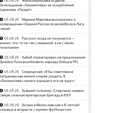
Жена Воробьева осудила
06.08.26
болельщиков «Локомотива» за оскорбления
Баринова: «Позор!»
Марина Маркова высказалась о
06.08.26
возвращении сборной России по волейболу в Лигу
наций
Расселл: когда не получается —
06.08.26
значит, что-то не так с машиной, а не с моим
пилотажем
Хабиб отреагировал на предложение
06.08.26
Джейка Пола возобновить карьеру бойца в PFL
Смородская: «Я бы советовала
06.08.26
Батракову как можно скорее уходить. В
«Локомотиве» ничего хорошего его не ждет»
Бывший голкипер «Спартака» назвал
06.08.26
самую сильную вратарскую бригаду в КХЛ
Актриса Милославская о 8-летней
06.08.26
разнице в возрасте с мужем-футболистом