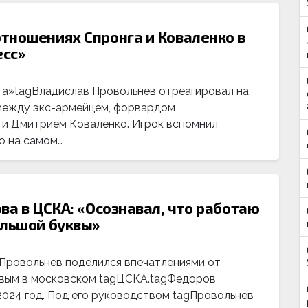
тношениях Спронга и Коваленко в
есс»
га»tagВладислав Провольнев отреагировал на
между экс-армейцем, форвардом
и Дмитрием Коваленко. Игрок вспомнил
о на самом…
ва в ЦСКА: «Осознавал, что работаю
ольшой буквы»
Провольнев поделился впечатлениями от
овым в московском tagЦСКА.tagФедоров
2024 год. Под его руководством tagПровольнев