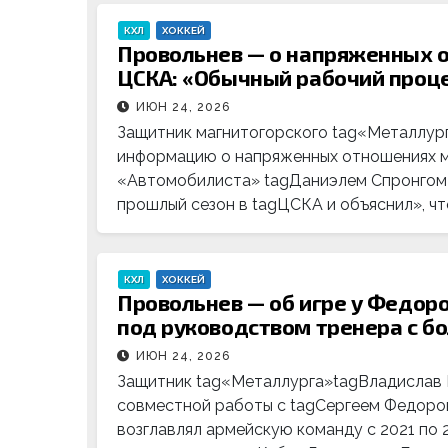
КХЛ
ХОККЕЙ
Провольнев — о напряженных о
ЦСКА: «Обычный рабочий проц
ИЮН 24, 2026
Защитник магнитогорского tag«Металлур
информацию о напряженных отношениях 
«Автомобилиста» tagДаниэлем Спронгом 
прошлый сезон в tagЦСКА и объяснил», чт
КХЛ
ХОККЕЙ
Провольнев — об игре у Федоро
под руководством тренера с б
ИЮН 24, 2026
Защитник tag«Металлурга»tagВладислав 
совместной работы с tagСергеем Федор
возглавлял армейскую команду с 2021 по 