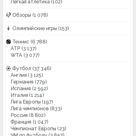
Легкая атлетика
(102)
Обзоры
(1 078)
Олимпийские игры
(153)
Теннис
(6 788)
ATP
(3 137)
WTA
(3 077)
Футбол
(37 346)
Англия
(3 125)
Германия
(779)
Испания
(2 592)
Италия
(1 214)
Лига Европы
(197)
Лига чемпионов
(833)
Россия
(8 802)
Франция
(1 047)
Чемпионат Европы
(23)
ЧМ по футболу
(3 857)