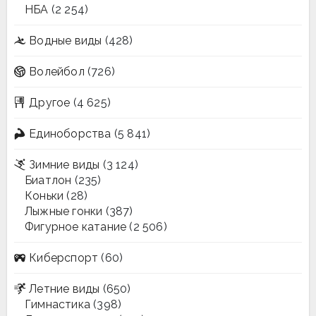
НБА
(2 254)
Водные виды
(428)
Волейбол
(726)
Другое
(4 625)
Единоборства
(5 841)
Зимние виды
(3 124)
Биатлон
(235)
Коньки
(28)
Лыжные гонки
(387)
Фигурное катание
(2 506)
Киберспорт
(60)
Летние виды
(650)
Гимнастика
(398)