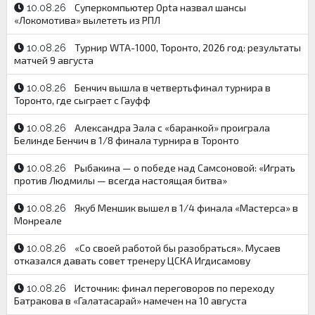
Суперкомпьютер Opta назвал шансы
10.08.26
«Локомотива» вылететь из РПЛ
Турнир WTA-1000, Торонто, 2026 год: результаты
10.08.26
матчей 9 августа
Бенчич вышла в четвертьфинал турнира в
10.08.26
Торонто, где сыграет с Гауфф
Александра Эала с «баранкой» проиграла
10.08.26
Белинде Бенчич в 1/8 финала турнира в Торонто
Рыбакина — о победе над Самсоновой: «Играть
10.08.26
против Людмилы — всегда настоящая битва»
Якуб Меншик вышел в 1/4 финала «Мастерса» в
10.08.26
Монреале
«Со своей работой бы разобраться». Мусаев
10.08.26
отказался давать совет тренеру ЦСКА Игдисамову
Источник: финал переговоров по переходу
10.08.26
Батракова в «Галатасарай» намечен на 10 августа