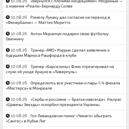
«Вернулся с плохими кондициями». Моуринью —
10.08.26
о новичке «Реала» Бернарду Силве
Ромелу Лукаку дал согласие на переход в
10.08.26
«Фенербахче» — Маттео Моретто
Антон Миранчук подарил свою футболку
10.08.26
Овечкину
Тренер «МЮ» Кэррик сделал заявление о
10.08.26
будущем Маркуса Рашфорда в клубе
Тренер «Барселоны» Флик отреагировал на
10.08.26
слухи об уходе Араухо в «Ливерпуль»
Определилсь все участники и пары 1/4 финала
10.08.26
«Мастерса» в Монреале
«Сербы и россияне — братья навсегда». Ультрас
10.08.26
«Црвены Звезды» оскорбил президента Украины
Гол Левандовски помог «Чикаго» обыграть
10.08.26
«Сантос» в Кубке Лиг