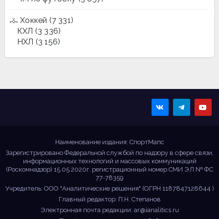
Хоккей
(7 331)
КХЛ
(3 336)
НХЛ
(3 156)
Sportmaps
Главные спортивные
новости!
Наименование издания: СпортМапс
Зарегистрировано Федеральной службой по надзору в сфере связи,
информационных технологий и массовых коммуникаций
(Роскомнадзор) 15.05.2020г. регистрационный номер СМИ ЭЛ № ФС
77-78359
Учредитель: ООО "Аналитические решения" (ОГРН 1187847128644 )
Главный редактор: П.Н. Степанов
Электронная почта редакции:
ar@ianalitics.ru