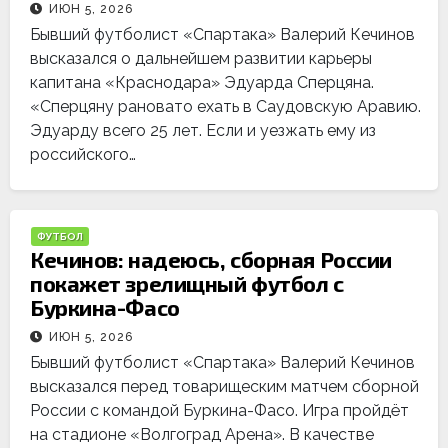
ИЮН 5, 2026
Бывший футболист «Спартака» Валерий Кечинов
высказался о дальнейшем развитии карьеры
капитана «Краснодара» Эдуарда Сперцяна.
«Сперцяну рановато ехать в Саудовскую Аравию.
Эдуарду всего 25 лет. Если и уезжать ему из
российского…
ФУТБОЛ
Кечинов: надеюсь, сборная России
покажет зрелищный футбол с
Буркина-Фасо
ИЮН 5, 2026
Бывший футболист «Спартака» Валерий Кечинов
высказался перед товарищеским матчем сборной
России с командой Буркина-Фасо. Игра пройдёт
на стадионе «Волгоград Арена». В качестве