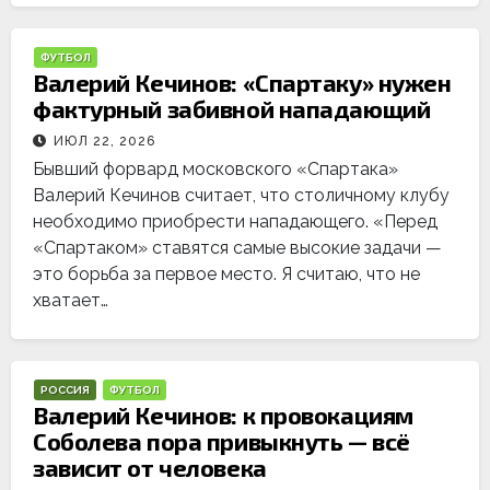
ФУТБОЛ
Валерий Кечинов: «Спартаку» нужен
фактурный забивной нападающий
ИЮЛ 22, 2026
Бывший форвард московского «Спартака»
Валерий Кечинов считает, что столичному клубу
необходимо приобрести нападающего. «Перед
«Спартаком» ставятся самые высокие задачи —
это борьба за первое место. Я считаю, что не
хватает…
РОССИЯ
ФУТБОЛ
Валерий Кечинов: к провокациям
Соболева пора привыкнуть — всё
зависит от человека