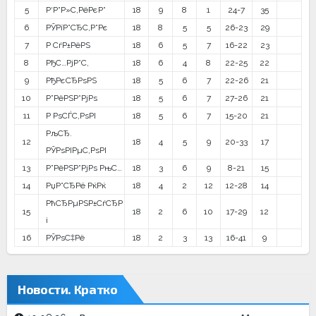
5
Р‘Р°Р»С‚РёРєР°
18
9
8
1
24-7
35
6
РЎРїР°СЂС‚Р°Рє
18
8
5
5
26-23
29
7
Р СѓР±РёРЅ
18
6
5
7
16-22
23
8
РђС…РјР°С‚
18
6
4
8
22-25
22
9
РђРєСЂРѕРЅ
18
5
6
7
22-26
21
10
Р”РёРЅР°РјРѕ
18
5
6
7
27-26
21
11
Р РѕСЃС‚РѕРІ
18
5
6
7
15-20
21
РљСЂ.
12
18
4
5
9
20-33
17
РЎРѕРІРµС‚РѕРІ
13
Р”РёРЅР°РјРѕ РњС…
18
3
6
9
8-21
15
14
РџР°СЂРё РќРќ
18
4
2
12
12-28
14
РћСЂРµРЅР±СѓСЂР
15
18
2
6
10
17-29
12
і
16
РЎРѕС‡Рё
18
2
3
13
16-41
9
Новости. Кратко