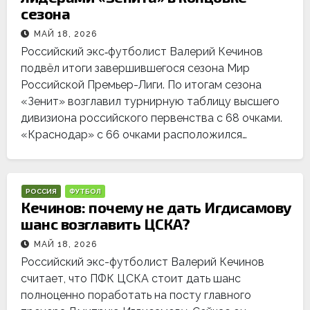
сезона
МАЙ 18, 2026
Российский экс‑футболист Валерий Кечинов
подвёл итоги завершившегося сезона Мир
Российской Премьер-Лиги. По итогам сезона
«Зенит» возглавил турнирную таблицу высшего
дивизиона российского первенства с 68 очками.
«Краснодар» с 66 очками расположился…
РОССИЯ
ФУТБОЛ
Кечинов: почему не дать Игдисамову
шанс возглавить ЦСКА?
МАЙ 18, 2026
Российский экс-футболист Валерий Кечинов
считает, что ПФК ЦСКА стоит дать шанс
полноценно поработать на посту главного