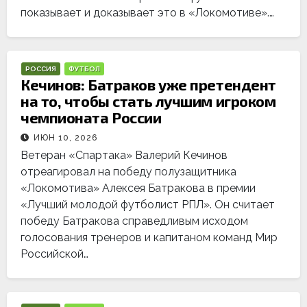
показывает и доказывает это в «Локомотиве».…
РОССИЯ
ФУТБОЛ
Кечинов: Батраков уже претендент
на то, чтобы стать лучшим игроком
чемпионата России
ИЮН 10, 2026
Ветеран «Спартака» Валерий Кечинов
отреагировал на победу полузащитника
«Локомотива» Алексея Батракова в премии
«Лучший молодой футболист РПЛ». Он считает
победу Батракова справедливым исходом
голосования тренеров и капитаном команд Мир
Российской…