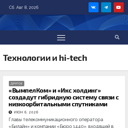
Skip
Сб. Авг 8, 2026
to
content
Технологии и hi-tech
ДРУГОЕ
«ВымпелКом» и «Икс холдинг»
создадут гибридную систему связи с
низкоорбитальными спутниками
ИЮН 6, 2026
Главы телекоммуникационного оператора
«Билайн» и компании «Бюро 1440», входящей в