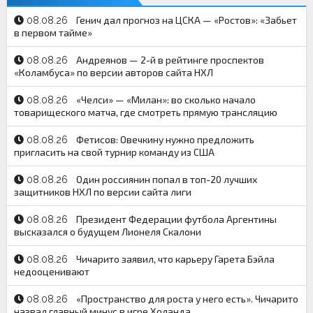
Генич дал прогноз на ЦСКА — «Ростов»: «Забьет
08.08.26
в первом тайме»
Андреянов — 2-й в рейтинге проспектов
08.08.26
«Коламбуса» по версии авторов сайта НХЛ
«Челси» — «Милан»: во сколько начало
08.08.26
товарищеского матча, где смотреть прямую трансляцию
Фетисов: Овечкину нужно предложить
08.08.26
пригласить на свой турнир команду из США
Один россиянин попал в топ-20 лучших
08.08.26
защитников НХЛ по версии сайта лиги
Президент Федерации футбола Аргентины
08.08.26
высказался о будущем Лионеля Скалони
Чичарито заявил, что карьеру Гарета Бэйла
08.08.26
недооценивают
«Пространство для роста у него есть». Чичарито
08.08.26
назвал главный минус в игре Холанда