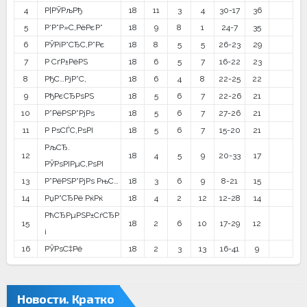
4
Р¦РЎРљРђ
18
11
3
4
30-17
36
5
Р‘Р°Р»С‚РёРєР°
18
9
8
1
24-7
35
6
РЎРїР°СЂС‚Р°Рє
18
8
5
5
26-23
29
7
Р СѓР±РёРЅ
18
6
5
7
16-22
23
8
РђС…РјР°С‚
18
6
4
8
22-25
22
9
РђРєСЂРѕРЅ
18
5
6
7
22-26
21
10
Р”РёРЅР°РјРѕ
18
5
6
7
27-26
21
11
Р РѕСЃС‚РѕРІ
18
5
6
7
15-20
21
РљСЂ.
12
18
4
5
9
20-33
17
РЎРѕРІРµС‚РѕРІ
13
Р”РёРЅР°РјРѕ РњС…
18
3
6
9
8-21
15
14
РџР°СЂРё РќРќ
18
4
2
12
12-28
14
РћСЂРµРЅР±СѓСЂР
15
18
2
6
10
17-29
12
і
16
РЎРѕС‡Рё
18
2
3
13
16-41
9
Новости. Кратко