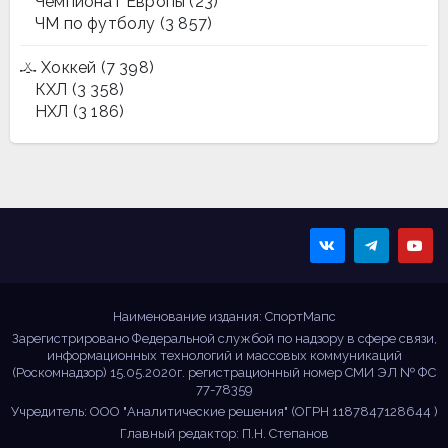
Чемпионат Европы
(23)
ЧМ по футболу
(3 857)
Хоккей
(7 398)
КХЛ
(3 358)
НХЛ
(3 186)
Sportmaps
Главные спортивные
новости!
Наименование издания: СпортМапс
Зарегистрировано Федеральной службой по надзору в сфере связи,
информационных технологий и массовых коммуникаций
(Роскомнадзор) 15.05.2020г. регистрационный номер СМИ ЭЛ № ФС
77-78359
Учредитель: ООО "Аналитические решения" (ОГРН 1187847128644 )
Главный редактор: П.Н. Степанов