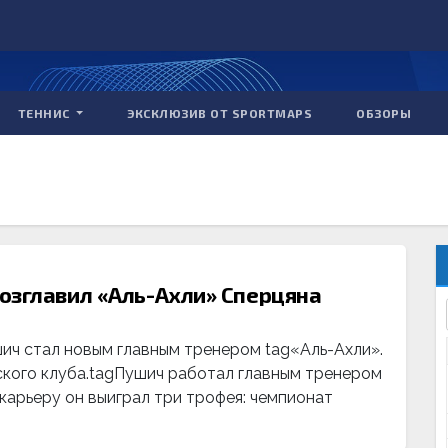
ТЕННИС
ЭКСКЛЮЗИВ ОТ SPORTMAPS
ОБЗОРЫ
озглавил «Аль-Ахли» Сперцяна
ч стал новым главным тренером tag«Аль-Ахли».
кого клуба.tagПушич работал главным тренером
карьеру он выиграл три трофея: чемпионат