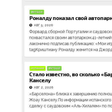
ФУТБОЛ
Роналду показал свой автопар
АВГ 5, 2026
Форвард сборной Португалии и саудовск
похвастался своим автопарком.41-летний
лаконично подписав публикацию: «Мои иг
tagКриштиану Роналду женится на Джорд
ИСПАНИЯ
ФУТБОЛ
Стало известно, во сколько «Б
Канселу
АВГ 2, 2026
«Барселона» близка к завершению полноц
Жоау Канселу.По информации испанского и
сделку с саудовским «Аль-Хилалем» по п