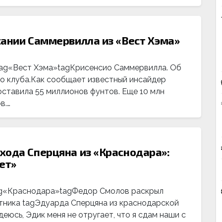
сании Саммервилла из «Вест Хэма»
tag«Вест Хэма»tagКрисенсио Саммервилла. Об
о клуба.Как сообщает известный инсайдер
ставила 55 миллионов фунтов. Еще 10 млн
в.…
хода Сперцяна из «Краснодара»:
ет»
ag«Краснодара»tagФедор Смолов раскрыл
тника tagЭдуарда Сперцяна из краснодарской
еюсь, Эдик меня не отругает, что я сдам наши с