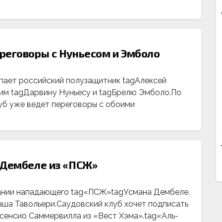
реговоры с Нуньесом и Эмболо
пает российский полузащитник tagАлексей
щим tagДарвину Нуньесу и tagБрелю Эмболо.По
луб уже ведет переговоры с обоими
 Дембеле из «ПСЖ»
сании нападающего tag«ПСЖ»tagУсмана Дембеле.
ша Тавольери.Саудовский клуб хочет подписать
исенсио Саммервилла из «Вест Хэма».tag«Аль-