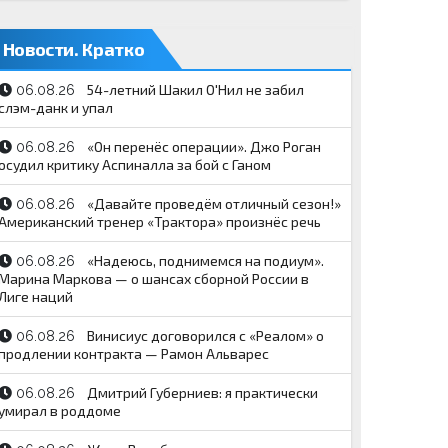
Новости. Кратко
54-летний Шакил О'Нил не забил
06.08.26
слэм-данк и упал
«Он перенёс операции». Джо Роган
06.08.26
осудил критику Аспиналла за бой с Ганом
«Давайте проведём отличный сезон!»
06.08.26
Американский тренер «Трактора» произнёс речь
«Надеюсь, поднимемся на подиум».
06.08.26
Марина Маркова — о шансах сборной России в
Лиге наций
Винисиус договорился с «Реалом» о
06.08.26
продлении контракта — Рамон Альварес
Дмитрий Губерниев: я практически
06.08.26
умирал в роддоме