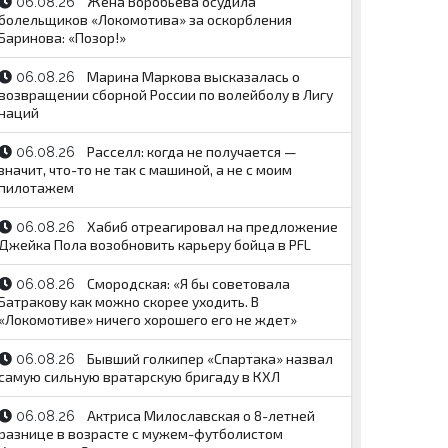
Жена Воробьева осудила
06.08.26
болельщиков «Локомотива» за оскорбления
Баринова: «Позор!»
Марина Маркова высказалась о
06.08.26
возвращении сборной России по волейболу в Лигу
наций
Расселл: когда не получается —
06.08.26
значит, что-то не так с машиной, а не с моим
пилотажем
Хабиб отреагировал на предложение
06.08.26
Джейка Пола возобновить карьеру бойца в PFL
Смородская: «Я бы советовала
06.08.26
Батракову как можно скорее уходить. В
«Локомотиве» ничего хорошего его не ждет»
Бывший голкипер «Спартака» назвал
06.08.26
самую сильную вратарскую бригаду в КХЛ
Актриса Милославская о 8-летней
06.08.26
разнице в возрасте с мужем-футболистом