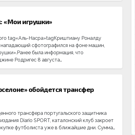
к: «Мои игрушки»
ого tag«Аль-Насра»tagКриштиану Роналду
 нападающий сфотографился на фоне машин,
рушки».Ранее была информация, что
жине Родригес 8 августа…
арселоне» обойдется трансфер
енного трансфера португальского защитника
здания Diario SPORT, каталонский клуб закроет
окупке футболиста уже в ближайшие дни. Сумма…