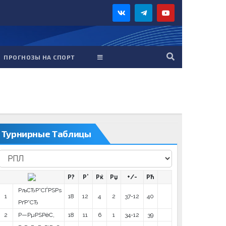
ПРОГНОЗЫ НА СПОРТ
Турнирные Таблицы
Р?
Р’
Рќ
Рџ
+/-
Рћ
РљСЂР°СЃРЅРѕ
1
18
12
4
2
37-12
40
РґР°СЂ
2
Р—РµРЅРёС‚
18
11
6
1
34-12
39