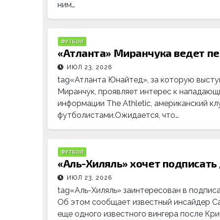
ним…
ФУТБОЛ
«Атланта» Миранчука ведет пе
ИЮЛ 23, 2026
tag«Атланта Юнайтед», за которую высту
Миранчук, проявляет интерес к нападаю
информации The Athletic, американский к
футболистами.Ожидается, что…
ФУТБОЛ
«Аль-Хиляль» хочет подписать
ИЮЛ 23, 2026
tag«Аль-Хиляль» заинтересован в подпи
Об этом сообщает известный инсайдер Са
еще одного известного вингера после Кр