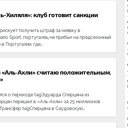
ль-Хиляля»: клуб готовит санкции
рискует получить штраф за неявку в
rio Sport, португалец не прибыл на предсезонный
 в Португалии, где…
в «Аль‑Ахли» считаю положительным.
»
лся о переходе tagЭдуарда Сперцяна из
ерцян перешел в «Аль-Ахли» за 25 миллионов
.«Трансфер tagСперцяна в Саудовскую…