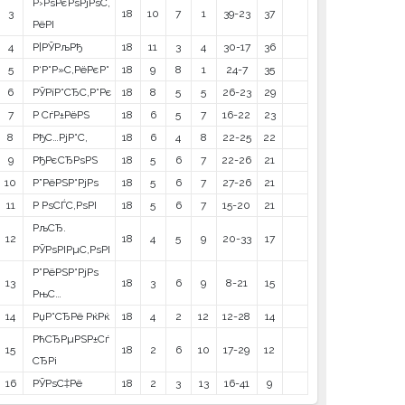
Р›РѕРєРѕРјРѕС‚
3
18
10
7
1
39-23
37
РёРІ
4
Р¦РЎРљРђ
18
11
3
4
30-17
36
5
Р‘Р°Р»С‚РёРєР°
18
9
8
1
24-7
35
6
РЎРїР°СЂС‚Р°Рє
18
8
5
5
26-23
29
7
Р СѓР±РёРЅ
18
6
5
7
16-22
23
8
РђС…РјР°С‚
18
6
4
8
22-25
22
9
РђРєСЂРѕРЅ
18
5
6
7
22-26
21
10
Р”РёРЅР°РјРѕ
18
5
6
7
27-26
21
11
Р РѕСЃС‚РѕРІ
18
5
6
7
15-20
21
РљСЂ.
12
18
4
5
9
20-33
17
РЎРѕРІРµС‚РѕРІ
Р”РёРЅР°РјРѕ
13
18
3
6
9
8-21
15
РњС…
14
РџР°СЂРё РќРќ
18
4
2
12
12-28
14
РћСЂРµРЅР±Сѓ
15
18
2
6
10
17-29
12
СЂРі
16
РЎРѕС‡Рё
18
2
3
13
16-41
9