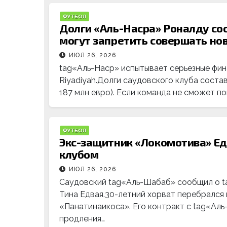
ФУТБОЛ
Долги «Аль-Насра» Роналду сос
могут запретить совершать н
ИЮЛ 26, 2026
tag«Аль-Наср» испытывает серьезные фин
Riyadiyah.Долги саудовского клуба соста
187 млн евро). Если команда не сможет п
ФУТБОЛ
Экс-защитник «Локомотива» Ед
клубом
ИЮЛ 26, 2026
Саудовский tag«Аль-Шабаб» сообщил о 
Тина Едвая.30-летний хорват перебрался в
«Панатинаикоса». Его контракт с tag«Аль
продления…