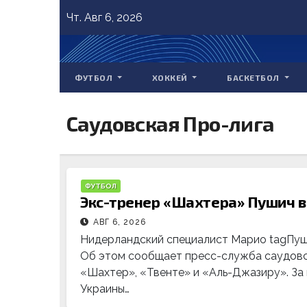
Skip
Чт. Авг 6, 2026
to
content
ФУТБОЛ
ХОККЕЙ
БАСКЕТБОЛ
Саудовская Про-лига
ФУТБОЛ
Экс-тренер «Шахтера» Пушич в
АВГ 6, 2026
Нидерландский специалист Марио tagПуши
Об этом сообщает пресс-служба саудовс
«Шахтер», «Твенте» и «Аль-Джазиру». За 
Украины…