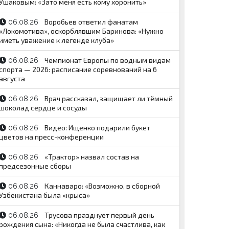
Ушаковым: «Зато меня есть кому хоронить»
Воробьев ответил фанатам
06.08.26
«Локомотива», оскорблявшим Баринова: «Нужно
иметь уважение к легенде клуба»
Чемпионат Европы по водным видам
06.08.26
спорта — 2026: расписание соревнований на 6
августа
Врач рассказал, защищает ли тёмный
06.08.26
шоколад сердце и сосуды
Видео: Ищенко подарили букет
06.08.26
цветов на пресс-конференции
«Трактор» назвал состав на
06.08.26
предсезонные сборы
Каннаваро: «Возможно, в сборной
06.08.26
Узбекистана была «крыса»
Трусова празднует первый день
06.08.26
рождения сына: «Никогда не была счастлива, как