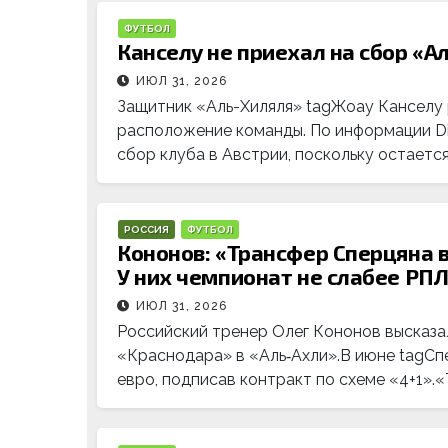
ФУТБОЛ
Канселу не приехал на сбор «А
ИЮЛ 31, 2026
Защитник «Аль-Хиляля» tagЖоау Канселу 
расположение команды. По информации Dia
сбор клуба в Австрии, поскольку остается
РОССИЯ
ФУТБОЛ
Кононов: «Трансфер Сперцяна 
У них чемпионат не слабее РПЛ
ИЮЛ 31, 2026
Российский тренер Олег Кононов высказа
«Краснодара» в «Аль‑Ахли».В июне tagСп
евро, подписав контракт по схеме «4+1»