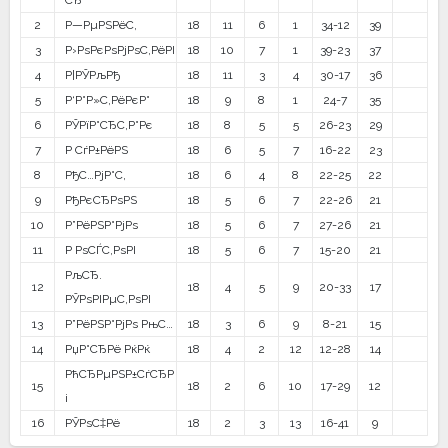
СЂ
2
Р—РµРЅРёС‚
18
11
6
1
34-12
39
3
Р›РѕРєРѕРјРѕС‚РёРІ
18
10
7
1
39-23
37
4
Р¦РЎРљРђ
18
11
3
4
30-17
36
5
Р‘Р°Р»С‚РёРєР°
18
9
8
1
24-7
35
6
РЎРїР°СЂС‚Р°Рє
18
8
5
5
26-23
29
7
Р СѓР±РёРЅ
18
6
5
7
16-22
23
8
РђС…РјР°С‚
18
6
4
8
22-25
22
9
РђРєСЂРѕРЅ
18
5
6
7
22-26
21
10
Р”РёРЅР°РјРѕ
18
5
6
7
27-26
21
11
Р РѕСЃС‚РѕРІ
18
5
6
7
15-20
21
РљСЂ.
12
18
4
5
9
20-33
17
РЎРѕРІРµС‚РѕРІ
13
Р”РёРЅР°РјРѕ РњС…
18
3
6
9
8-21
15
14
РџР°СЂРё РќРќ
18
4
2
12
12-28
14
РћСЂРµРЅР±СѓСЂР
15
18
2
6
10
17-29
12
і
16
РЎРѕС‡Рё
18
2
3
13
16-41
9