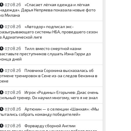
«Спасает лёгкая одежда и лёгкая
07.08.26
надежда». Дарья Непряева показала новые фото
из Милана
«Автодор» подписал экс-
07.08.26
разыгрывающего системы НБА, проведшего сезон
в Адриатической лиге
Тилл: вместо смертной казни
07.08.26
заставьте преступников слушать Иэна Гэрри до
конца дней
Пловчиха Сорокина высказалась об
07.08.26
отмене тренировок в Сене из-за следов бензина в
реке
Игрок «Родины» Егорычев: Диас очень
07.08.26
сильный тренер. Он научил многому, чего я не знал
Артюхин — о селекции «Шанхая»: «Мы
07.08.26
пытались собрать команду победителей»
Форварду сборной Англии
07.08.26
предъявили обвинение в нанесении побоев после