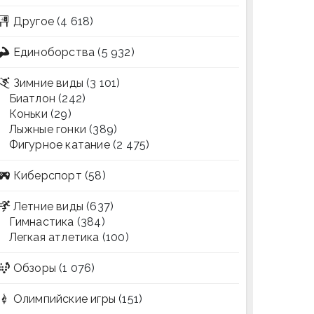
Другое
(4 618)
Единоборства
(5 932)
Зимние виды
(3 101)
Биатлон
(242)
Коньки
(29)
Лыжные гонки
(389)
Фигурное катание
(2 475)
Киберспорт
(58)
Летние виды
(637)
Гимнастика
(384)
Легкая атлетика
(100)
Обзоры
(1 076)
Олимпийские игры
(151)