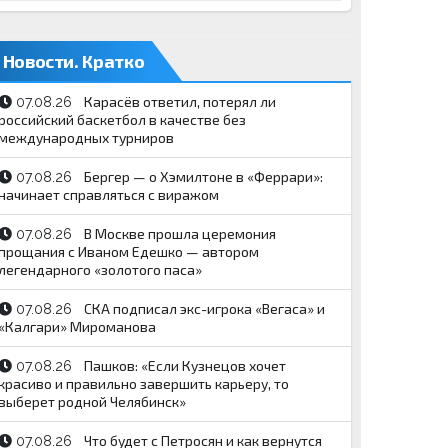
Новости. Кратко
Карасёв ответил, потерял ли
07.08.26
российский баскетбол в качестве без
международных турниров
Бергер — о Хэмилтоне в «Феррари»:
07.08.26
начинает справляться с виражом
В Москве прошла церемония
07.08.26
прощания с Иваном Едешко — автором
легендарного «золотого паса»
СКА подписал экс-игрока «Вегаса» и
07.08.26
«Калгари» Мироманова
Пашков: «Если Кузнецов хочет
07.08.26
красиво и правильно завершить карьеру, то
выберет родной Челябинск»
Что будет с Петросян и как вернутся
07.08.26