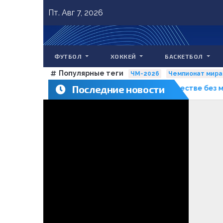
Skip
Пт. Авг 7, 2026
to
content
ФУТБОЛ
ХОККЕЙ
БАСКЕТБОЛ
Популярные теги
ЧМ-2026
Чемпионат мира
Последние новости
 потерял ли российский баскетбол в качестве без междун