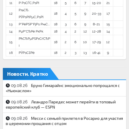
11
Р РѕСЃС‚РѕРІ
18
5
6
7
15-20
21
РљСЂ.
12
18
4
5
9
20-33
17
РЎРѕРІРµС‚РѕРІ
13
Р”РёРЅР°РјРѕ РњС…
18
3
6
9
8-21
15
14
РџР°СЂРё РќРќ
18
4
2
12
12-28
14
РћСЂРµРЅР±СѓСЂР
15
18
2
6
10
17-29
12
і
16
РЎРѕС‡Рё
18
2
3
13
16-41
9
Новости. Кратко
Бруно Гимарайнс эмоционально попрощался с
09.08.26
«Ньюкаслом»
Леандро Паредес может перейти в топовый
09.08.26
европейский клуб — ESPN
Месси с семьей прилетел в Росарио для участия
09.08.26
в церемонии прощания с отцом