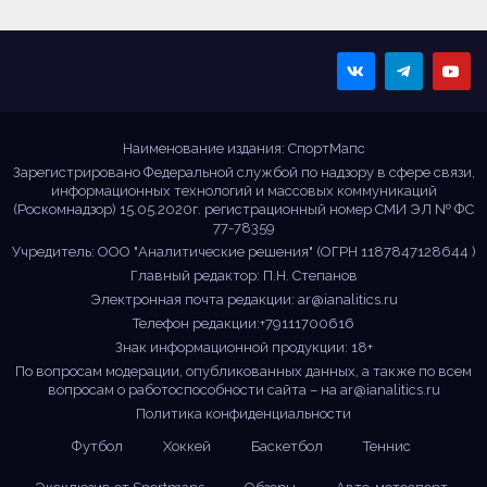
Sportmaps
Главные спортивные
новости!
Наименование издания: СпортМапс
Зарегистрировано Федеральной службой по надзору в сфере связи,
информационных технологий и массовых коммуникаций
(Роскомнадзор) 15.05.2020г. регистрационный номер СМИ ЭЛ № ФС
77-78359
Учредитель: ООО "Аналитические решения" (ОГРН 1187847128644 )
Главный редактор: П.Н. Степанов
Электронная почта редакции:
ar@ianalitics.ru
Телефон редакции:+79111700616
Знак информационной продукции: 18+
По вопросам модерации, опубликованных данных, а также по всем
вопросам о работоспособности сайта – на
ar@ianalitics.ru
Политика конфиденциальности
Футбол
Хоккей
Баскетбол
Теннис