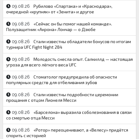
Рубилово «Спартака» и «Краснодара»,
09.08.26
очередной «крупняк» от «Зенита» и другое
«Сейчас он бы помог нашей команде».
09.08.26
Полузащитник «Акрона» Лончар — о Дзюбе
Стали известны обладатели бонусов по итогам
09.08.26
турнира UFC Fight Night 284
Молодость снесла опыт. Салкиллд — настоящая
09.08.26
угроза для всего лёгкого веса UFC
Стоматолог предупредила об опасности
09.08.26
популярных средств для отбеливания зубов
Стали известны подробности церемонии
09.08.26
прощания с отцом Лионеля Месси
«Барселона» выразила соболезнования в связи
09.08.26
со смертью отца Месси
«Ротор» переоценивают, а «Велесу» придётся
09.08.26
спорить с историей