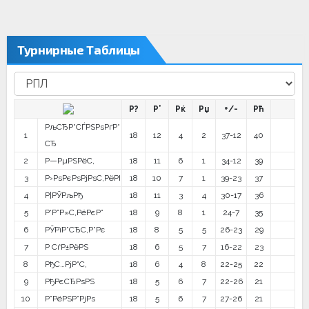
Турнирные Таблицы
Р?
Р’
Рќ
Рџ
+/-
Рћ
РљСЂР°СЃРЅРѕРґР°
1
18
12
4
2
37-12
40
СЂ
2
Р—РµРЅРёС‚
18
11
6
1
34-12
39
3
Р›РѕРєРѕРјРѕС‚РёРІ
18
10
7
1
39-23
37
4
Р¦РЎРљРђ
18
11
3
4
30-17
36
5
Р‘Р°Р»С‚РёРєР°
18
9
8
1
24-7
35
6
РЎРїР°СЂС‚Р°Рє
18
8
5
5
26-23
29
7
Р СѓР±РёРЅ
18
6
5
7
16-22
23
8
РђС…РјР°С‚
18
6
4
8
22-25
22
9
РђРєСЂРѕРЅ
18
5
6
7
22-26
21
10
Р”РёРЅР°РјРѕ
18
5
6
7
27-26
21