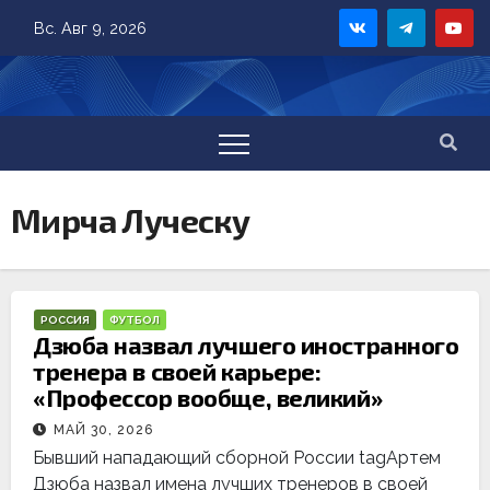
Skip
Вс. Авг 9, 2026
to
content
Мирча Луческу
РОССИЯ
ФУТБОЛ
Дзюба назвал лучшего иностранного
тренера в своей карьере:
«Профессор вообще, великий»
МАЙ 30, 2026
Бывший нападающий сборной России tagАртем
Дзюба назвал имена лучших тренеров в своей