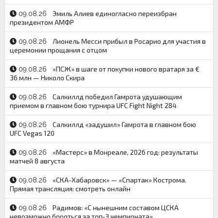
Эмиль Алиев единогласно переизбран
09.08.26
президентом АМФР
Лионель Месси прибыл в Росарио для участия в
09.08.26
церемонии прощания с отцом
«ПСЖ» в шаге от покупки нового вратаря за €
09.08.26
36 млн — Николо Скира
Салкиллд победил Гамрота удушающим
09.08.26
приемом в главном бою турнира UFC Fight Night 284
Салкиллд «задушил» Гамрота в главном бою
09.08.26
UFC Vegas 120
«Мастерс» в Монреале, 2026 год: результаты
09.08.26
матчей 8 августа
«СКА-Хабаровск» — «Спартак» Кострома.
09.08.26
Прямая трансляция: смотреть онлайн
Радимов: «С нынешним составом ЦСКА
09.08.26
невозможно бороться за топ‑3 чемпионата»