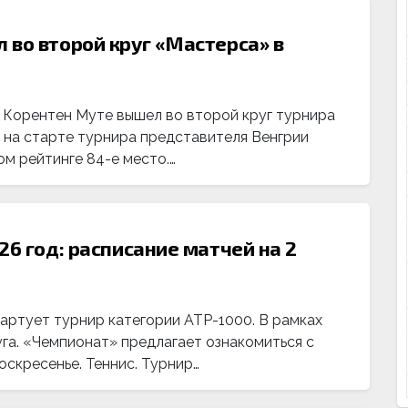
 во второй круг «Мастерса» в
т Корентен Муте вышел во второй круг турнира
 на старте турнира представителя Венгрии
м рейтинге 84-е место.…
26 год: расписание матчей на 2
стартует турнир категории АТР-1000. В рамках
уга. «Чемпионат» предлагает ознакомиться с
оскресенье. Теннис. Турнир…