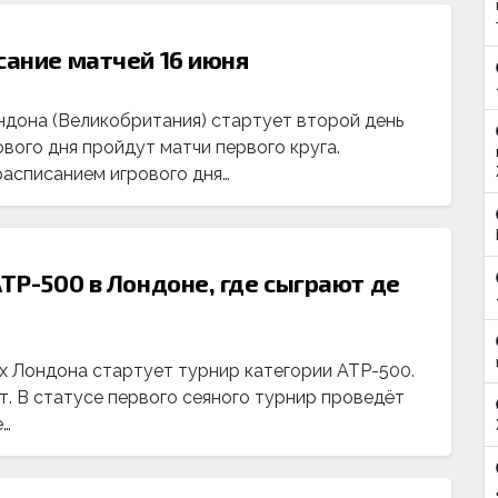
сание матчей 16 июня
ондона (Великобритания) стартует второй день
вого дня пройдут матчи первого круга.
расписанием игрового дня…
АТР-500 в Лондоне, где сыграют де
тах Лондона стартует турнир категории АТР-500.
т. В статусе первого сеяного турнир проведёт
е…