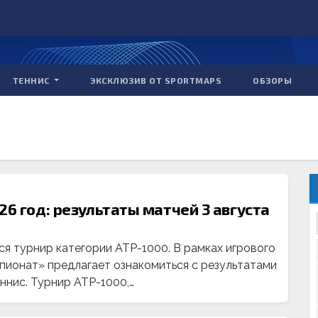
ТЕННИС
ЭКСКЛЮЗИВ ОТ SPORTMAPS
ОБЗОРЫ
26 год: результаты матчей 3 августа
ся турнир категории ATP-1000. В рамках игрового
мпионат» предлагает ознакомиться с результатами
ннис. Турнир ATP-1000,…