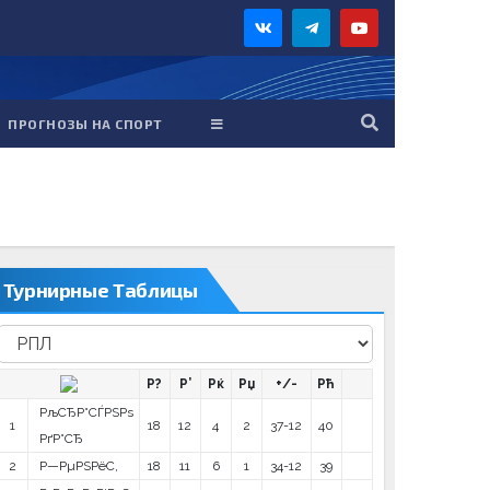
ПРОГНОЗЫ НА СПОРТ
Турнирные Таблицы
Р?
Р’
Рќ
Рџ
+/-
Рћ
РљСЂР°СЃРЅРѕ
1
18
12
4
2
37-12
40
РґР°СЂ
2
Р—РµРЅРёС‚
18
11
6
1
34-12
39