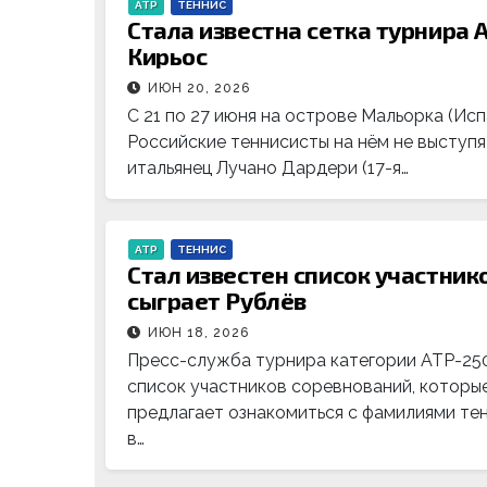
ATP
ТЕННИС
Стала известна сетка турнира 
Кирьос
ИЮН 20, 2026
С 21 по 27 июня на острове Мальорка (Ис
Российские теннисисты на нём не выступя
итальянец Лучано Дардери (17-я…
ATP
ТЕННИС
Стал известен список участнико
сыграет Рублёв
ИЮН 18, 2026
Пресс-служба турнира категории АТР-25
список участников соревнований, которые
предлагает ознакомиться с фамилиями те
в…