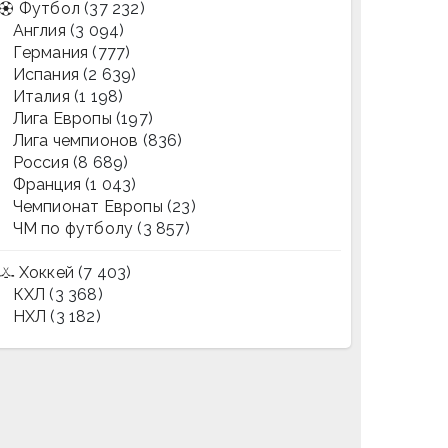
Футбол
(37 232)
Англия
(3 094)
Германия
(777)
Испания
(2 639)
Италия
(1 198)
Лига Европы
(197)
Лига чемпионов
(836)
Россия
(8 689)
Франция
(1 043)
Чемпионат Европы
(23)
ЧМ по футболу
(3 857)
Хоккей
(7 403)
КХЛ
(3 368)
НХЛ
(3 182)