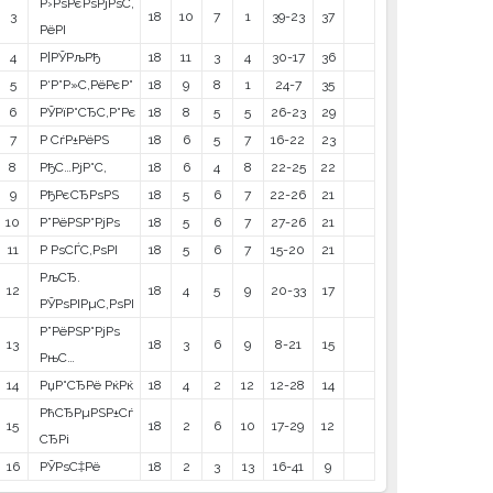
Р›РѕРєРѕРјРѕС‚
3
18
10
7
1
39-23
37
РёРІ
4
Р¦РЎРљРђ
18
11
3
4
30-17
36
5
Р‘Р°Р»С‚РёРєР°
18
9
8
1
24-7
35
6
РЎРїР°СЂС‚Р°Рє
18
8
5
5
26-23
29
7
Р СѓР±РёРЅ
18
6
5
7
16-22
23
8
РђС…РјР°С‚
18
6
4
8
22-25
22
9
РђРєСЂРѕРЅ
18
5
6
7
22-26
21
10
Р”РёРЅР°РјРѕ
18
5
6
7
27-26
21
11
Р РѕСЃС‚РѕРІ
18
5
6
7
15-20
21
РљСЂ.
12
18
4
5
9
20-33
17
РЎРѕРІРµС‚РѕРІ
Р”РёРЅР°РјРѕ
13
18
3
6
9
8-21
15
РњС…
14
РџР°СЂРё РќРќ
18
4
2
12
12-28
14
РћСЂРµРЅР±Сѓ
15
18
2
6
10
17-29
12
СЂРі
16
РЎРѕС‡Рё
18
2
3
13
16-41
9