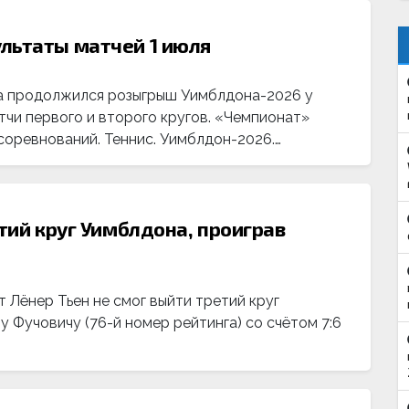
льтаты матчей 1 июля
она продолжился розыгрыш Уимблдона-2026 у
тчи первого и второго кругов. «Чемпионат»
соревнований. Теннис. Уимблдон-2026.…
етий круг Уимблдона, проиграв
 Лёнер Тьен не смог выйти третий круг
 Фучовичу (76-й номер рейтинга) со счётом 7:6