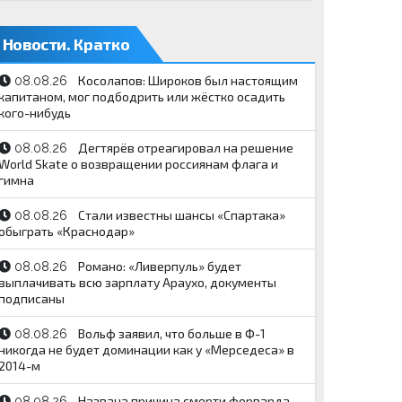
Новости. Кратко
Косолапов: Широков был настоящим
08.08.26
капитаном, мог подбодрить или жёстко осадить
кого-нибудь
Дегтярёв отреагировал на решение
08.08.26
World Skate о возвращении россиянам флага и
гимна
Стали известны шансы «Спартака»
08.08.26
обыграть «Краснодар»
Романо: «Ливерпуль» будет
08.08.26
выплачивать всю зарплату Араухо, документы
подписаны
Вольф заявил, что больше в Ф-1
08.08.26
никогда не будет доминации как у «Мерседеса» в
2014-м
Названа причина смерти форварда
08.08.26