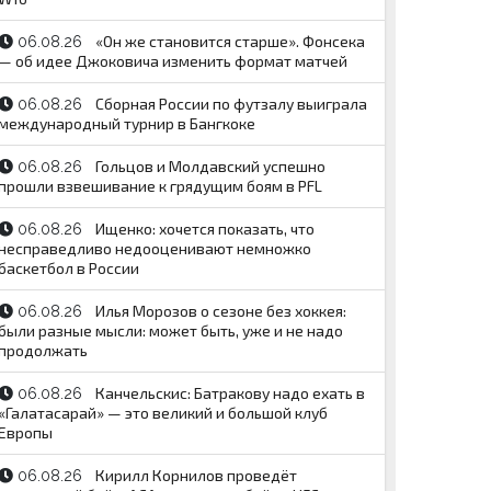
«Он же становится старше». Фонсека
06.08.26
— об идее Джоковича изменить формат матчей
Сборная России по футзалу выиграла
06.08.26
международный турнир в Бангкоке
Гольцов и Молдавский успешно
06.08.26
прошли взвешивание к грядущим боям в PFL
Ищенко: хочется показать, что
06.08.26
несправедливо недооценивают немножко
баскетбол в России
Илья Морозов о сезоне без хоккея:
06.08.26
были разные мысли: может быть, уже и не надо
продолжать
Канчельскис: Батракову надо ехать в
06.08.26
«Галатасарай» — это великий и большой клуб
Европы
Кирилл Корнилов проведёт
06.08.26