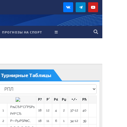
ПРОГНОЗЫ НА СПОРТ
Турнирные Таблицы
Р?
Р’
Рќ
Рџ
+/-
Рћ
РљСЂР°СЃРЅРѕ
1
18
12
4
2
37-12
40
РґР°СЂ
2
Р—РµРЅРёС‚
18
11
6
1
34-12
39