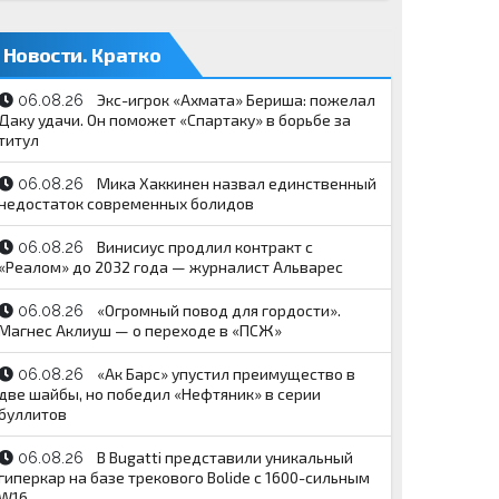
Новости. Кратко
Экс-игрок «Ахмата» Бериша: пожелал
06.08.26
Даку удачи. Он поможет «Спартаку» в борьбе за
титул
Мика Хаккинен назвал единственный
06.08.26
недостаток современных болидов
Винисиус продлил контракт с
06.08.26
«Реалом» до 2032 года — журналист Альварес
«Огромный повод для гордости».
06.08.26
Магнес Аклиуш — о переходе в «ПСЖ»
«Ак Барс» упустил преимущество в
06.08.26
две шайбы, но победил «Нефтяник» в серии
буллитов
В Bugatti представили уникальный
06.08.26
гиперкар на базе трекового Bolide с 1600-сильным
W16