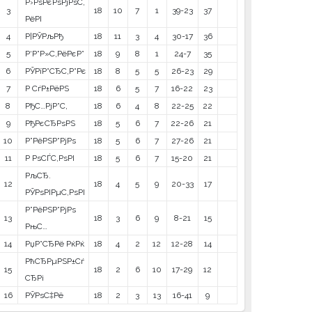
Р›РѕРєРѕРјРѕС‚
3
18
10
7
1
39-23
37
РёРІ
4
Р¦РЎРљРђ
18
11
3
4
30-17
36
5
Р‘Р°Р»С‚РёРєР°
18
9
8
1
24-7
35
6
РЎРїР°СЂС‚Р°Рє
18
8
5
5
26-23
29
7
Р СѓР±РёРЅ
18
6
5
7
16-22
23
8
РђС…РјР°С‚
18
6
4
8
22-25
22
9
РђРєСЂРѕРЅ
18
5
6
7
22-26
21
10
Р”РёРЅР°РјРѕ
18
5
6
7
27-26
21
11
Р РѕСЃС‚РѕРІ
18
5
6
7
15-20
21
РљСЂ.
12
18
4
5
9
20-33
17
РЎРѕРІРµС‚РѕРІ
Р”РёРЅР°РјРѕ
13
18
3
6
9
8-21
15
РњС…
14
РџР°СЂРё РќРќ
18
4
2
12
12-28
14
РћСЂРµРЅР±Сѓ
15
18
2
6
10
17-29
12
СЂРі
16
РЎРѕС‡Рё
18
2
3
13
16-41
9