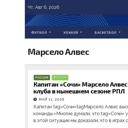
Skip
Чт. Авг 6, 2026
to
content
ФУТБОЛ
ХОККЕЙ
БАСКЕТБОЛ
Марсело Алвес
РОССИЯ
ФУТБОЛ
Капитан «Сочи» Марсело Алвес
клуба в нынешнем сезоне РПЛ
МАЙ 11, 2026
Капитан tag«Сочи»tagМарсело Алвес выс
команды.«Многие думали, что tag«Сочи» у
в этой ситуации мы доказали, что в играх 