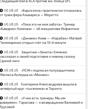
следующий бой в АСА против экс-бойца UFC
«Барселона» практически отказалась
06.08.26
от трансфера Альвареса — Моретто
«Пока это не моя забота». Тренер
06.08.26
«Баварии» Компани — об инициативе Инфантино
«Динамо» Киев — «Карабах»: Матвей
06.08.26
Пономаренко открыл счёт на 10-й минуте
Защитник «Зенита» Емченко
06.08.26
рассказал о своей подготовке к новому сезону
Единой лиги
«ПСЖ» подписал полузащитника
06.08.26
Магнеса Аклиуша из «Монако»
Екатерина Александрова вышла в
06.08.26
четвёртый круг «тысячника» в Торонто
«У них есть тренеры. Мы им
06.08.26
доверяем». Тарасова — о возвращении Валиевой и
Трусовой