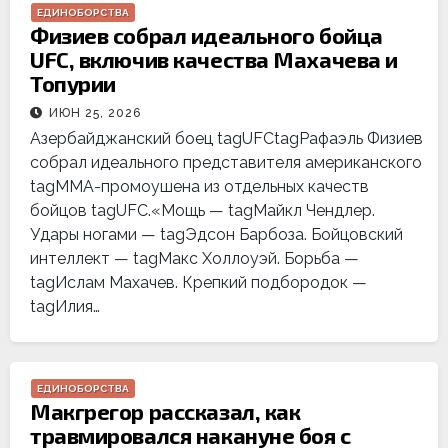
ЕДИНОБОРСТВА
Физиев собрал идеального бойца
UFC, включив качества Махачева и
Топурии
ИЮН 25, 2026
Азербайджанский боец tagUFCtagРафаэль Физиев
собрал идеального представителя американского
tagММА-промоушена из отдельных качеств
бойцов tagUFC.«Мощь — tagМайкл Чендлер.
Удары ногами — tagЭдсон Барбоза. Бойцовский
интеллект — tagМакс Холлоуэй. Борьба —
tagИслам Махачев. Крепкий подбородок —
tagИлия…
ЕДИНОБОРСТВА
Макгрегор рассказал, как
травмировался накануне боя с