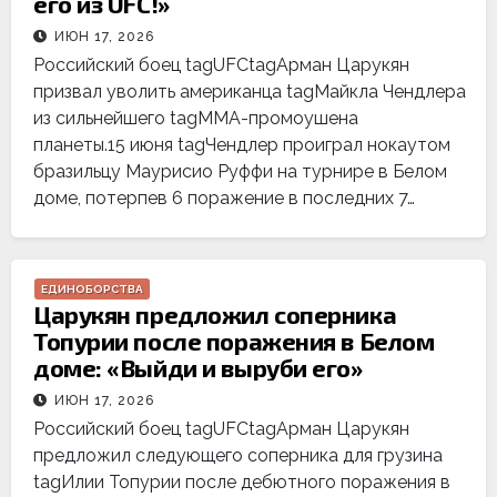
его из UFC!»
ИЮН 17, 2026
Российский боец tagUFCtagАрман Царукян
призвал уволить американца tagМайкла Чендлера
из сильнейшего tagММА-промоушена
планеты.15 июня tagЧендлер проиграл нокаутом
бразильцу Маурисио Руффи на турнире в Белом
доме, потерпев 6 поражение в последних 7…
ЕДИНОБОРСТВА
Царукян предложил соперника
Топурии после поражения в Белом
доме: «Выйди и выруби его»
ИЮН 17, 2026
Российский боец tagUFCtagАрман Царукян
предложил следующего соперника для грузина
tagИлии Топурии после дебютного поражения в