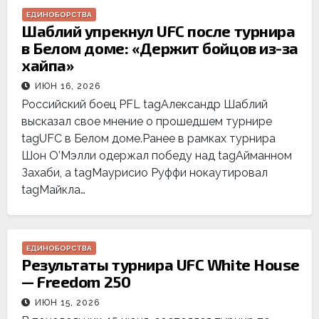
ЕДИНОБОРСТВА
Шаблий упрекнул UFC после турнира
в Белом доме: «Держит бойцов из-за
хайпа»
ИЮН 16, 2026
Российский боец PFL tagАлександр Шаблий
высказал свое мнение о прошедшем турнире
tagUFC в Белом доме.Ранее в рамках турнира
Шон О’Мэлли одержал победу над tagАйманном
Захаби, а tagМаурисио Руффи нокаутировал
tagМайкла…
ЕДИНОБОРСТВА
Результаты турнира UFC White House
— Freedom 250
ИЮН 15, 2026