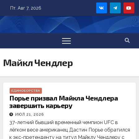
Skip
Пт. Авг 7, 2026
to
content
Майкл Чендлер
ЕДИНОБОРСТВА
Порье призвал Майкла Чендлера
завершить карьеру
ИЮЛ 21, 2026
37-летний бывший временный чемпион UFC в
лёгком весе американец Дастин Порье обратился
к экс-претенденту на титул Майклу Чендлеру с