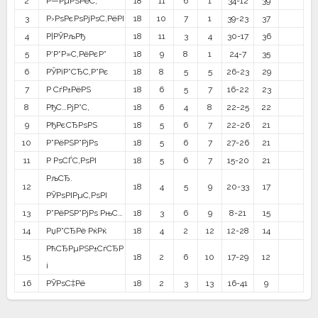
2
Р—РµРЅРёС‚
18
11
6
1
34-12
39
3
Р›РѕРєРѕРјРѕС‚РёРІ
18
10
7
1
39-23
37
4
Р¦РЎРљРђ
18
11
3
4
30-17
36
5
Р‘Р°Р»С‚РёРєР°
18
9
8
1
24-7
35
6
РЎРїР°СЂС‚Р°Рє
18
8
5
5
26-23
29
7
Р СѓР±РёРЅ
18
6
5
7
16-22
23
8
РђС…РјР°С‚
18
6
4
8
22-25
22
9
РђРєСЂРѕРЅ
18
5
6
7
22-26
21
10
Р”РёРЅР°РјРѕ
18
5
6
7
27-26
21
11
Р РѕСЃС‚РѕРІ
18
5
6
7
15-20
21
РљСЂ.
12
18
4
5
9
20-33
17
РЎРѕРІРµС‚РѕРІ
13
Р”РёРЅР°РјРѕ РњС…
18
3
6
9
8-21
15
14
РџР°СЂРё РќРќ
18
4
2
12
12-28
14
РћСЂРµРЅР±СѓСЂР
15
18
2
6
10
17-29
12
і
16
РЎРѕС‡Рё
18
2
3
13
16-41
9