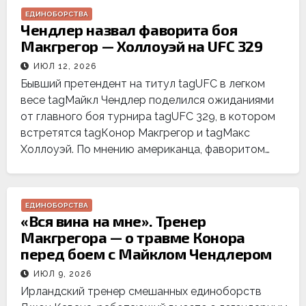
ЕДИНОБОРСТВА
Чендлер назвал фаворита боя
Макгрегор — Холлоуэй на UFC 329
ИЮЛ 12, 2026
Бывший претендент на титул tagUFC в легком
весе tagМайкл Чендлер поделился ожиданиями
от главного боя турнира tagUFC 329, в котором
встретятся tagКонор Макгрегор и tagМакс
Холлоуэй. По мнению американца, фаворитом…
ЕДИНОБОРСТВА
«Вся вина на мне». Тренер
Макгрегора — о травме Конора
перед боем с Майклом Чендлером
ИЮЛ 9, 2026
Ирландский тренер смешанных единоборств