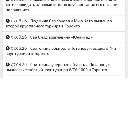
хотел покидать «Локомотив», но клуб поставил его в такое
положение»
Людмила Самсонова и Мию Като вышли во
07.08.26
второй круг парного турнира в Торонто
Ева Олид возглавила «Юнайтед»
07.08.26
Свитолина обыграла Потапову и вышла в 4-й
07.08.26
круг турнира в Торонто
Свитолина уверенно обыграла Потапову и
07.08.26
вышла в четвёртый круг турнира WTA-1000 в Торонто
«Моуринью в шоке». Стали известны все
07.08.26
подробности сорвавшегося трансфера Родри в «Реал»
Раскрыта ещё одна схема выплат Каваю
07.08.26
Леонарду в обход потолка зарплат «Клипперс»
Тренера «Уфы» Тетрадзе дисквалифицировали
07.08.26
на месяц за оскорбительное поведение