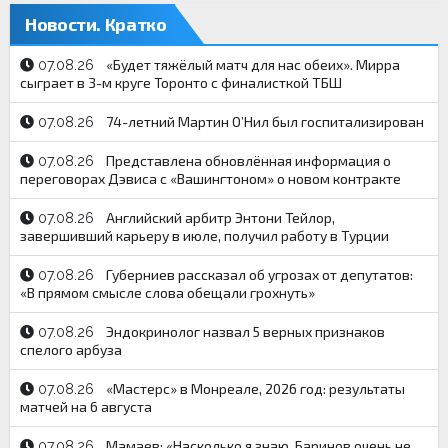
Новости. Кратко
«Будет тяжёлый матч для нас обеих». Мирра
07.08.26
сыграет в 3-м круге Торонто с финалисткой ТБШ
74-летний Мартин О’Нил был госпитализирован
07.08.26
Представлена обновлённая информация о
07.08.26
переговорах Дэвиса с «Вашингтоном» о новом контракте
Английский арбитр Энтони Тейлор,
07.08.26
завершивший карьеру в июле, получил работу в Турции
Губерниев рассказал об угрозах от депутатов:
07.08.26
«В прямом смысле слова обещали грохнуть»
Эндокринолог назвал 5 верных признаков
07.08.26
спелого арбуза
«Мастерс» в Монреале, 2026 год: результаты
07.08.26
матчей на 6 августа
Мамаев: «Насколько я знаю, Баринов очень не
07.08.26