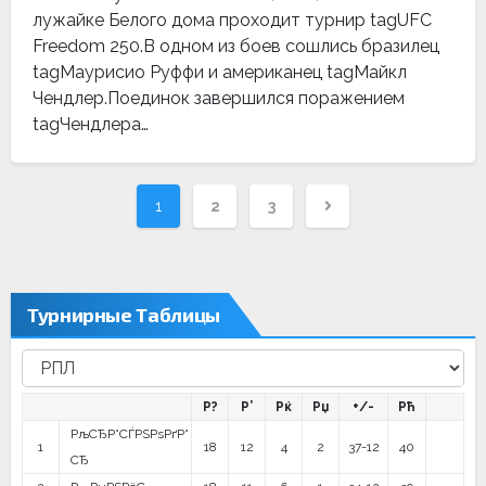
лужайке Белого дома проходит турнир tagUFC
Freedom 250.В одном из боев сошлись бразилец
tagМаурисио Руффи и американец tagМайкл
Чендлер.Поединок завершился поражением
tagЧендлера…
Навигация
1
2
3
по
записям
Турнирные Таблицы
Р?
Р’
Рќ
Рџ
+/-
Рћ
РљСЂР°СЃРЅРѕРґР°
1
18
12
4
2
37-12
40
СЂ