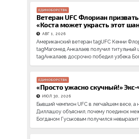
ЕДИНОБОРСТВА
Ветеран UFC Флориан призвать 
«Коста может украсть этот ша
АВГ 1, 2026
Американский ветеран tagUFC Кенни Флор
tagМагомед Анкалаев получил титульный 
tagАнкалаев досрочно победил узбека Бог
ЕДИНОБОРСТВА
«Просто ужасно скучный!» Экс
ИЮЛ 30, 2026
Бывший чемпион UFC в легчайшем весе, а 
Диллашоу объяснил, почему поединок ме
Богданом Гуськовым получился невыразит