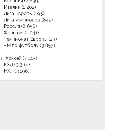
Испания
(2 639)
Италия
(1 202)
Лига Европы
(195)
Лига чемпионов
(842)
Россия
(8 656)
Франция
(1 041)
Чемпионат Европы
(23)
ЧМ по футболу
(3 857)
Хоккей
(7 413)
КХЛ
(3 364)
НХЛ
(3 196)