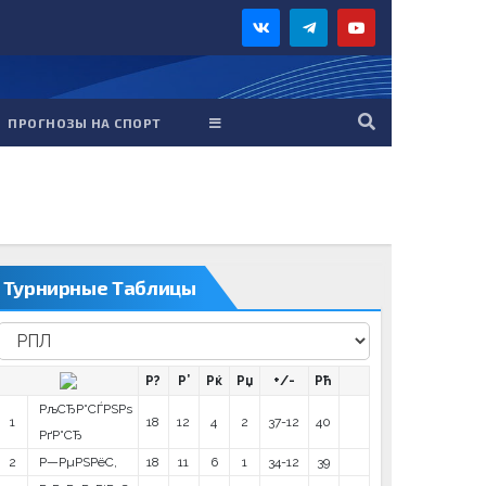
ПРОГНОЗЫ НА СПОРТ
Турнирные Таблицы
Р?
Р’
Рќ
Рџ
+/-
Рћ
РљСЂР°СЃРЅРѕ
1
18
12
4
2
37-12
40
РґР°СЂ
2
Р—РµРЅРёС‚
18
11
6
1
34-12
39