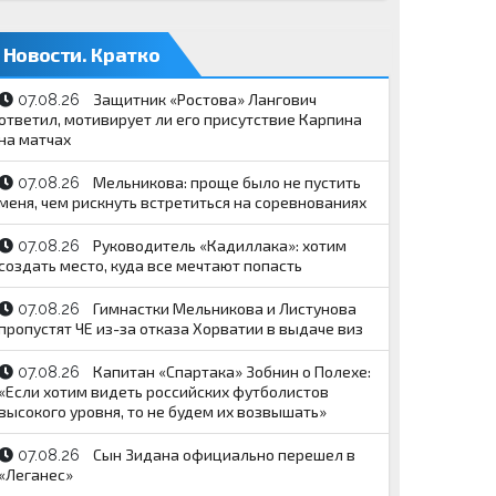
Новости. Кратко
Защитник «Ростова» Лангович
07.08.26
ответил, мотивирует ли его присутствие Карпина
на матчах
Мельникова: проще было не пустить
07.08.26
меня, чем рискнуть встретиться на соревнованиях
Руководитель «Кадиллака»: хотим
07.08.26
создать место, куда все мечтают попасть
Гимнастки Мельникова и Листунова
07.08.26
пропустят ЧЕ из-за отказа Хорватии в выдаче виз
Капитан «Спартака» Зобнин о Полехе:
07.08.26
«Если хотим видеть российских футболистов
высокого уровня, то не будем их возвышать»
Сын Зидана официально перешел в
07.08.26
«Леганес»