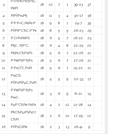
Р›РѕРєРѕРјРѕС‚
3
18
10
7
1
39-23
37
РёРІ
4
Р¦РЎРљРђ
18
11
3
4
30-17
36
5
Р‘Р°Р»С‚РёРєР°
18
9
8
1
24-7
35
6
РЎРїР°СЂС‚Р°Рє
18
8
5
5
26-23
29
7
Р СѓР±РёРЅ
18
6
5
7
16-22
23
8
РђС…РјР°С‚
18
6
4
8
22-25
22
9
РђРєСЂРѕРЅ
18
5
6
7
22-26
21
10
Р”РёРЅР°РјРѕ
18
5
6
7
27-26
21
11
Р РѕСЃС‚РѕРІ
18
5
6
7
15-20
21
РљСЂ.
12
18
4
5
9
20-33
17
РЎРѕРІРµС‚РѕРІ
Р”РёРЅР°РјРѕ
13
18
3
6
9
8-21
15
РњС…
14
РџР°СЂРё РќРќ
18
4
2
12
12-28
14
РћСЂРµРЅР±Сѓ
15
18
2
6
10
17-29
12
СЂРі
16
РЎРѕС‡Рё
18
2
3
13
16-41
9