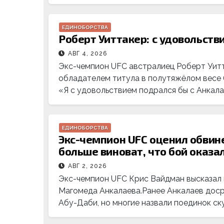
ЕДИНОБОРСТВА
Роберт Уиттакер: с удовольст
АВГ 4, 2026
Экс-чемпион UFC австралиец Роберт Уитт
обладателем титула в полутяжёлом весе 
«Я с удовольствием подрался бы с Анкала
ЕДИНОБОРСТВА
Экс-чемпион UFC оценил обвине
больше виноват, что бой оказа
АВГ 2, 2026
Экс-чемпион UFC Крис Вайдман высказал 
Магомеда Анкалаева.Ранее Анкалаев досро
Абу-Даби, но многие назвали поединок ск