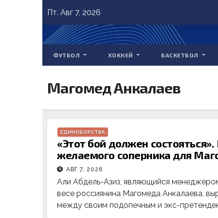
Skip
Пт. Авг 7, 2026
to
content
ФУТБОЛ
ХОККЕЙ
БАСКЕТБОЛ
Магомед Анкалаев
ЕДИНОБОРСТВА
«Этот бой должен состояться»
желаемого соперника для Ма
АВГ 7, 2026
Али Абдель-Азиз, являющийся менеджеро
весе россиянина Магомеда Анкалаева, выр
между своим подопечным и экс-претенден