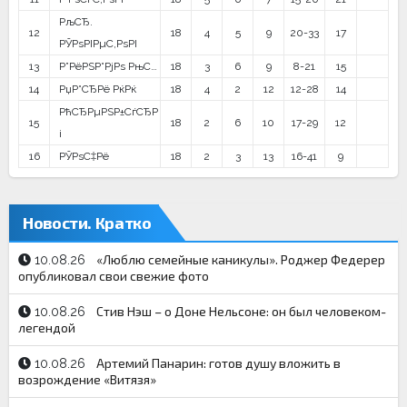
РљСЂ.
12
18
4
5
9
20-33
17
РЎРѕРІРµС‚РѕРІ
13
Р”РёРЅР°РјРѕ РњС…
18
3
6
9
8-21
15
14
РџР°СЂРё РќРќ
18
4
2
12
12-28
14
РћСЂРµРЅР±СѓСЂР
15
18
2
6
10
17-29
12
і
16
РЎРѕС‡Рё
18
2
3
13
16-41
9
Новости. Кратко
«Люблю семейные каникулы». Роджер Федерер
10.08.26
опубликовал свои свежие фото
Стив Нэш – о Доне Нельсоне: он был человеком-
10.08.26
легендой
Артемий Панарин: готов душу вложить в
10.08.26
возрождение «Витязя»