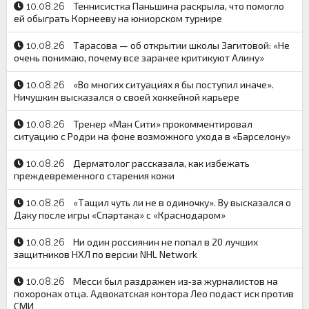
Теннисистка Паньшина раскрыла, что помогло
10.08.26
ей обыграть Корнееву на юниорском турнире
Тарасова — об открытии школы Загитовой: «Не
10.08.26
очень понимаю, почему все заранее критикуют Алину»
«Во многих ситуациях я бы поступил иначе».
10.08.26
Ничушкин высказался о своей хоккейной карьере
Тренер «Ман Сити» прокомментировал
10.08.26
ситуацию с Родри на фоне возможного ухода в «Барселону»
Дерматолог рассказала, как избежать
10.08.26
преждевременного старения кожи
«Тащил чуть ли не в одиночку». Ву высказался о
10.08.26
Даку после игры «Спартака» с «Краснодаром»
Ни один россиянин не попал в 20 лучших
10.08.26
защитников НХЛ по версии NHL Network
Месси был раздражен из‑за журналистов на
10.08.26
похоронах отца. Адвокатская контора Лео подаст иск против
СМИ