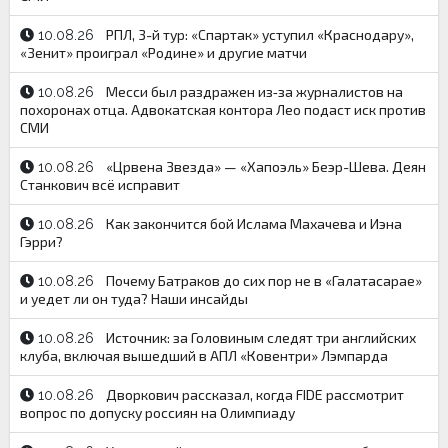
РПЛ, 3-й тур: «Спартак» уступил «Краснодару»,
10.08.26
«Зенит» проиграл «Родине» и другие матчи
Месси был раздражен из‑за журналистов на
10.08.26
похоронах отца. Адвокатская контора Лео подаст иск против
СМИ
«Црвена Звезда» — «Хапоэль» Беэр-Шева. Деян
10.08.26
Станкович всё исправит
Как закончится бой Ислама Махачева и Иэна
10.08.26
Гэрри?
Почему Батраков до сих пор не в «Галатасарае»
10.08.26
и уедет ли он туда? Наши инсайды
Источник: за Головиным следят три английских
10.08.26
клуба, включая вышедший в АПЛ «Ковентри» Лэмпарда
Дворкович рассказал, когда FIDE рассмотрит
10.08.26
вопрос по допуску россиян на Олимпиаду