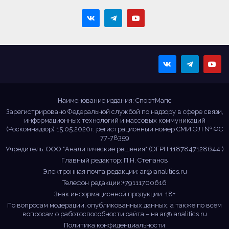
Sportmaps
Главные спортивные
новости!
Наименование издания: СпортМапс
Зарегистрировано Федеральной службой по надзору в сфере связи,
информационных технологий и массовых коммуникаций
(Роскомнадзор) 15.05.2020г. регистрационный номер СМИ ЭЛ № ФС
77-78359
Учредитель: ООО "Аналитические решения" (ОГРН 1187847128644 )
Главный редактор: П.Н. Степанов
Электронная почта редакции:
ar@ianalitics.ru
Телефон редакции:+79111700616
Знак информационной продукции: 18+
По вопросам модерации, опубликованных данных, а также по всем
вопросам о работоспособности сайта – на
ar@ianalitics.ru
Политика конфиденциальности