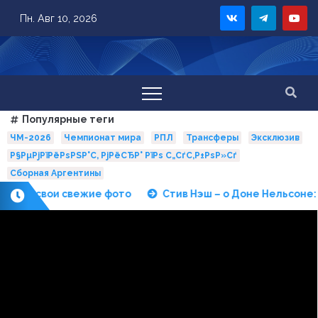
Skip
Пн. Авг 10, 2026
to
content
Популярные теги
ЧМ-2026
Чемпионат мира
РПЛ
Трансферы
Эксклюзив
Р§РµРјРїРёРѕРЅР°С‚ РјРёСЂР° РїРѕ С„СѓС‚Р±РѕР»Сѓ
Сборная Аргентины
л свои свежие фото
Стив Нэш – о Доне Нельсоне: он
П
о
с
л