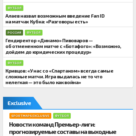
и
ФУТБОЛ
Алаев назвал возможным введение Fan ID
на матчах Кубка: «Разговоры есть»
РОССИЯ
ФУТБОЛ
Гендиректор «Динамо» Пивоваров —
об отмененном матче с «Ботафого»: «Возможно,
дойдем до юридических процедур»
ФУТБОЛ
Кривцов: «У нас со «Спартаком» всегда самые
сложные матчи. Игра выдалась не то что
нелегкая — это было как война»
Exclusive
SPORTMAPS EXCLUSIVE
ФУТБОЛ
Новости команд Премьер-лиги:
прогнозируемые составы на выходные