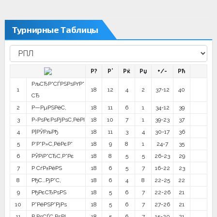
Турнирные Таблицы
Р?
Р’
Рќ
Рџ
+/-
Рћ
РљСЂР°СЃРЅРѕРґР°
1
18
12
4
2
37-12
40
СЂ
2
Р—РµРЅРёС‚
18
11
6
1
34-12
39
3
Р›РѕРєРѕРјРѕС‚РёРІ
18
10
7
1
39-23
37
4
Р¦РЎРљРђ
18
11
3
4
30-17
36
5
Р‘Р°Р»С‚РёРєР°
18
9
8
1
24-7
35
6
РЎРїР°СЂС‚Р°Рє
18
8
5
5
26-23
29
7
Р СѓР±РёРЅ
18
6
5
7
16-22
23
8
РђС…РјР°С‚
18
6
4
8
22-25
22
9
РђРєСЂРѕРЅ
18
5
6
7
22-26
21
10
Р”РёРЅР°РјРѕ
18
5
6
7
27-26
21
11
Р РѕСЃС‚РѕРІ
18
5
6
7
15-20
21