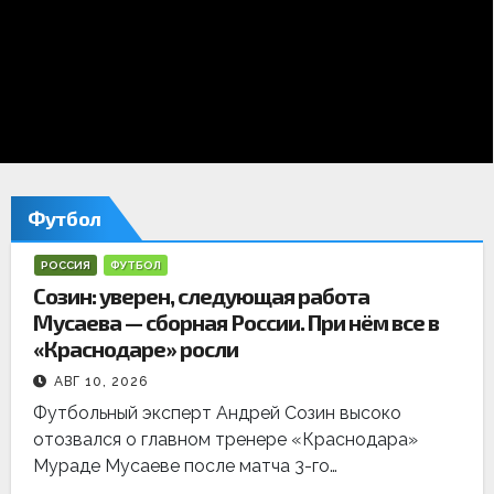
е
д
н
и
е
Футбол
н
РОССИЯ
ФУТБОЛ
о
Созин: уверен, следующая работа
Мусаева — сборная России. При нём все в
в
«Краснодаре» росли
о
АВГ 10, 2026
с
Футбольный эксперт Андрей Созин высоко
отозвался о главном тренере «Краснодара»
т
Мураде Мусаеве после матча 3-го…