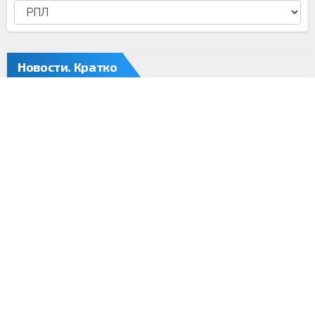
Новости. Кратко
«Монако» с Головиным обыграл «Хетафе»
06.08.26
Защитник «Боруссии» Дортмунд Ян Коуто
06.08.26
проведёт следующий сезон в аренде в «Комо»
«Монако» с минимальным счётом обыграл
06.08.26
«Хетафе» в товарищеском матче
Осака — об образе на US Open — 2026:
06.08.26
подсказка — Nike делает всё в стиле баскетбола
Россиянин Терновой высказался о своей
06.08.26
победе на чемпионате Европы в Париже
«Торпедо» объявило о переносе матча с «Сочи»
06.08.26
на 8 августа