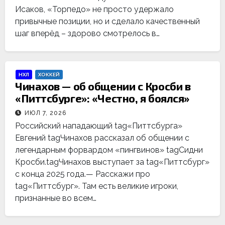
Исаков, «Торпедо» не просто удержало
привычные позиции, но и сделало качественный
шаг вперёд – здорово смотрелось в…
НХЛ
ХОККЕЙ
Чинахов — об общении с Кросби в
«Питтсбурге»: «Честно, я боялся»
ИЮЛ 7, 2026
Российский нападающий tag«Питтсбурга»
Евгений tagЧинахов рассказал об общении с
легендарным форвардом «пингвинов» tagСидни
Кросби.tagЧинахов выступает за tag«Питтсбург»
с конца 2025 года.— Расскажи про
tag«Питтсбург». Там есть великие игроки,
признанные во всем…