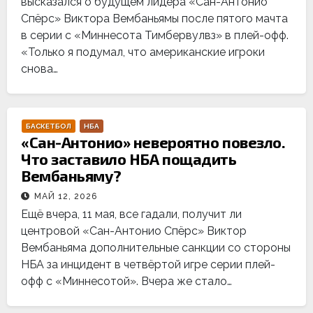
высказался о будущем лидера «Сан-Антонио
Спёрс» Виктора Вембаньямы после пятого мачта
в серии с «Миннесота Тимбервулвз» в плей-офф.
«Только я подумал, что американские игроки
снова…
БАСКЕТБОЛ
НБА
«Сан-Антонио» невероятно повезло.
Что заставило НБА пощадить
Вембаньяму?
МАЙ 12, 2026
Ещё вчера, 11 мая, все гадали, получит ли
центровой «Сан-Антонио Спёрс» Виктор
Вембаньяма дополнительные санкции со стороны
НБА за инцидент в четвёртой игре серии плей-
офф с «Миннесотой». Вчера же стало…