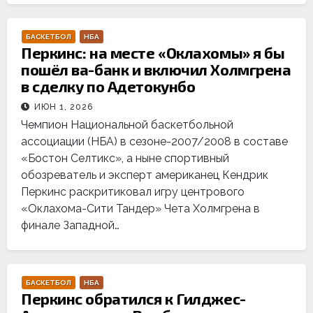
БАСКЕТБОЛ
НБА
Перкинс: на месте «Оклахомы» я бы
пошёл ва-банк и включил Холмгрена
в сделку по Адетокунбо
ИЮН 1, 2026
Чемпион Национальной баскетбольной
ассоциации (НБА) в сезоне-2007/2008 в составе
«Бостон Селтикс», а ныне спортивный
обозреватель и эксперт американец Кендрик
Перкинс раскритиковал игру центрового
«Оклахома-Сити Тандер» Чета Холмгрена в
финале Западной…
БАСКЕТБОЛ
НБА
Перкинс обратился к Гилджес-