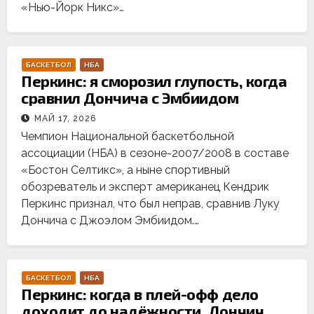
«Нью-Йорк Никс»…
БАСКЕТБОЛ
НБА
Перкинс: я сморозил глупость, когда
сравнил Дончича с Эмбиидом
МАЙ 17, 2026
Чемпион Национальной баскетбольной
ассоциации (НБА) в сезоне-2007/2008 в составе
«Бостон Селтикс», а ныне спортивный
обозреватель и эксперт американец Кендрик
Перкинс признал, что был неправ, сравнив Луку
Дончича с Джоэлом Эмбиидом.…
БАСКЕТБОЛ
НБА
Перкинс: когда в плей-офф дело
доходит до надёжности, Дончич