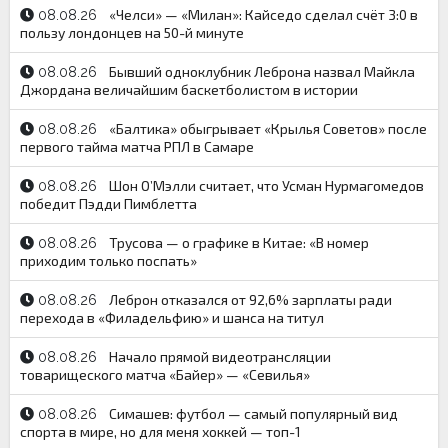
«Челси» — «Милан»: Кайседо сделал счёт 3:0 в
08.08.26
пользу лондонцев на 50-й минуте
Бывший одноклубник Леброна назвал Майкла
08.08.26
Джордана величайшим баскетболистом в истории
«Балтика» обыгрывает «Крылья Советов» после
08.08.26
первого тайма матча РПЛ в Самаре
Шон О’Мэлли считает, что Усман Нурмагомедов
08.08.26
победит Пэдди Пимблетта
Трусова — о графике в Китае: «В номер
08.08.26
приходим только поспать»
Леброн отказался от 92,6% зарплаты ради
08.08.26
перехода в «Филадельфию» и шанса на титул
Начало прямой видеотрансляции
08.08.26
товарищеского матча «Байер» — «Севилья»
Симашев: футбол — самый популярный вид
08.08.26
спорта в мире, но для меня хоккей — топ-1