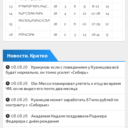
13
Р”РёРЅР°РјРѕ РњС…
18
3
6
9
8-21
15
14
РџР°СЂРё РќРќ
18
4
2
12
12-28
14
РћСЂРµРЅР±СѓСЂР
15
18
2
6
10
17-29
12
і
16
РЎРѕС‡Рё
18
2
3
13
16-41
9
Новости. Кратко
Крикунов: если с поведением у Кузнецова всё
08.08.26
будет нормально, он точно усилит «Сибирь»
Ole: Месси планировал улететь к отцу во время
08.08.26
ЧМ, он не видел его почти два месяца
Кузнецов может заработать 67 млн рублей по
08.08.26
контракту с «Сибирью»
Академия Надаля поздравила Роджера
08.08.26
Федерера с днём рождения