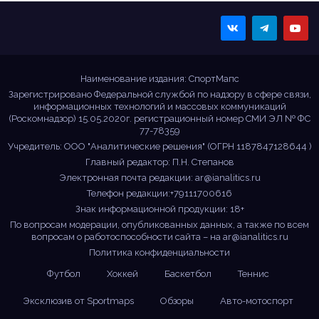
Sportmaps
Главные спортивные
новости!
Наименование издания: СпортМапс
Зарегистрировано Федеральной службой по надзору в сфере связи,
информационных технологий и массовых коммуникаций
(Роскомнадзор) 15.05.2020г. регистрационный номер СМИ ЭЛ № ФС
77-78359
Учредитель: ООО "Аналитические решения" (ОГРН 1187847128644 )
Главный редактор: П.Н. Степанов
Электронная почта редакции:
ar@ianalitics.ru
Телефон редакции:+79111700616
Знак информационной продукции: 18+
По вопросам модерации, опубликованных данных, а также по всем
вопросам о работоспособности сайта – на
ar@ianalitics.ru
Политика конфиденциальности
Футбол
Хоккей
Баскетбол
Теннис
Эксклюзив от Sportmaps
Обзоры
Авто-мотоспорт