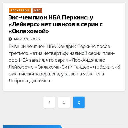
БАСКЕТБОЛ
НБА
Экс-чемпион НБА Перкинс: у
«Лейкерс» нет шансов в серии с
«Оклахомой»
МАЙ 10, 2026
Бывший чемпион НБА Кендрик Перкинс после
третьего матча четвертьфинальной серии плей-
офф НБА заявил, что серия «Лос-Анджелес
Лейкерс» с «Оклахома-Сити Тандер» (108:131, 0-3)
фактически завершена, указав на язык тела
Леброна Джеймса…
Навигация
1
2
по
записям