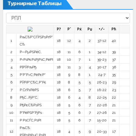
Турнирные Таблицы
Р?
Р’
Рќ
Рџ
+/-
Рћ
РљСЂР°СЃРЅРѕРґР°
1
18
12
4
2
37-12
40
СЂ
2
Р—РµРЅРёС‚
18
11
6
1
34-12
39
3
Р›РѕРєРѕРјРѕС‚РёРІ
18
10
7
1
39-23
37
4
Р¦РЎРљРђ
18
11
3
4
30-17
36
5
Р‘Р°Р»С‚РёРєР°
18
9
8
1
24-7
35
6
РЎРїР°СЂС‚Р°Рє
18
8
5
5
26-23
29
7
Р СѓР±РёРЅ
18
6
5
7
16-22
23
8
РђС…РјР°С‚
18
6
4
8
22-25
22
9
РђРєСЂРѕРЅ
18
5
6
7
22-26
21
10
Р”РёРЅР°РјРѕ
18
5
6
7
27-26
21
11
Р РѕСЃС‚РѕРІ
18
5
6
7
15-20
21
РљСЂ.
12
18
4
5
9
20-33
17
РЎРѕРІРµС‚РѕРІ