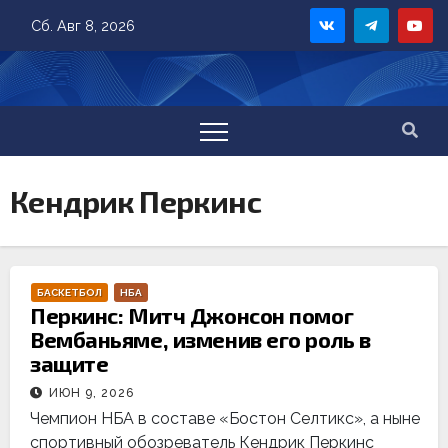
Skip
Сб. Авг 8, 2026
to
content
Кендрик Перкинс
БАСКЕТБОЛ
НБА
Перкинс: Митч Джонсон помог
Вембаньяме, изменив его роль в
защите
ИЮН 9, 2026
Чемпион НБА в составе «Бостон Селтикс», а ныне
спортивный обозреватель Кендрик Перкинс