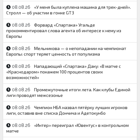
«У меня была куплена машина для трек-дней».
08.08.26
Стролл — об участии в гонке GT3
Форвард «Спартака» Угальде
08.08.26
прокомментировал слова агента об интересе к нему из
Европы
Мельникова — о непопадании на чемпионат
08.08.26
Европы: спорт теряет ценность от популизма
Нападающий «Спартака» Даку: «В матче с
08.08.26
«Краснодаром» покажем 100 процентов своих
возможностей»
Промежуточные итоги лета. Как клубы Единой
08.08.26
лиги проводят межсезонье
Чемпион НБА назвал пятёрку лучших игроков
08.08.26
лиги, оставив вне списка Дончича и Адетокунбо
«Интер» переиграл «Ювентус» в контрольном
08.08.26
матче