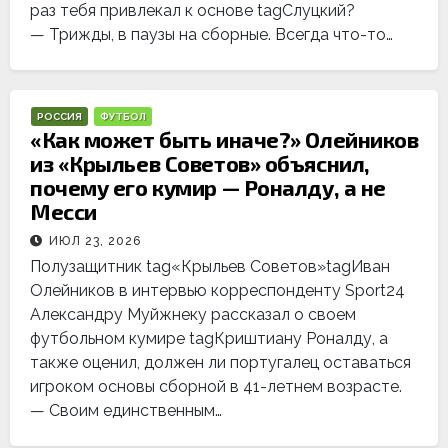
раз тебя привлекал к основе tagСлуцкий?
— Трижды, в паузы на сборные. Всегда что-то…
РОССИЯ
ФУТБОЛ
«Как может быть иначе?» Олейников
из «Крыльев Советов» объяснил,
почему его кумир — Роналду, а не
Месси
ИЮЛ 23, 2026
Полузащитник tag«Крыльев Советов»tagИван
Олейников в интервью корреспонденту Sport24
Александру Муйжнеку рассказал о своем
футбольном кумире tagКриштиану Роналду, а
также оценил, должен ли португалец оставаться
игроком основы сборной в 41-летнем возрасте.
— Своим единственным…