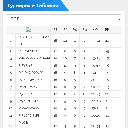
Турнирные Таблицы
Р?
Р’
Рќ
Рџ
+/-
Рћ
РљСЂР°СЃРЅРѕРґР°
1
18
12
4
2
37-12
40
СЂ
2
Р—РµРЅРёС‚
18
11
6
1
34-12
39
3
Р›РѕРєРѕРјРѕС‚РёРІ
18
10
7
1
39-23
37
4
Р¦РЎРљРђ
18
11
3
4
30-17
36
5
Р‘Р°Р»С‚РёРєР°
18
9
8
1
24-7
35
6
РЎРїР°СЂС‚Р°Рє
18
8
5
5
26-23
29
7
Р СѓР±РёРЅ
18
6
5
7
16-22
23
8
РђС…РјР°С‚
18
6
4
8
22-25
22
9
РђРєСЂРѕРЅ
18
5
6
7
22-26
21
10
Р”РёРЅР°РјРѕ
18
5
6
7
27-26
21
11
Р РѕСЃС‚РѕРІ
18
5
6
7
15-20
21
РљСЂ.
12
18
4
5
9
20-33
17