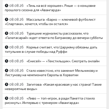
«Тень на всё хорошее». Рише — о концовке
08.08.26
прошлого сезона для «Авангарда»
Массалыга: «Барко — ключевой футболист
08.08.26
«Спартака», хочется, чтобы он остался»
Турецкие журналисты рассказали, что
08.08.26
«Галатасарай» ждет ответа по Батракову до вечера субботы
Кормье считает, что Царукяну обязаны дать
08.08.26
титульник в случае победы над Руффи
«Енисей» — «Текстильщик». Смотреть онлайн
08.08.26
Стало известсно, кто заменит Мельникову и
08.08.26
Листунову на чемпионате Европы в Хорватии
Загитова: «Какая красивая у нас страна! Такие
08.08.26
невероятные виды»
«Ливо — топ-игрок, а ради Пакетта стоило
08.08.26
рискнуть». Интервью с тренером «Авангарда»