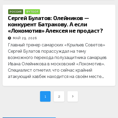
РОССИЯ
ФУТБОЛ
Сергей Булатов: Олейников —
конкурент Батракову. А если
«Локомотив» Алексея не продаст?
МАЙ 29, 2026
Главный тренер самарских «Крыльев Советов»
Сергей Булатов порассуждал на тему
возможного перехода полузащитника самарцев
Ивана Олейникова в московский «Локомотив».
Специалист отметил, что сейчас крайний
атакующий хавбек находится на своём месте.…
Навигация
1
2
по
записям