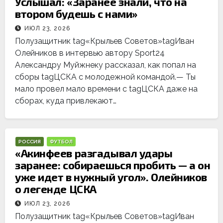
Услышал: «Заранее знали, что на
втором будешь с нами»
ИЮЛ 23, 2026
Полузащитник tag«Крыльев Советов»tagИван
Олейников в интервью автору Sport24
Александру Муйжнеку рассказал, как попал на
сборы tagЦСКА с молодежной командой.— Ты
мало провел мало времени с tagЦСКА даже на
сборах, куда привлекают…
РОССИЯ
ФУТБОЛ
«Акинфеев разгадывал удары
заранее: собираешься пробить — а он
уже идет в нужный угол». Олейников
о легенде ЦСКА
ИЮЛ 23, 2026
Полузащитник tag«Крыльев Советов»tagИван