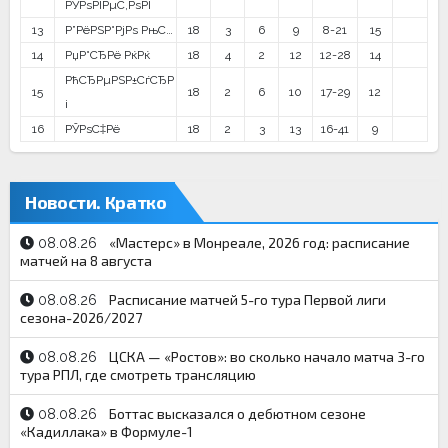
РЎРѕРІРµС‚РѕРІ
13
Р”РёРЅР°РјРѕ РњС…
18
3
6
9
8-21
15
14
РџР°СЂРё РќРќ
18
4
2
12
12-28
14
РћСЂРµРЅР±СѓСЂР
15
18
2
6
10
17-29
12
і
16
РЎРѕС‡Рё
18
2
3
13
16-41
9
Новости. Кратко
«Мастерс» в Монреале, 2026 год: расписание
08.08.26
матчей на 8 августа
Расписание матчей 5-го тура Первой лиги
08.08.26
сезона-2026/2027
ЦСКА — «Ростов»: во сколько начало матча 3-го
08.08.26
тура РПЛ, где смотреть трансляцию
Боттас высказался о дебютном сезоне
08.08.26
«Кадиллака» в Формуле-1