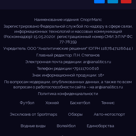
Sportmaps
Главные спортивные
новости!
Наименование издания: СпортМапс
Зарегистрировано Федеральной службой по надзору в сфере связи,
информационных технологий и массовых коммуникаций
(Роскомнадзор) 15.05.2020г. регистрационный номер СМИ ЭЛ № ФС
77-78359
Учредитель: ООО "Аналитические решения" (ОГРН 1187847128644 )
Главный редактор: П.Н. Степанов
Электронная почта редакции:
ar@ianalitics.ru
Телефон редакции:+79111700616
Знак информационной продукции: 18+
По вопросам модерации, опубликованных данных, а также по всем
вопросам о работоспособности сайта – на
ar@ianalitics.ru
Политика конфиденциальности
Футбол
Хоккей
Баскетбол
Теннис
Эксклюзив от Sportmaps
Обзоры
Авто-мотоспорт
Водные виды
Волейбол
Единоборства