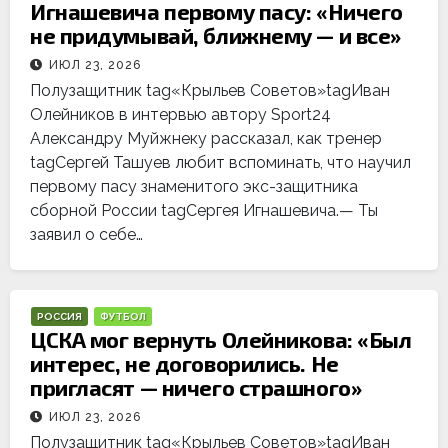
Игнашевича первому пасу: «Ничего
не придумывай, ближнему — и все»
ИЮЛ 23, 2026
Полузащитник tag«Крыльев Советов»tagИван
Олейников в интервью автору Sport24
Александру Муйжнеку рассказал, как тренер
tagСергей Ташуев любит вспоминать, что научил
первому пасу знаменитого экс-защитника
сборной России tagСергея Игнашевича.— Ты
заявил о себе…
РОССИЯ
ФУТБОЛ
ЦСКА мог вернуть Олейникова: «Был
интерес, не договорились. Не
пригласят — ничего страшного»
ИЮЛ 23, 2026
Полузащитник tag«Крыльев Советов»tagИван