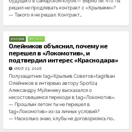
будущего в самарском клубе.— Верно ли, что ты
решил не продлевать контракт с «Крыльями»?
— Такого я не решал. Контракт…
РОССИЯ
ФУТБОЛ
Олейников объяснил, почему не
перешел в «Локомотив», и
подтвердил интерес «Краснодара»
ИЮЛ 23, 2026
Полузащитник tag«Крыльев Советов»tagИван
Олейников в интервью автору Sport24
Александру Муйжнеку высказался о
несостовяшемся переходе в tag«Локомотив».
— Прошлым летом ты не перешел в
tag«Локомотив» из-за личных условий?
— Насколько знаю, клубы не договорились по…