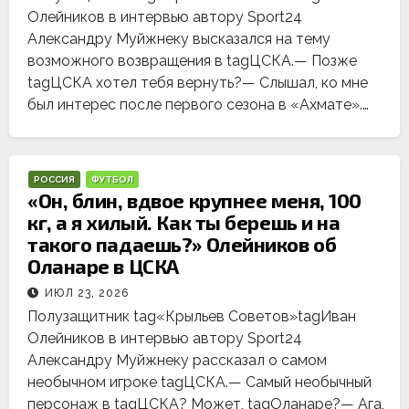
Олейников в интервью автору Sport24
Александру Муйжнеку высказался на тему
возможного возвращения в tagЦСКА.— Позже
tagЦСКА хотел тебя вернуть?— Слышал, ко мне
был интерес после первого сезона в «Ахмате».…
РОССИЯ
ФУТБОЛ
«Он, блин, вдвое крупнее меня, 100
кг, а я хилый. Как ты берешь и на
такого падаешь?» Олейников об
Оланаре в ЦСКА
ИЮЛ 23, 2026
Полузащитник tag«Крыльев Советов»tagИван
Олейников в интервью автору Sport24
Александру Муйжнеку рассказал о самом
необычном игроке tagЦСКА.— Самый необычный
персонаж в tagЦСКА? Может, tagОланаре?— Ага,