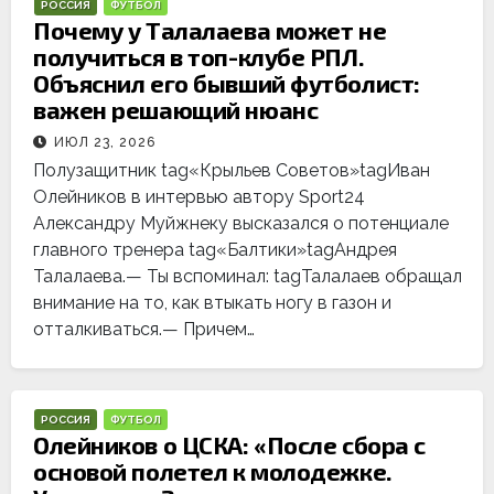
РОССИЯ
ФУТБОЛ
Почему у Талалаева может не
получиться в топ-клубе РПЛ.
Объяснил его бывший футболист:
важен решающий нюанс
ИЮЛ 23, 2026
Полузащитник tag«Крыльев Советов»tagИван
Олейников в интервью автору Sport24
Александру Муйжнеку высказался о потенциале
главного тренера tag«Балтики»tagАндрея
Талалаева.— Ты вспоминал: tagТалалаев обращал
внимание на то, как втыкать ногу в газон и
отталкиваться.— Причем…
РОССИЯ
ФУТБОЛ
Олейников о ЦСКА: «После сбора с
основой полетел к молодежке.