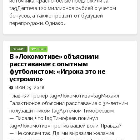
источника, красно-белые предложили за
tagДегтева 120 миллионов рублей с учетом
бонусов, а также процент от будущей
перепродажи. Однако…
РОССИЯ
ФУТБОЛ
В «Локомотиве» объяснили
расставание с опытным
футболистом: «Игрока это не
устроило»
ИЮН 29, 2026
Главный тренер tag«Локомотива»tagМихаил
Галактионов объяснил расставание с 32-летним
полузащитником tagАртемом Тимофеевым.
— Писали, что tagТимофеев покинул
tag«Локомотив» против вашей воли. Правда?
— Не совсем так. Да, мы выразили желание