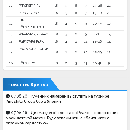
10
Р”РёРЅР°РјРѕ
18
5
6
7
27-26
21
11
Р РѕСЃС‚РѕРІ
18
5
6
7
15-20
21
РљСЂ.
12
18
4
5
9
20-33
17
РЎРѕРІРµС‚РѕРІ
13
Р”РёРЅР°РјРѕ РњС…
18
3
6
9
8-21
15
14
РџР°СЂРё РќРќ
18
4
2
12
12-28
14
РћСЂРµРЅР±СѓСЂР
15
18
2
6
10
17-29
12
і
16
РЎРѕС‡Рё
18
2
3
13
16-41
9
Новости. Кратко
Гуменник намерен выступить на турнире
07.08.26
Kinoshita Group Cup в Японии
Диоманде: «Переход в «Реал» — воплощение
07.08.26
моей детской мечты. Буду вспоминать о «Лейпциге» с
огромной гордостью»