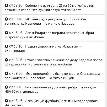
Соболенко выиграла 25 из 26 матчей в этом
07.08.26
сезоне на харде. Это лучший результат за 10 лет
«Я очень рада результату». Российская
07.08.26
теннисистка Корнеева — о матче с Наварро
Агент Родри подтвердил, что игрок выбрал
07.08.26
«Барселону», а не «Реал»
Назван фаворит матча «Спартак» —
07.08.26
«Краснодар»
Стало известно решение по делу Хардена после
07.08.26
обнаружения пистолета в его автомобиле
«Это определённо было непросто. Она сыграла
07.08.26
великолепно». Соболенко — о матче с Шуай
Бывшая невеста Дончича требует от звезды
07.08.26
НБА 50 млн долларов
Ассоциация футбола Аргентины поддержала
07.08.26
Инфантино