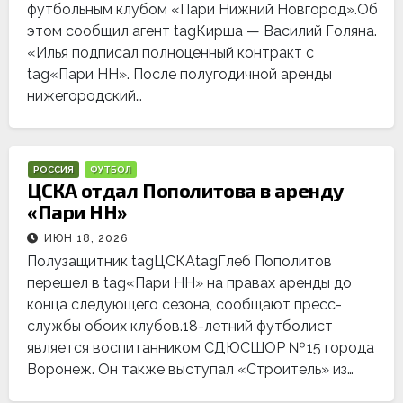
футбольным клубом «Пари Нижний Новгород».Об
этом сообщил агент tagКирша — Василий Голяна.
«Илья подписал полноценный контракт с
tag«Пари НН». После полугодичной аренды
нижегородский…
РОССИЯ
ФУТБОЛ
ЦСКА отдал Пополитова в аренду
«Пари НН»
ИЮН 18, 2026
Полузащитник tagЦСКАtagГлеб Пополитов
перешел в tag«Пари НН» на правах аренды до
конца следующего сезона, сообщают пресс-
службы обоих клубов.18-летний футболист
является воспитанником СДЮСШОР № 15 города
Воронеж. Он также выступал «Строитель» из…