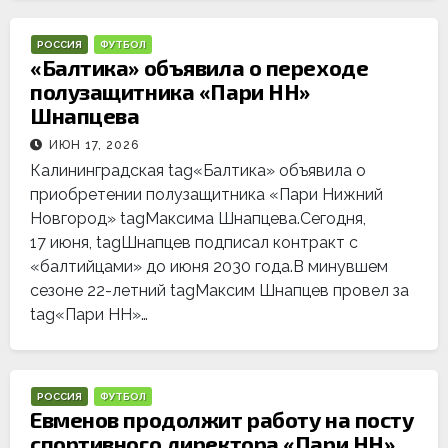
РОССИЯ
ФУТБОЛ
«Балтика» объявила о переходе
полузащитника «Пари НН»
Шнапцева
ИЮН 17, 2026
Калининградская tag«Балтика» объявила о
приобретении полузащитника «Пари Нижний
Новгород» tagМаксима Шнапцева.Сегодня,
17 июня, tagШнапцев подписал контракт с
«балтийцами» до июня 2030 года.В минувшем
сезоне 22-летний tagМаксим Шнапцев провел за
tag«Пари НН»…
РОССИЯ
ФУТБОЛ
Евменов продолжит работу на посту
спортивного директора «Пари НН»