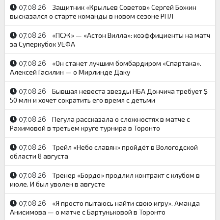
Защитник «Крыльев Советов» Сергей Божин
07.08.26
высказался о старте команды в новом сезоне РПЛ
«ПСЖ» — «Астон Вилла»: коэффициенты на матч
07.08.26
за Суперкубок УЕФА
«Он станет лучшим бомбардиром «Спартака».
07.08.26
Алексей Гасилин — о Мирлинде Даку
Бывшая невеста звезды НБА Дончича требует $
07.08.26
50 млн и хочет сократить его время с детьми
Пегула рассказала о сложностях в матче с
07.08.26
Рахимовой в третьем круге турнира в Торонто
Трейл «Небо славян» пройдёт в Вологодской
07.08.26
области 8 августа
Тренер «Бордо» продлил контракт с клубом в
07.08.26
июле. И был уволен в августе
«Я просто пытаюсь найти свою игру». Аманда
07.08.26
Анисимова — о матче с Бартуньковой в Торонто