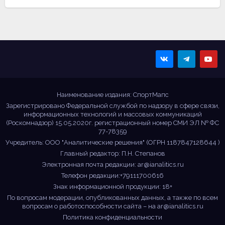
Sportmaps
Главные спортивные
новости!
Наименование издания: СпортМапс
Зарегистрировано Федеральной службой по надзору в сфере связи,
информационных технологий и массовых коммуникаций
(Роскомнадзор) 15.05.2020г. регистрационный номер СМИ ЭЛ № ФС
77-78359
Учредитель: ООО "Аналитические решения" (ОГРН 1187847128644 )
Главный редактор: П.Н. Степанов
Электронная почта редакции:
ar@ianalitics.ru
Телефон редакции:+79111700616
Знак информационной продукции: 18+
По вопросам модерации, опубликованных данных, а также по всем
вопросам о работоспособности сайта – на
ar@ianalitics.ru
Политика конфиденциальности