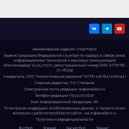
Sportmaps
Главные спортивные
новости!
Наименование издания: СпортМапс
Зарегистрировано Федеральной службой по надзору в сфере связи,
информационных технологий и массовых коммуникаций
(Роскомнадзор) 15.05.2020г. регистрационный номер СМИ ЭЛ № ФС
77-78359
Учредитель: ООО "Аналитические решения" (ОГРН 1187847128644 )
Главный редактор: П.Н. Степанов
Электронная почта редакции:
ar@ianalitics.ru
Телефон редакции:+79111700616
Знак информационной продукции: 18+
По вопросам модерации, опубликованных данных, а также по всем
вопросам о работоспособности сайта – на
ar@ianalitics.ru
Политика конфиденциальности
Футбол
Хоккей
Баскетбол
Теннис