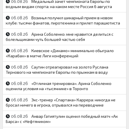
Медальный зачет чемпионата Европы по
06.08.26
водным видам спорта: на каком месте Россия 6 августа
Возинья получил шикарный прием в новом
06.08.26
клубе: тысячи фанатов, пиротехника и прилет парашютиста
Арина Соболенко: мне нравится делиться с
06.08.26
болельщиками чуть большей частью себя
Киевское «Динамо» минимально обыграло
06.08.26
«Карабах» в матче Лиги конференций
Саутин отреагировал на золото Руслана
06.08.26
Тернового на чемпионате Европы по прыжкам в воду
«Отличная тренировка». Арина Соболенко
06.08.26
оценила условия на «тысячнике» в Торонто
Экс-тренер «Спартака» Каррера: никогда не
06.08.26
бросал ничего в игрока, отрывался на переводчике
Анвар Гатиятулин оценил победный матч «Ак
06.08.26
Барса» с «Нефтяником»