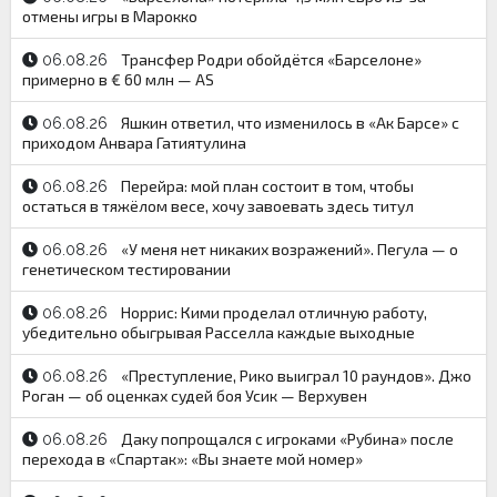
отмены игры в Марокко
Трансфер Родри обойдётся «Барселоне»
06.08.26
примерно в € 60 млн — AS
Яшкин ответил, что изменилось в «Ак Барсе» с
06.08.26
приходом Анвара Гатиятулина
Перейра: мой план состоит в том, чтобы
06.08.26
остаться в тяжёлом весе, хочу завоевать здесь титул
«У меня нет никаких возражений». Пегула — о
06.08.26
генетическом тестировании
Норрис: Кими проделал отличную работу,
06.08.26
убедительно обыгрывая Расселла каждые выходные
«Преступление, Рико выиграл 10 раундов». Джо
06.08.26
Роган — об оценках судей боя Усик — Верхувен
Даку попрощался с игроками «Рубина» после
06.08.26
перехода в «Спартак»: «Вы знаете мой номер»