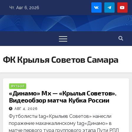
Skip
Чт. Авг 6, 2026
to
content
ФК Крылья Советов Самара
ФУТБОЛ
«Динамо» Мх — «Крылья Советов».
Видеообзор матча Кубка России
АВГ 4, 2026
Футболисты tag«Крыльев Советов» нанесли
поражение махачкалинскому tag«Динамо» в
матче первого тура группового этапа Пути РПЛ