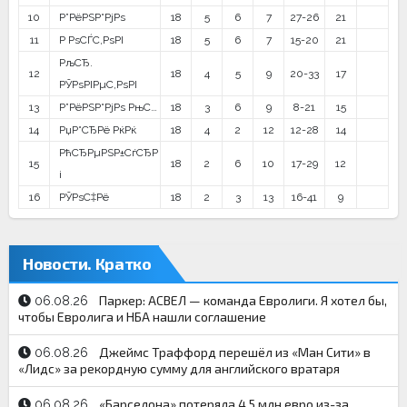
10
Р”РёРЅР°РјРѕ
18
5
6
7
27-26
21
11
Р РѕСЃС‚РѕРІ
18
5
6
7
15-20
21
РљСЂ.
12
18
4
5
9
20-33
17
РЎРѕРІРµС‚РѕРІ
13
Р”РёРЅР°РјРѕ РњС…
18
3
6
9
8-21
15
14
РџР°СЂРё РќРќ
18
4
2
12
12-28
14
РћСЂРµРЅР±СѓСЂР
15
18
2
6
10
17-29
12
і
16
РЎРѕС‡Рё
18
2
3
13
16-41
9
Новости. Кратко
Паркер: АСВЕЛ — команда Евролиги. Я хотел бы,
06.08.26
чтобы Евролига и НБА нашли соглашение
Джеймс Траффорд перешёл из «Ман Сити» в
06.08.26
«Лидс» за рекордную сумму для английского вратаря
«Барселона» потеряла 4,5 млн евро из-за
06.08.26