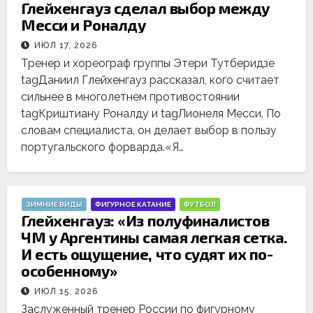
Глейхенгауз сделал выбор между
Месси и Роналду
ИЮЛ 17, 2026
Тренер и хореограф группы Этери Тутберидзе
tagДаниил Глейхенгауз рассказал, кого считает
сильнее в многолетнем противостоянии
tagКриштиану Роналду и tagЛионеля Месси. По
словам специалиста, он делает выбор в пользу
португальского форварда.«Я…
ЗИМНИЕ ВИДЫ
ФИГУРНОЕ КАТАНИЕ
ФУТБОЛ
Глейхенгауз: «Из полуфиналистов
ЧМ у Аргентины самая легкая сетка.
И есть ощущение, что судят их по-
особенному»
ИЮЛ 15, 2026
Заслуженный тренер России по фигурному