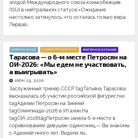
эгидой Международного союза конькобежцев
(ISU) в нейтральном статусе.«Ожидание
настолько затянулось, что осталась только вера.
Первая…
ЗИМНИЕ ВИДЫ
ОЛИМПИЙСКИЕ ИГРЫ
ФИГУРНОЕ КАТАНИЕ
Тарасова — о 6-м месте Петросян на
ОИ-2026: «Мы едем не участвовать,
а выигрывать»
ИЮН 29, 2026
Заслуженный тренер СССР tagТатьяна Тарасова
высказалась об участии российской фигуристки
tagАделии Петросян на Зимней
tagОлимпиаде-2026 в Италии.На
tagОИ-2026tagПетросян заняла 6-е место в
соревнованиях девушек-одиночниц.— Вы знакомы
с Аделией много лет. Видели ли…