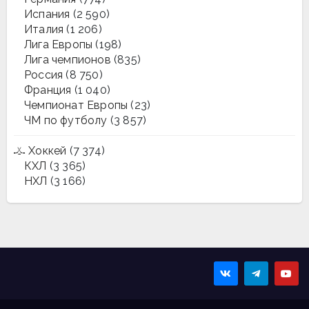
Испания
(2 590)
Италия
(1 206)
Лига Европы
(198)
Лига чемпионов
(835)
Россия
(8 750)
Франция
(1 040)
Чемпионат Европы
(23)
ЧМ по футболу
(3 857)
Хоккей
(7 374)
КХЛ
(3 365)
НХЛ
(3 166)
Sportmaps
Главные спортивные
новости!