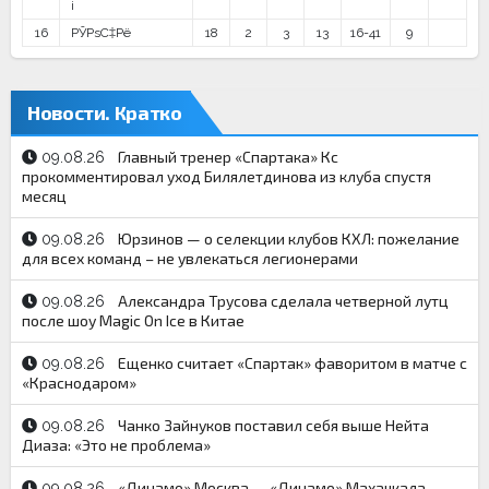
і
16
РЎРѕС‡Рё
18
2
3
13
16-41
9
Новости. Кратко
Главный тренер «Спартака» Кс
09.08.26
прокомментировал уход Билялетдинова из клуба спустя
месяц
Юрзинов — о селекции клубов КХЛ: пожелание
09.08.26
для всех команд – не увлекаться легионерами
Александра Трусова сделала четверной лутц
09.08.26
после шоу Magic On Ice в Китае
Ещенко считает «Спартак» фаворитом в матче с
09.08.26
«Краснодаром»
Чанко Зайнуков поставил себя выше Нейта
09.08.26
Диаза: «Это не проблема»
«Динамо» Москва — «Динамо» Махачкала.
09.08.26