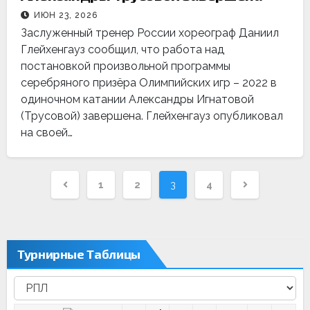
ИЮН 23, 2026
Заслуженный тренер России хореограф Даниил
Глейхенгауз сообщил, что работа над
постановкой произвольной программы
серебряного призёра Олимпийских игр – 2022 в
одиночном катании Александры Игнатовой
(Трусовой) завершена. Глейхенгауз опубликовал
на своей…
Навигация
1
2
3
4
по
записям
Турнирные Таблицы