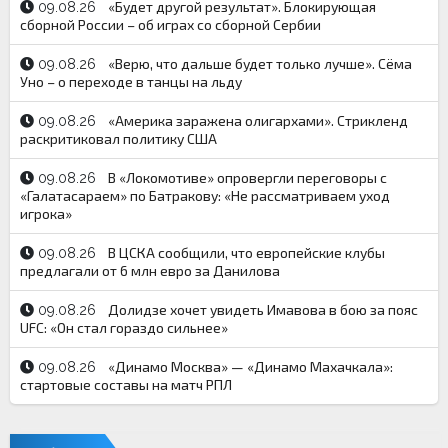
«Будет другой результат». Блокирующая
09.08.26
сборной России – об играх со сборной Сербии
«Верю, что дальше будет только лучше». Сёма
09.08.26
Уно – о переходе в танцы на льду
«Америка заражена олигархами». Стрикленд
09.08.26
раскритиковал политику США
В «Локомотиве» опровергли переговоры с
09.08.26
«Галатасараем» по Батракову: «Не рассматриваем уход
игрока»
В ЦСКА сообщили, что европейские клубы
09.08.26
предлагали от 6 млн евро за Данилова
Долидзе хочет увидеть Имавова в бою за пояс
09.08.26
UFC: «Он стал гораздо сильнее»
«Динамо Москва» — «Динамо Махачкала»:
09.08.26
стартовые составы на матч РПЛ