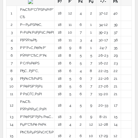
Р?
Р’
Рќ
Рџ
+/-
Рћ
РљСЂР°СЃРЅРѕРґР°
1
18
12
4
2
37-12
40
СЂ
2
Р—РµРЅРёС‚
18
11
6
1
34-12
39
3
Р›РѕРєРѕРјРѕС‚РёРІ
18
10
7
1
39-23
37
4
Р¦РЎРљРђ
18
11
3
4
30-17
36
5
Р‘Р°Р»С‚РёРєР°
18
9
8
1
24-7
35
6
РЎРїР°СЂС‚Р°Рє
18
8
5
5
26-23
29
7
Р СѓР±РёРЅ
18
6
5
7
16-22
23
8
РђС…РјР°С‚
18
6
4
8
22-25
22
9
РђРєСЂРѕРЅ
18
5
6
7
22-26
21
10
Р”РёРЅР°РјРѕ
18
5
6
7
27-26
21
11
Р РѕСЃС‚РѕРІ
18
5
6
7
15-20
21
РљСЂ.
12
18
4
5
9
20-33
17
РЎРѕРІРµС‚РѕРІ
13
Р”РёРЅР°РјРѕ РњС…
18
3
6
9
8-21
15
14
РџР°СЂРё РќРќ
18
4
2
12
12-28
14
РћСЂРµРЅР±СѓСЂР
15
18
2
6
10
17-29
12