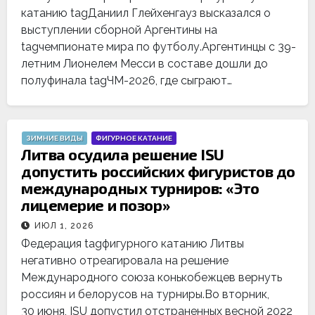
катанию tagДаниил Глейхенгауз высказался о
выступлении сборной Аргентины на
tagчемпионате мира по футболу.Аргентинцы с 39-
летним Лионелем Месси в составе дошли до
полуфинала tagЧМ-2026, где сыграют…
ЗИМНИЕ ВИДЫ
ФИГУРНОЕ КАТАНИЕ
Литва осудила решение ISU
допустить российских фигуристов до
международных турниров: «Это
лицемерие и позор»
ИЮЛ 1, 2026
Федерация tagфигурного катанию Литвы
негативно отреагировала на решение
Международного союза конькобежцев вернуть
россиян и белорусов на турниры.Во вторник,
30 июня, ISU допустил отстраненных весной 2022