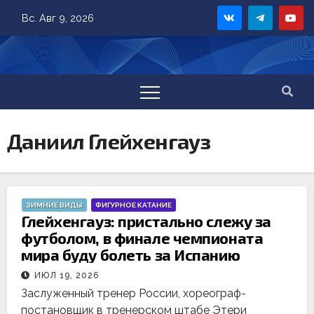
Skip
Вс. Авг 9, 2026
to
content
Даниил Глейхенгауз
ЗИМНИЕ ВИДЫ
ФИГУРНОЕ КАТАНИЕ
Глейхенгауз: пристально слежу за
футболом, в финале чемпионата
мира буду болеть за Испанию
ИЮЛ 19, 2026
Заслуженный тренер России, хореограф-
постановщик в тренерском штабе Этери