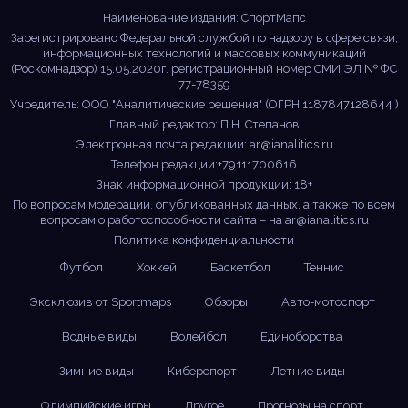
Наименование издания: СпортМапс
Зарегистрировано Федеральной службой по надзору в сфере связи,
информационных технологий и массовых коммуникаций
(Роскомнадзор) 15.05.2020г. регистрационный номер СМИ ЭЛ № ФС
77-78359
Учредитель: ООО "Аналитические решения" (ОГРН 1187847128644 )
Главный редактор: П.Н. Степанов
Электронная почта редакции:
ar@ianalitics.ru
Телефон редакции:+79111700616
Знак информационной продукции: 18+
По вопросам модерации, опубликованных данных, а также по всем
вопросам о работоспособности сайта – на
ar@ianalitics.ru
Политика конфиденциальности
Футбол
Хоккей
Баскетбол
Теннис
Эксклюзив от Sportmaps
Обзоры
Авто-мотоспорт
Водные виды
Волейбол
Единоборства
Зимние виды
Киберспорт
Летние виды
Олимпийские игры
Другое
Прогнозы на спорт