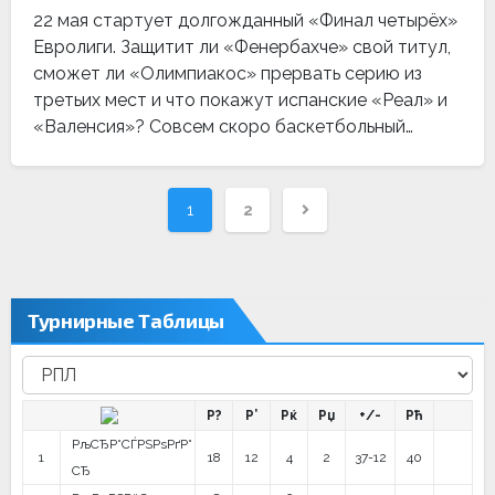
22 мая стартует долгожданный «Финал четырёх»
Евролиги. Защитит ли «Фенербахче» свой титул,
сможет ли «Олимпиакос» прервать серию из
третьих мест и что покажут испанские «Реал» и
«Валенсия»? Совсем скоро баскетбольный…
Навигация
1
2
по
записям
Турнирные Таблицы
Р?
Р’
Рќ
Рџ
+/-
Рћ
РљСЂР°СЃРЅРѕРґР°
1
18
12
4
2
37-12
40
СЂ