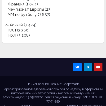
Франция
(1 044)
Чемпионат Европы
(23)
ЧМ по футболу
(3 857)
Хоккей
(7 424)
КХЛ
(3 360)
НХЛ
(3 208)
Sportmaps
Главные спортивные
новости!
Наименование издания: СпортМапс
Зарегистрировано Федеральной службой по надзору в сфере связи,
информационных технологий и массовых коммуникаций
(Роскомнадзор) 15.05.2020г. регистрационный номер СМИ ЭЛ № ФС
77-78359