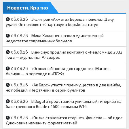
Новости. Кратко
Экс-игрок «Ахмата» Бериша: пожелал Даку
06.08.26
удачи. Он поможет «Спартаку» в борьбе за титул
Мика Хаккинен назвал единственный
06.08.26
недостаток современных болидов
Винисиус продлил контракт с «Реалом» до 2032
06.08.26
года — журналист Альварес
«Огромный повод для гордости». Магнес
06.08.26
Аклиуш — о переходе в «ПСЖ»
«Ак Барс» упустил преимущество в две шайбы,
06.08.26
но победил «Нефтяник» в серии буллитов
В Bugatti представили уникальный гиперкар на
06.08.26
базе трекового Bolide с 1600-сильным W16
«Он же становится старше». Фонсека — об идее
06.08.26
Джоковича изменить формат матчей