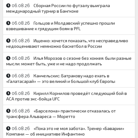
Сборная России по футзалу выиграла
06.08.26
международный турнир в Бангкоке
Гольцов и Молдавский успешно прошли
06.08.26
взвешивание к грядущим боям в PFL
Ищенко: хочется показать, что несправедливо
06.08.26
недооценивают немножко баскетбол в России
Илья Морозов о сезоне без хоккея: были разные
06.08.26
мысли: может быть, уже и не надо продолжать
Канчельскис: Батракову надо ехать в
06.08.26
«Галатасарай» — это великий и большой клуб Европы
Кирилл Корнилов проведёт следующий бой в
06.08.26
АСА против экс-бойца UFC
«Барселона» практически отказалась от
06.08.26
трансфера Альвареса — Моретто
«Пока это не моя забота». Тренер «Баварии»
06.08.26
Компани — об инициативе Инфантино