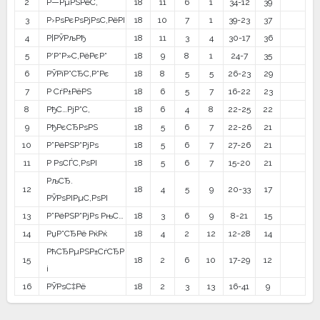
2
Р—РµРЅРёС‚
18
11
6
1
34-12
39
3
Р›РѕРєРѕРјРѕС‚РёРІ
18
10
7
1
39-23
37
4
Р¦РЎРљРђ
18
11
3
4
30-17
36
5
Р‘Р°Р»С‚РёРєР°
18
9
8
1
24-7
35
6
РЎРїР°СЂС‚Р°Рє
18
8
5
5
26-23
29
7
Р СѓР±РёРЅ
18
6
5
7
16-22
23
8
РђС…РјР°С‚
18
6
4
8
22-25
22
9
РђРєСЂРѕРЅ
18
5
6
7
22-26
21
10
Р”РёРЅР°РјРѕ
18
5
6
7
27-26
21
11
Р РѕСЃС‚РѕРІ
18
5
6
7
15-20
21
РљСЂ.
12
18
4
5
9
20-33
17
РЎРѕРІРµС‚РѕРІ
13
Р”РёРЅР°РјРѕ РњС…
18
3
6
9
8-21
15
14
РџР°СЂРё РќРќ
18
4
2
12
12-28
14
РћСЂРµРЅР±СѓСЂР
15
18
2
6
10
17-29
12
і
16
РЎРѕС‡Рё
18
2
3
13
16-41
9