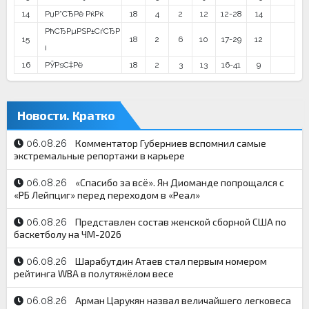
14
РџР°СЂРё РќРќ
18
4
2
12
12-28
14
РћСЂРµРЅР±СѓСЂР
15
18
2
6
10
17-29
12
і
16
РЎРѕС‡Рё
18
2
3
13
16-41
9
Новости. Кратко
Комментатор Губерниев вспомнил самые
06.08.26
экстремальные репортажи в карьере
«Спасибо за всё». Ян Диоманде попрощался с
06.08.26
«РБ Лейпциг» перед переходом в «Реал»
Представлен состав женской сборной США по
06.08.26
баскетболу на ЧМ-2026
Шарабутдин Атаев стал первым номером
06.08.26
рейтинга WBA в полутяжёлом весе
Арман Царукян назвал величайшего легковеса
06.08.26