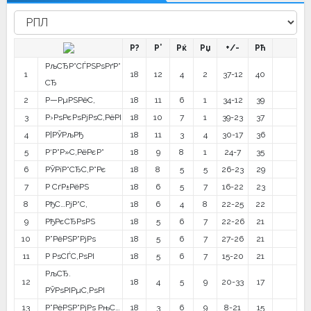
Р?
Р’
Рќ
Рџ
+/-
Рћ
РљСЂР°СЃРЅРѕРґР°
1
18
12
4
2
37-12
40
СЂ
2
Р—РµРЅРёС‚
18
11
6
1
34-12
39
3
Р›РѕРєРѕРјРѕС‚РёРІ
18
10
7
1
39-23
37
4
Р¦РЎРљРђ
18
11
3
4
30-17
36
5
Р‘Р°Р»С‚РёРєР°
18
9
8
1
24-7
35
6
РЎРїР°СЂС‚Р°Рє
18
8
5
5
26-23
29
7
Р СѓР±РёРЅ
18
6
5
7
16-22
23
8
РђС…РјР°С‚
18
6
4
8
22-25
22
9
РђРєСЂРѕРЅ
18
5
6
7
22-26
21
10
Р”РёРЅР°РјРѕ
18
5
6
7
27-26
21
11
Р РѕСЃС‚РѕРІ
18
5
6
7
15-20
21
РљСЂ.
12
18
4
5
9
20-33
17
РЎРѕРІРµС‚РѕРІ
13
Р”РёРЅР°РјРѕ РњС…
18
3
6
9
8-21
15