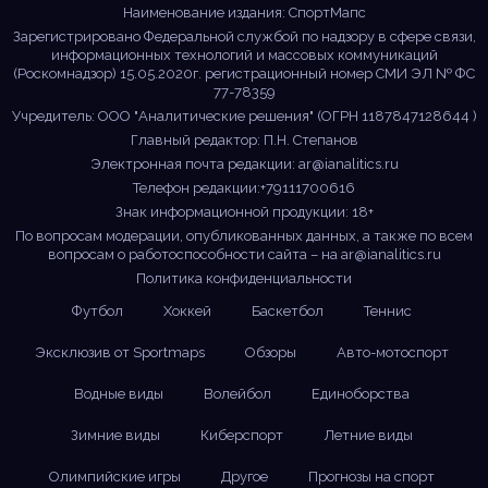
Наименование издания: СпортМапс
Зарегистрировано Федеральной службой по надзору в сфере связи,
информационных технологий и массовых коммуникаций
(Роскомнадзор) 15.05.2020г. регистрационный номер СМИ ЭЛ № ФС
77-78359
Учредитель: ООО "Аналитические решения" (ОГРН 1187847128644 )
Главный редактор: П.Н. Степанов
Электронная почта редакции:
ar@ianalitics.ru
Телефон редакции:+79111700616
Знак информационной продукции: 18+
По вопросам модерации, опубликованных данных, а также по всем
вопросам о работоспособности сайта – на
ar@ianalitics.ru
Политика конфиденциальности
Футбол
Хоккей
Баскетбол
Теннис
Эксклюзив от Sportmaps
Обзоры
Авто-мотоспорт
Водные виды
Волейбол
Единоборства
Зимние виды
Киберспорт
Летние виды
Олимпийские игры
Другое
Прогнозы на спорт