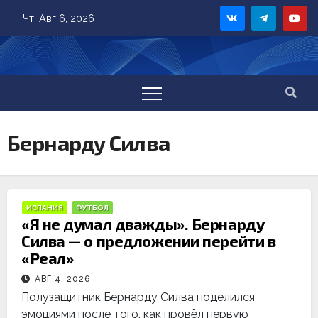
Skip
Чт. Авг 6, 2026
to
content
Бернарду Силва
ИСПАНИЯ
ФУТБОЛ
«Я не думал дважды». Бернарду
Силва — о предложении перейти в
«Реал»
АВГ 4, 2026
Полузащитник Бернарду Силва поделился
эмоциями после того, как провёл первую