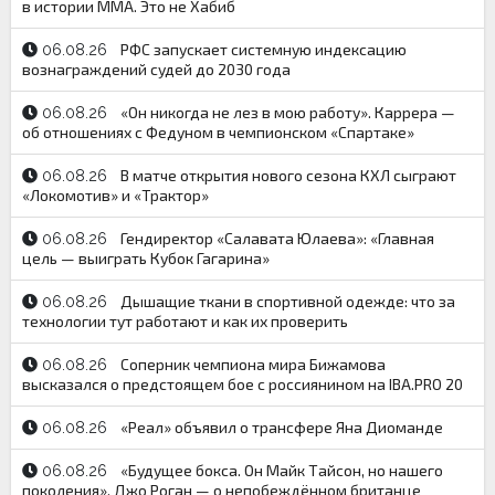
в истории ММА. Это не Хабиб
РФС запускает системную индексацию
06.08.26
вознаграждений судей до 2030 года
«Он никогда не лез в мою работу». Каррера —
06.08.26
об отношениях с Федуном в чемпионском «Спартаке»
В матче открытия нового сезона КХЛ сыграют
06.08.26
«Локомотив» и «Трактор»
Гендиректор «Салавата Юлаева»: «Главная
06.08.26
цель — выиграть Кубок Гагарина»
Дышащие ткани в спортивной одежде: что за
06.08.26
технологии тут работают и как их проверить
Соперник чемпиона мира Бижамова
06.08.26
высказался о предстоящем бое с россиянином на IBA.PRO 20
«Реал» объявил о трансфере Яна Диоманде
06.08.26
«Будущее бокса. Он Майк Тайсон, но нашего
06.08.26
поколения». Джо Роган — о непобеждённом британце