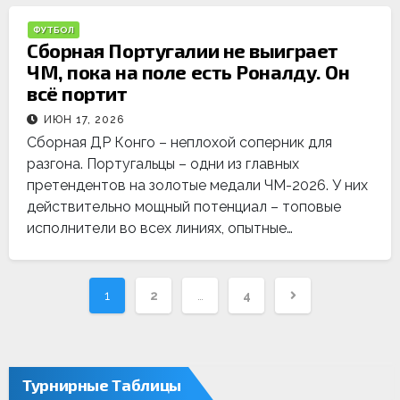
ФУТБОЛ
Сборная Португалии не выиграет
ЧМ, пока на поле есть Роналду. Он
всё портит
ИЮН 17, 2026
Сборная ДР Конго – неплохой соперник для
разгона. Португальцы – одни из главных
претендентов на золотые медали ЧМ-2026. У них
действительно мощный потенциал – топовые
исполнители во всех линиях, опытные…
Навигация
1
2
…
4
по
записям
Турнирные Таблицы