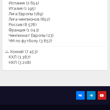
Испания
(2 654)
Италия
(1 195)
Лига Европы
(189)
Лига чемпионов
(852)
Россия
(8 578)
Франция
(1 043)
Чемпионат Европы
(23)
ЧМ по футболу
(3 857)
Хоккей
(7 453)
КХЛ
(3 387)
НХЛ
(3 208)
Sportmaps
Главные спортивные
новости!