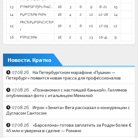
13
Р”РёРЅР°РјРѕ РњС…
18
3
6
9
8-21
15
14
РџР°СЂРё РќРќ
18
4
2
12
12-28
14
РћСЂРµРЅР±СѓСЂР
15
18
2
6
10
17-29
12
і
16
РЎРѕС‡Рё
18
2
3
13
16-41
9
Новости. Кратко
На Петербургском марафоне «Пушкин —
07.08.26
Петербург» появится новая трасса для профессионалов
«Познакомил с настоящей банькой». Галлямов
07.08.26
опубликовал фото с итальянцем Мемолой
Игрок «Зенита» Вега рассказал о конкуренции с
07.08.26
Дугласом Сантосом
«Барселона» готова заплатить за Родри более €
07.08.26
45 млн и уверена в сделке — Романо