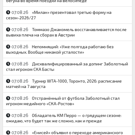
бегуна во время поездки на велосипеде
«Милан» презентовал третью форму на
07.08.26
сезон-2026/27
Томмазо Джакомель восстанавливается после
07.08.26
вывиха плеча на сборах в Австрии
Непомнящий: «Уже полгода работаю без
07.08.26
выходных. Вообще никакой усталости»
Дисквалифицированный за допинг Заболотный
07.08.26
стал игроком СКА Басты
Турнир WTA-1000, Торонто, 2026: расписание
07.08.26
матчей на 7 августа
Отстранённый от футбола Заболотный стал
07.08.26
игроком медийного «СКА-Ростов»
Обладатель КМ Перро — о грядущем сезоне:
07.08.26
ожидаю, что будет так же сложно, как и прежде
«Енисей» объявил о переходе американского
07.08.26