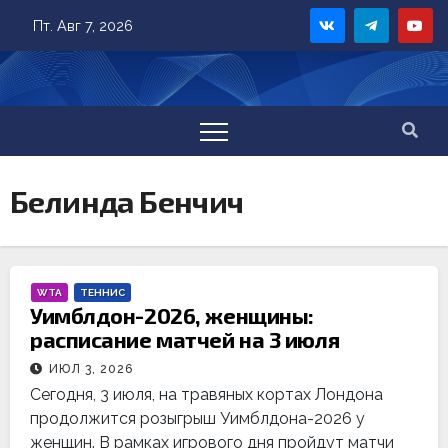
Skip
Пт. Авг 7, 2026
to
content
Белинда Бенчич
WTA
ТЕННИС
Уимблдон-2026, женщины:
расписание матчей на 3 июля
ИЮЛ 3, 2026
Сегодня, 3 июля, на травяных кортах Лондона
продолжится розыгрыш Уимблдона-2026 у
женщин. В рамках игрового дня пройдут матчи