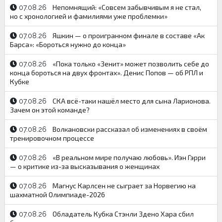
Непомнящий: «Совсем забывчивым я не стал,
07.08.26
но с хронологией и фамилиями уже проблемки»
Яшкин — о проигранном финале в составе «Ак
07.08.26
Барса»: «Бороться нужно до конца»
«Пока только «Зенит» может позволить себе до
07.08.26
конца бороться на двух фронтах». Денис Попов — об РПЛ и
Кубке
СКА всё-таки нашёл место для сына Ларионова.
07.08.26
Зачем он этой команде?
Волкановски рассказал об изменениях в своём
07.08.26
тренировочном процессе
«В реальном мире получаю любовь». Иэн Гэрри
07.08.26
— о критике из-за высказывания о женщинах
Магнус Карлсен не сыграет за Норвегию на
07.08.26
шахматной Олимпиаде-2026
Обладатель Кубка Стэнли Здено Хара сбил
07.08.26