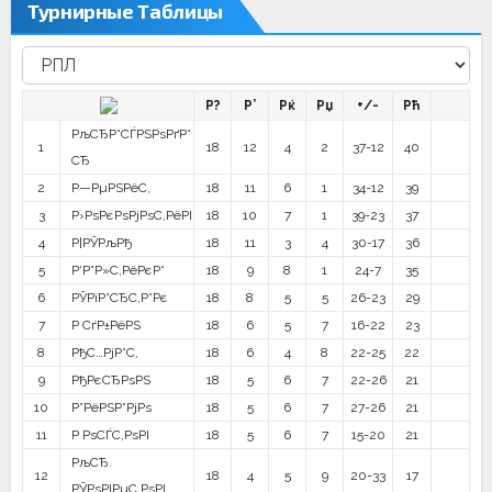
Турнирные Таблицы
Р?
Р’
Рќ
Рџ
+/-
Рћ
РљСЂР°СЃРЅРѕРґР°
1
18
12
4
2
37-12
40
СЂ
2
Р—РµРЅРёС‚
18
11
6
1
34-12
39
3
Р›РѕРєРѕРјРѕС‚РёРІ
18
10
7
1
39-23
37
4
Р¦РЎРљРђ
18
11
3
4
30-17
36
5
Р‘Р°Р»С‚РёРєР°
18
9
8
1
24-7
35
6
РЎРїР°СЂС‚Р°Рє
18
8
5
5
26-23
29
7
Р СѓР±РёРЅ
18
6
5
7
16-22
23
8
РђС…РјР°С‚
18
6
4
8
22-25
22
9
РђРєСЂРѕРЅ
18
5
6
7
22-26
21
10
Р”РёРЅР°РјРѕ
18
5
6
7
27-26
21
11
Р РѕСЃС‚РѕРІ
18
5
6
7
15-20
21
РљСЂ.
12
18
4
5
9
20-33
17
РЎРѕРІРµС‚РѕРІ