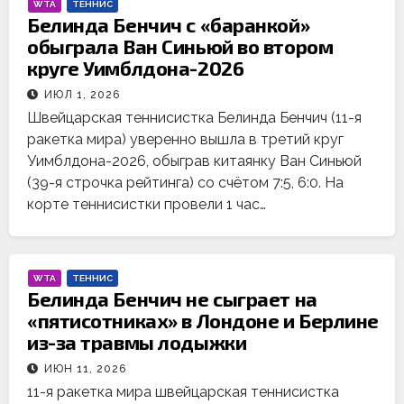
WTA
ТЕННИС
Белинда Бенчич с «баранкой»
обыграла Ван Синьюй во втором
круге Уимблдона-2026
ИЮЛ 1, 2026
Швейцарская теннисистка Белинда Бенчич (11-я
ракетка мира) уверенно вышла в третий круг
Уимблдона-2026, обыграв китаянку Ван Синьюй
(39-я строчка рейтинга) со счётом 7:5, 6:0. На
корте теннисистки провели 1 час…
WTA
ТЕННИС
Белинда Бенчич не сыграет на
«пятисотниках» в Лондоне и Берлине
из-за травмы лодыжки
ИЮН 11, 2026
11-я ракетка мира швейцарская теннисистка