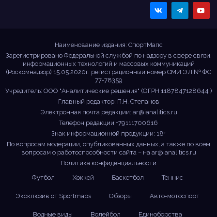
Sportmaps
Главные спортивные
новости!
Наименование издания: СпортМапс
Зарегистрировано Федеральной службой по надзору в сфере связи,
информационных технологий и массовых коммуникаций
(Роскомнадзор) 15.05.2020г. регистрационный номер СМИ ЭЛ № ФС
77-78359
Учредитель: ООО "Аналитические решения" (ОГРН 1187847128644 )
Главный редактор: П.Н. Степанов
Электронная почта редакции:
ar@ianalitics.ru
Телефон редакции:+79111700616
Знак информационной продукции: 18+
По вопросам модерации, опубликованных данных, а также по всем
вопросам о работоспособности сайта – на
ar@ianalitics.ru
Политика конфиденциальности
Футбол
Хоккей
Баскетбол
Теннис
Эксклюзив от Sportmaps
Обзоры
Авто-мотоспорт
Водные виды
Волейбол
Единоборства