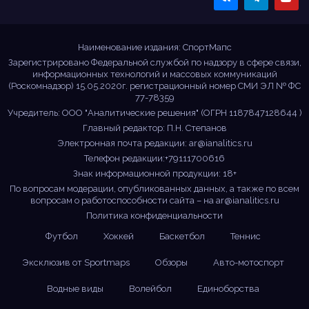
Sportmaps
Главные спортивные
новости!
Наименование издания: СпортМапс
Зарегистрировано Федеральной службой по надзору в сфере связи,
информационных технологий и массовых коммуникаций
(Роскомнадзор) 15.05.2020г. регистрационный номер СМИ ЭЛ № ФС
77-78359
Учредитель: ООО "Аналитические решения" (ОГРН 1187847128644 )
Главный редактор: П.Н. Степанов
Электронная почта редакции:
ar@ianalitics.ru
Телефон редакции:+79111700616
Знак информационной продукции: 18+
По вопросам модерации, опубликованных данных, а также по всем
вопросам о работоспособности сайта – на
ar@ianalitics.ru
Политика конфиденциальности
Футбол
Хоккей
Баскетбол
Теннис
Эксклюзив от Sportmaps
Обзоры
Авто-мотоспорт
Водные виды
Волейбол
Единоборства