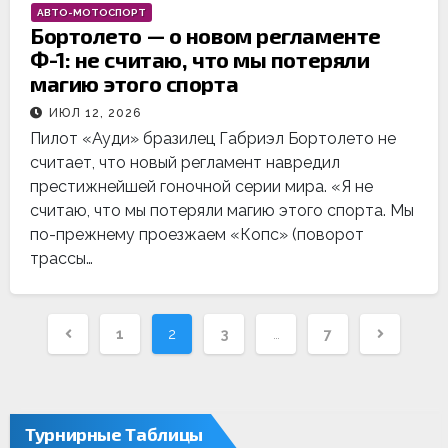
АВТО-МОТОСПОРТ
Бортолето — о новом регламенте
Ф-1: не считаю, что мы потеряли
магию этого спорта
ИЮЛ 12, 2026
Пилот «Ауди» бразилец Габриэл Бортолето не
считает, что новый регламент навредил
престижнейшей гоночной серии мира. «Я не
считаю, что мы потеряли магию этого спорта. Мы
по-прежнему проезжаем «Копс» (поворот
трассы…
Навигация
1
2
3
…
7
по
записям
Турнирные Таблицы