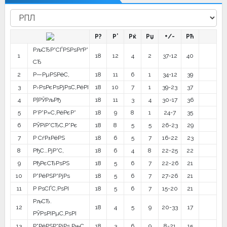
Р?
Р’
Рќ
Рџ
+/-
Рћ
РљСЂР°СЃРЅРѕРґР°
1
18
12
4
2
37-12
40
СЂ
2
Р—РµРЅРёС‚
18
11
6
1
34-12
39
3
Р›РѕРєРѕРјРѕС‚РёРІ
18
10
7
1
39-23
37
4
Р¦РЎРљРђ
18
11
3
4
30-17
36
5
Р‘Р°Р»С‚РёРєР°
18
9
8
1
24-7
35
6
РЎРїР°СЂС‚Р°Рє
18
8
5
5
26-23
29
7
Р СѓР±РёРЅ
18
6
5
7
16-22
23
8
РђС…РјР°С‚
18
6
4
8
22-25
22
9
РђРєСЂРѕРЅ
18
5
6
7
22-26
21
10
Р”РёРЅР°РјРѕ
18
5
6
7
27-26
21
11
Р РѕСЃС‚РѕРІ
18
5
6
7
15-20
21
РљСЂ.
12
18
4
5
9
20-33
17
РЎРѕРІРµС‚РѕРІ
13
Р”РёРЅР°РјРѕ РњС…
18
3
6
9
8-21
15