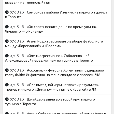
вызвали на теннисный матч
Самсонова выбила Уильямс из парного турнира
07.08.26
в Торонто
«Он соревновался даже во время ужина».
07.08.26
Чичарито — о Роналду
Агент Родри рассказал о выборе футболиста
07.08.26
между «Барселоной» и «Реалом»
«Очень агрессивная». Соболенко – об
07.08.26
Александровой перед матчем на турнире в Торонто
Ассоциация футбола Аргентины поддержала
07.08.26
главу ФИФА Инфантино на фоне скандала с правами ЧМ
«Для выездной игры неплохой результат».
07.08.26
Тренер минского «Динамо» — о матче с «Брагой» в ЛК
Шнайдер вышла во второй круг парного
07.08.26
турнира в Торонто
Арина Соболенко высказалась об атмосфере в
07.08.26