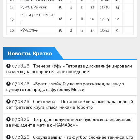
14
РџР°СЂРё РќРќ
18
4
2
12
12-28
14
РћСЂРµРЅР±СѓСЂР
15
18
2
6
10
17-29
12
і
16
РЎРѕС‡Рё
18
2
3
13
16-41
9
Новости. Кратко
Тренера «Уфы» Тетрадзе дисквалифицировали
07.08.26
на месяц за оскорбительное поведение
«Братик мой». Глушаков рассказал, за какую
07.08.26
сумму готов продать футболку Месси
Свитолина — Потапова: Элина выиграла первый
07.08.26
сет третьего круга «тысячника» в Торонто
Тетрадзе получил месячную дисквалификацию
07.08.26
за инцидент в матче с «КАМАЗом»
Скоулз заявил, что футбол сложнее тенниса. Его
07.08.26