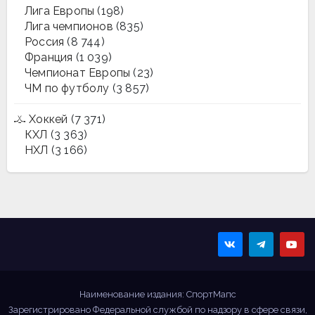
Лига Европы
(198)
Лига чемпионов
(835)
Россия
(8 744)
Франция
(1 039)
Чемпионат Европы
(23)
ЧМ по футболу
(3 857)
Хоккей
(7 371)
КХЛ
(3 363)
НХЛ
(3 166)
Sportmaps
Главные спортивные
новости!
Наименование издания: СпортМапс
Зарегистрировано Федеральной службой по надзору в сфере связи,