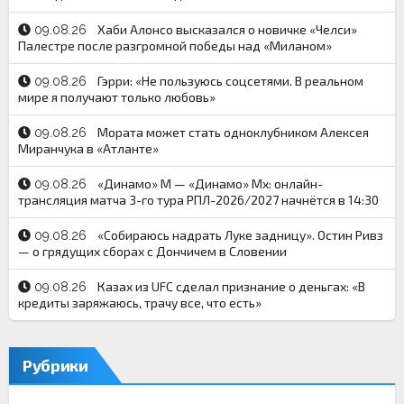
Хаби Алонсо высказался о новичке «Челси»
09.08.26
Палестре после разгромной победы над «Миланом»
Гэрри: «Не пользуюсь соцсетями. В реальном
09.08.26
мире я получают только любовь»
Мората может стать одноклубником Алексея
09.08.26
Миранчука в «Атланте»
«Динамо» М — «Динамо» Мх: онлайн-
09.08.26
трансляция матча 3-го тура РПЛ-2026/2027 начнётся в 14:30
«Собираюсь надрать Луке задницу». Остин Ривз
09.08.26
— о грядущих сборах с Дончичем в Словении
Казах из UFC сделал признание о деньгах: «В
09.08.26
кредиты заряжаюсь, трачу все, что есть»
Рубрики