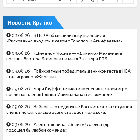
Новости. Кратко
В ЦСКА объяснили покупку Бориско:
09.08.26
«Рискованно входить в сезон с Торопом и Акинфеевым»
«Динамо» Москва — «Динамо» Махачкала:
09.08.26
прогноз Виктора Логинова на матч 3-го тура РПЛ
Трёхкратный победитель данк-контеста в НБА
09.08.26
стал игроком «Жироны»
Кори Гауфф оценила изменения в своей игре
09.08.26
после появления Гэвина Макмиллана в её команде
Войнов — о недопуске России: вся эта ситуация
09.08.26
очень плохая, больше всего страдает молодёжь
Агент Головина: «Зенит»? Александр
09.08.26
подошел бы любой команде»