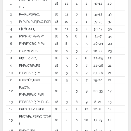
РљСЂР°СЃРЅРѕРґР°
1
18
12
4
2
37-12
40
СЂ
2
Р—РµРЅРёС‚
18
11
6
1
34-12
39
3
Р›РѕРєРѕРјРѕС‚РёРІ
18
10
7
1
39-23
37
4
Р¦РЎРљРђ
18
11
3
4
30-17
36
5
Р‘Р°Р»С‚РёРєР°
18
9
8
1
24-7
35
6
РЎРїР°СЂС‚Р°Рє
18
8
5
5
26-23
29
7
Р СѓР±РёРЅ
18
6
5
7
16-22
23
8
РђС…РјР°С‚
18
6
4
8
22-25
22
9
РђРєСЂРѕРЅ
18
5
6
7
22-26
21
10
Р”РёРЅР°РјРѕ
18
5
6
7
27-26
21
11
Р РѕСЃС‚РѕРІ
18
5
6
7
15-20
21
РљСЂ.
12
18
4
5
9
20-33
17
РЎРѕРІРµС‚РѕРІ
13
Р”РёРЅР°РјРѕ РњС…
18
3
6
9
8-21
15
14
РџР°СЂРё РќРќ
18
4
2
12
12-28
14
РћСЂРµРЅР±СѓСЂР
15
18
2
6
10
17-29
12
і
16
РЎРѕС‡Рё
18
2
3
13
16-41
9