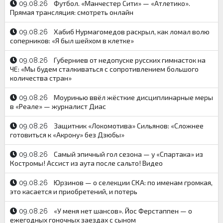
Футбол. «Манчестер Сити» — «Атлетико».
09.08.26
Прямая трансляция: смотреть онлайн
Хабиб Нурмагомедов раскрыл, как ломал волю
09.08.26
соперников: «Я был шейхом в клетке»
Губерниев от недопуске русских гимнасток на
09.08.26
ЧЕ: «Мы будем сталкиваться с сопротивлением большого
количества стран»
Моуринью ввёл жёсткие дисциплинарные меры
09.08.26
в «Реале» — журналист Диас
Защитник «Локомотива» Сильянов: «Сложнее
09.08.26
готовиться к «Акрону» без Дзюбы»
Самый эпичный гол сезона — у «Спартака» из
09.08.26
Костромы! Ассист из аута после сальто! Видео
Юрзинов — о селекции СКА: по именам громкая,
09.08.26
это касается и приобретений, и потерь
«У меня нет шансов». Йос Ферстаппен — о
09.08.26
ежегодных гоночных заездах с сыном