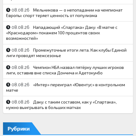
Мельникова — о непопадании на чемпионат
08.08.26
Европы: спорт теряет ценность от популизма
Нападающий «Спартака» Даку: «В матче с
08.08.26
«Краснодаром» покажем 100 процентов своих
возможностей»
Промежуточные итоги лета. Как клубы Единой
08.08.26
лиги проводят межсезонье
Чемпион НБА назвал пятёрку лучших игроков
08.08.26
лиги, оставив вне списка Дончича и Адетокунбо
«Интер» переиграл «Ювентус» в контрольном
08.08.26
матче
Даку: с таким составом, как у «Спартака»,
08.08.26
нужно выигрывать в больших матчах
Рубрики