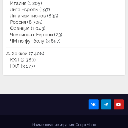
Италия
(1 205)
Лига Европы
(197)
Лига чемпионов
(835)
Россия
(8 705)
Франция
(1 043)
Чемпионат Европы
(23)
ЧМ по футболу
(3 857)
Хоккей
(7 408)
КХЛ
(3 380)
НХЛ
(3 177)
Sportmaps
Главные спортивные
новости!
Наименование издания: СпортМапс