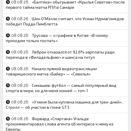
«Балтика» обыгрывает «Крылья Советов» после
08.08.26
первого тайма матча РПЛ в Самаре
Шон О’Мэлли считает, что Усман Нурмагомедов
08.08.26
победит Пэдди Пимблетта
Трусова — о графике в Китае: «В номер
08.08.26
приходим только поспать»
Леброн отказался от 92,6% зарплаты ради
08.08.26
перехода в «Филадельфию» и шанса на титул
Начало прямой видеотрансляции
08.08.26
товарищеского матча «Байер» — «Севилья»
Симашев: футбол — самый популярный вид
08.08.26
спорта в мире, но для меня хоккей — топ-1
«У меня была куплена машина для трек-дней».
08.08.26
Стролл — об участии в гонке GT3
Форвард «Спартака» Угальде
08.08.26
прокомментировал слова агента об интересе к нему из
Европы