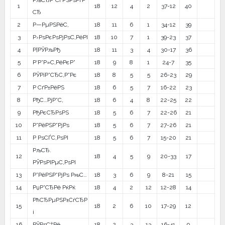
РљСЂР°СЃРЅРѕРґР°
1
18
12
4
2
37-12
40
СЂ
2
Р—РµРЅРёС‚
18
11
6
1
34-12
39
3
Р›РѕРєРѕРјРѕС‚РёРІ
18
10
7
1
39-23
37
4
Р¦РЎРљРђ
18
11
3
4
30-17
36
5
Р‘Р°Р»С‚РёРєР°
18
9
8
1
24-7
35
6
РЎРїР°СЂС‚Р°Рє
18
8
5
5
26-23
29
7
Р СѓР±РёРЅ
18
6
5
7
16-22
23
8
РђС…РјР°С‚
18
6
4
8
22-25
22
9
РђРєСЂРѕРЅ
18
5
6
7
22-26
21
10
Р”РёРЅР°РјРѕ
18
5
6
7
27-26
21
11
Р РѕСЃС‚РѕРІ
18
5
6
7
15-20
21
РљСЂ.
12
18
4
5
9
20-33
17
РЎРѕРІРµС‚РѕРІ
13
Р”РёРЅР°РјРѕ РњС…
18
3
6
9
8-21
15
14
РџР°СЂРё РќРќ
18
4
2
12
12-28
14
РћСЂРµРЅР±СѓСЂР
15
18
2
6
10
17-29
12
і
16
РЎРѕС‡Рё
18
2
3
13
16-41
9