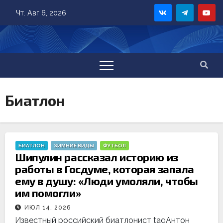
Skip
Чт. Авг 6, 2026
to
content
Биатлон
БИАТЛОН
ЗИМНИЕ ВИДЫ
ФУТБОЛ
Шипулин рассказал историю из
работы в Госдуме, которая запала
ему в душу: «Люди умоляли, чтобы
им помогли»
ИЮЛ 14, 2026
Известный российский биатлонист tagАнтон