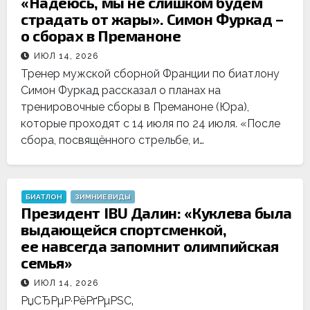
«Надеюсь, мы не слишком будем
страдать от жары». Симон Фуркад –
о сборах в Преманоне
ИЮЛ 14, 2026
Тренер мужской сборной Франции по биатлону
Симон Фуркад рассказал о планах на
тренировочные сборы в Преманоне (Юра),
которые проходят с 14 июля по 24 июля. «После
сбора, посвящённого стрельбе, и…
БИАТЛОН
ЗИМНИЕ ВИДЫ
Президент IBU Далин: «Куклева была
выдающейся спортсменкой,
ее навсегда запомнит олимпийская
семья»
ИЮЛ 14, 2026
РџСЂРµР·РёРґРµРЅС‚