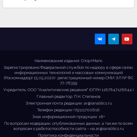
Sportmaps
Главные спортивные
новости!
Наименование издания: СпортМапс
Зарегистрировано Федеральной службой по надзору в сфере связи,
информационных технологий и массовых коммуникаций
(Роскомнадзор) 15.05.2020г. регистрационный номер СМИ ЭЛ № ФС
77-78359
Учредитель: ООО "Аналитические решения" (ОГРН 1187847128644 )
Главный редактор: П.Н. Степанов
Электронная почта редакции:
ar@ianalitics.ru
Телефон редакции:+79111700616
Знак информационной продукции: 18+
По вопросам модерации, опубликованных данных, а также по всем
вопросам о работоспособности сайта – на
ar@ianalitics.ru
Политика конфиденциальности