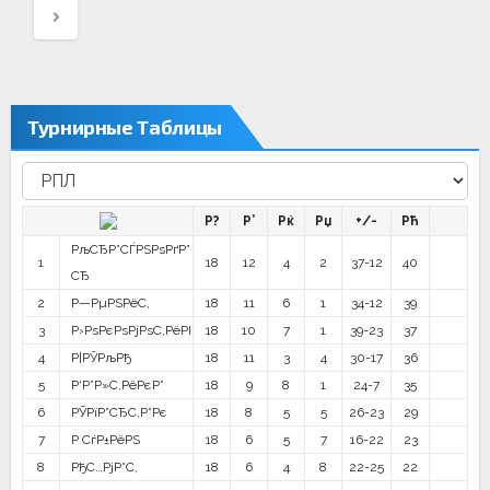
записям
Турнирные Таблицы
Р?
Р’
Рќ
Рџ
+/-
Рћ
РљСЂР°СЃРЅРѕРґР°
1
18
12
4
2
37-12
40
СЂ
2
Р—РµРЅРёС‚
18
11
6
1
34-12
39
3
Р›РѕРєРѕРјРѕС‚РёРІ
18
10
7
1
39-23
37
4
Р¦РЎРљРђ
18
11
3
4
30-17
36
5
Р‘Р°Р»С‚РёРєР°
18
9
8
1
24-7
35
6
РЎРїР°СЂС‚Р°Рє
18
8
5
5
26-23
29
7
Р СѓР±РёРЅ
18
6
5
7
16-22
23
8
РђС…РјР°С‚
18
6
4
8
22-25
22