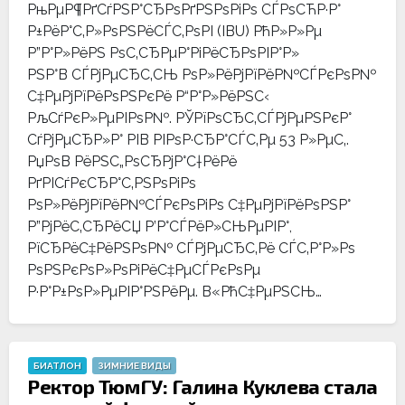
РњРµР¶РґСѓРЅР°СЂРѕРґРЅРѕРіРѕ СЃРѕСЋР·Р°
Р±РёР°С‚Р»РѕРЅРёСЃС‚РѕРІ (IBU) РћР»Р»Рµ
Р”Р°Р»РёРЅ РѕС‚СЂРµР°РіРёСЂРѕРІР°Р»
РЅР°В СЃРјРµСЂС‚СЊ РѕР»РёРјРїРёР№СЃРєРѕР№
С‡РµРјРїРёРѕРЅРєРё Р“Р°Р»РёРЅС‹
РљСѓРєР»РµРІРѕР№. РЎРїРѕСЂС‚СЃРјРµРЅРєР°
СѓРјРµСЂР»Р° РІВ РІРѕР·СЂР°СЃС‚Рµ 53 Р»РµС‚.
РџРѕВ РёРЅС„РѕСЂРјР°С†РёРё
РґРІСѓРєСЂР°С‚РЅРѕРіРѕ
РѕР»РёРјРїРёР№СЃРєРѕРіРѕ С‡РµРјРїРёРѕРЅР°
Р”РјРёС‚СЂРёСЏ Р’Р°СЃРёР»СЊРµРІР°,
РїСЂРёС‡РёРЅРѕР№ СЃРјРµСЂС‚Рё СЃС‚Р°Р»Рѕ
РѕРЅРєРѕР»РѕРіРёС‡РµСЃРєРѕРµ
Р·Р°Р±РѕР»РµРІР°РЅРёРµ. В«РћС‡РµРЅСЊ…
БИАТЛОН
ЗИМНИЕ ВИДЫ
Ректор ТюмГУ: Галина Куклева стала