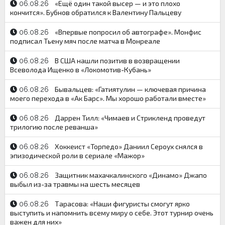
«Ещё один такой высер — и это плохо
06.08.26
кончится». Бубнов обратился к Валентину Пальцеву
«Впервые попросил об автографе». Монфис
06.08.26
подписал Тьену мяч после матча в Монреале
В США нашли позитив в возвращении
06.08.26
Всеволода Ищенко в «Локомотив-Кубань»
Бывальцев: «Гатиятулин — ключевая причина
06.08.26
моего перехода в «Ак Барс». Мы хорошо работали вместе»
Даррен Тилл: «Чимаев и Стрикленд проведут
06.08.26
трилогию после реванша»
Хоккеист «Торпедо» Даниил Сероух снялся в
06.08.26
эпизодической роли в сериале «Мажор»
Защитник махачкалинского «Динамо» Джапо
06.08.26
выбыл из-за травмы на шесть месяцев
Тарасова: «Наши фигуристы смогут ярко
06.08.26
выступить и напомнить всему миру о себе. Этот турнир очень
важен для них»