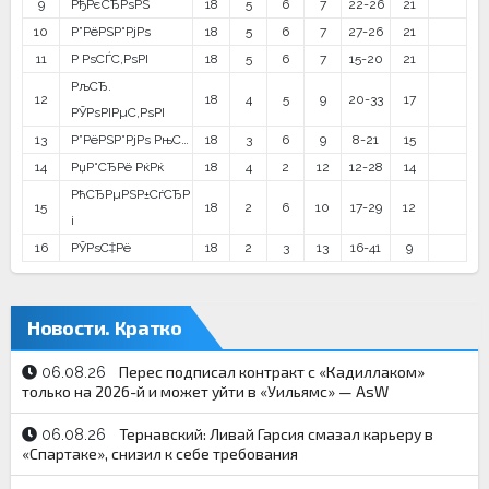
9
РђРєСЂРѕРЅ
18
5
6
7
22-26
21
10
Р”РёРЅР°РјРѕ
18
5
6
7
27-26
21
11
Р РѕСЃС‚РѕРІ
18
5
6
7
15-20
21
РљСЂ.
12
18
4
5
9
20-33
17
РЎРѕРІРµС‚РѕРІ
13
Р”РёРЅР°РјРѕ РњС…
18
3
6
9
8-21
15
14
РџР°СЂРё РќРќ
18
4
2
12
12-28
14
РћСЂРµРЅР±СѓСЂР
15
18
2
6
10
17-29
12
і
16
РЎРѕС‡Рё
18
2
3
13
16-41
9
Новости. Кратко
Перес подписал контракт с «Кадиллаком»
06.08.26
только на 2026-й и может уйти в «Уильямс» — AsW
Тернавский: Ливай Гарсия смазал карьеру в
06.08.26
«Спартаке», снизил к себе требования