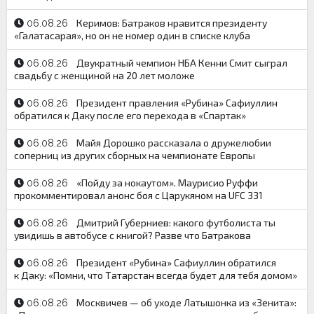
Керимов: Батраков нравится президенту
06.08.26
«Галатасарая», но он не номер один в списке клуба
Двукратный чемпион НБА Кенни Смит сыграл
06.08.26
свадьбу с женщиной на 20 лет моложе
Президент правления «Рубина» Сафиуллин
06.08.26
обратился к Даку после его перехода в «Спартак»
Майя Дорошко рассказала о дружелюбии
06.08.26
соперниц из других сборных на чемпионате Европы
«Пойду за нокаутом». Маурисио Руффи
06.08.26
прокомментировал анонс боя с Царукяном на UFC 331
Дмитрий Губерниев: какого футболиста ты
06.08.26
увидишь в автобусе с книгой? Разве что Батракова
Президент «Рубина» Сафиуллин обратился
06.08.26
к Даку: «Помни, что Татарстан всегда будет для тебя домом»
Москвичев — об уходе Латышонка из «Зенита»:
06.08.26