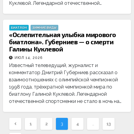
Куклевой. Легендарной отечественной…
БИАТЛОН
ЗИМНИЕ ВИДЫ
«Ослепительная улыбка мирового
биатлона». Губерниев — о смерти
Галины Куклевой
ИЮЛ 14, 2026
Известный телеведущий, журналист и
комментатор Дмитрий Губерниев рассказал о
взаимоотношениях с олимпийской чемпионкой
1998 года, трёхкратной чемпионкой мира по
биатлону Галиной Куклевой. Легендарной
отечественной спортсменки не стало в ночь на…
Навигация
1
2
3
4
…
13
по