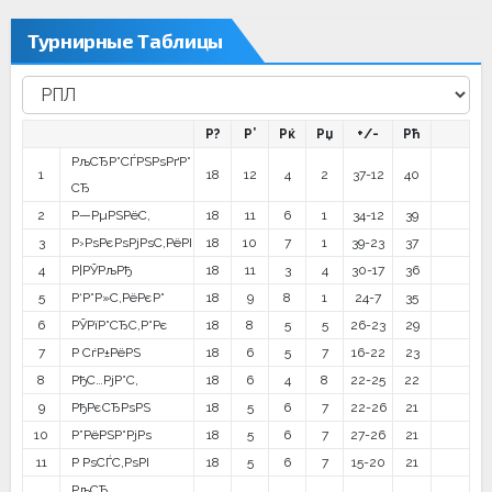
Турнирные Таблицы
Р?
Р’
Рќ
Рџ
+/-
Рћ
РљСЂР°СЃРЅРѕРґР°
1
18
12
4
2
37-12
40
СЂ
2
Р—РµРЅРёС‚
18
11
6
1
34-12
39
3
Р›РѕРєРѕРјРѕС‚РёРІ
18
10
7
1
39-23
37
4
Р¦РЎРљРђ
18
11
3
4
30-17
36
5
Р‘Р°Р»С‚РёРєР°
18
9
8
1
24-7
35
6
РЎРїР°СЂС‚Р°Рє
18
8
5
5
26-23
29
7
Р СѓР±РёРЅ
18
6
5
7
16-22
23
8
РђС…РјР°С‚
18
6
4
8
22-25
22
9
РђРєСЂРѕРЅ
18
5
6
7
22-26
21
10
Р”РёРЅР°РјРѕ
18
5
6
7
27-26
21
11
Р РѕСЃС‚РѕРІ
18
5
6
7
15-20
21
РљСЂ.